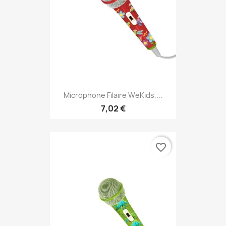
Microphone Filaire WeKids,...
7,02 €
favorite_border