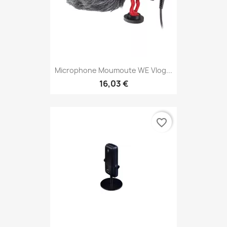
Microphone Moumoute WE Vlog...
16,03 €
favorite_border