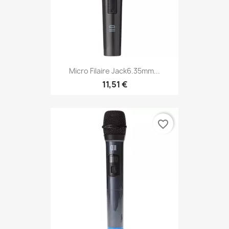
Micro Filaire Jack6.35mm...
11,51 €
favorite_border