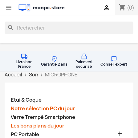
shopping_cart


(0)
search
Livraison
Paiement
Garantie 2 ans
Conseil expert
France
sécurisé
Accueil
Son
MICROPHONE
Etui & Coque
Notre sélection PC du jour
Verre Trempé Smartphone
Les bons plans du jour

PC Portable