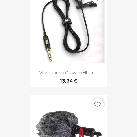
Microphone Cravate Filaire...
13,34 €
favorite_border