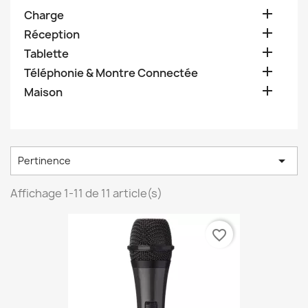

Charge

Réception

Tablette

Téléphonie & Montre Connectée

Maison

Pertinence
Affichage 1-11 de 11 article(s)
favorite_border