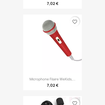
7,02 €
favorite_border
Microphone Filaire WeKids,...
7,02 €
favorite_border