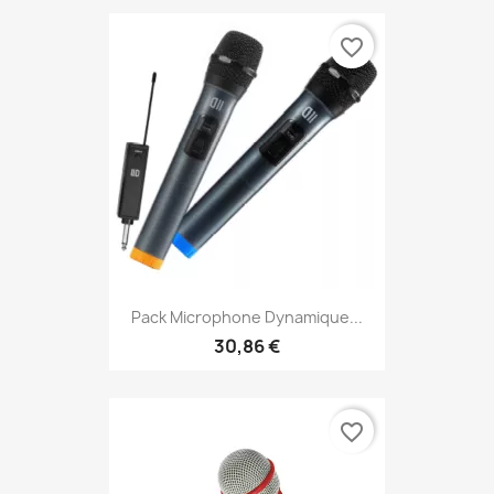
favorite_border
Pack Microphone Dynamique...
30,86 €
favorite_border