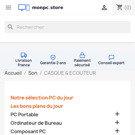
shopping_cart


(0)
search
Livraison
Paiement
Garantie 2 ans
Conseil expert
France
sécurisé
Accueil
Son
CASQUE & ECOUTEUR
Notre sélection PC du jour
Les bons plans du jour

PC Portable

Ordinateur de Bureau

Composant PC