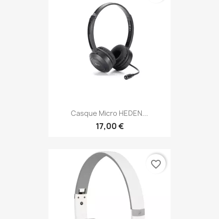
Casque Micro HEDEN...
17,00 €
favorite_border