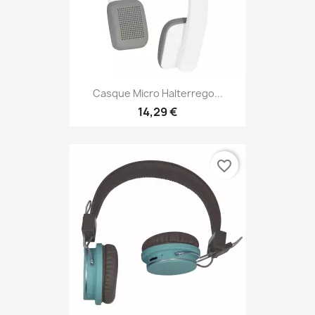
Casque Micro Halterrego...
14,29 €
favorite_border