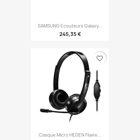
SAMSUNG Ecouteurs Galaxy...
245,35 €
favorite_border
Casque Micro HEDEN Filaire...