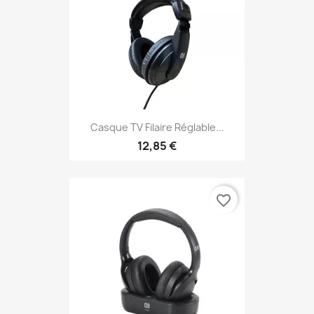
Casque TV Filaire Réglable...
12,85 €
favorite_border