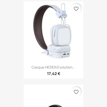
favorite_border
Casque HEDEN Evolution...
17,42 €
favorite_border