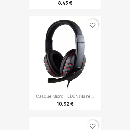
8,45 €
favorite_border
Casque Micro HEDEN Filaire...
10,32 €
favorite_border