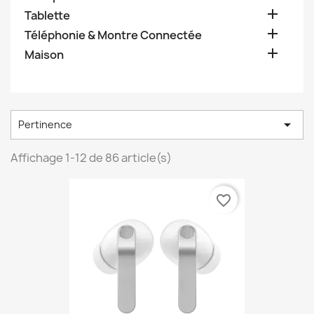

Tablette

Téléphonie & Montre Connectée

Maison

Pertinence
Affichage 1-12 de 86 article(s)
favorite_border