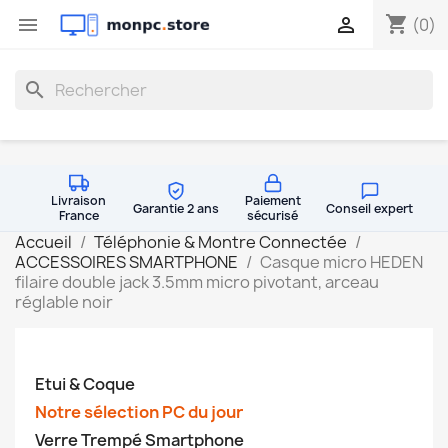
shopping_cart


(0)
search
Livraison
Paiement
Garantie 2 ans
Conseil expert
France
sécurisé
Accueil
Téléphonie & Montre Connectée
ACCESSOIRES SMARTPHONE
Casque micro HEDEN
filaire double jack 3.5mm micro pivotant, arceau
réglable noir
Etui & Coque
Notre sélection PC du jour
Verre Trempé Smartphone