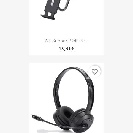
WE Support Voiture...
13,31 €
favorite_border