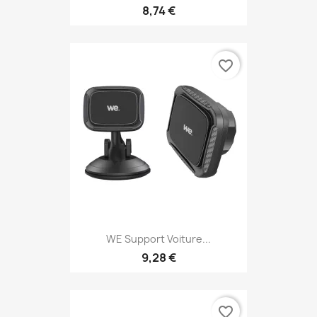
8,74 €
favorite_border
WE Support Voiture...
9,28 €
favorite_border