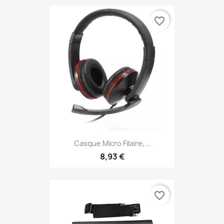
favorite_border
Casque Micro Filaire,...
8,93 €
favorite_border