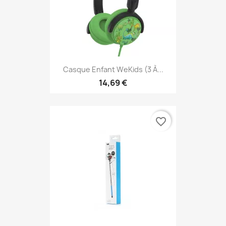
Casque Enfant WeKids (3 À...
14,69 €
favorite_border