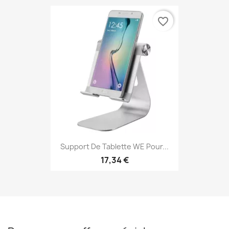
favorite_border
Support De Tablette WE Pour...
17,34 €