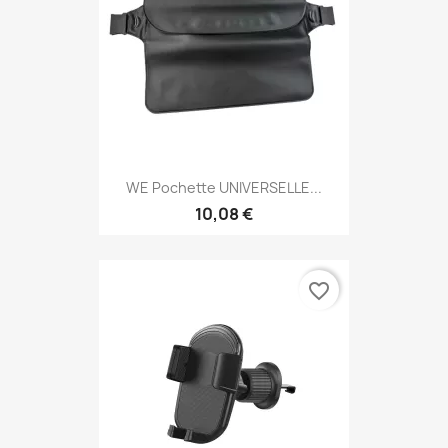
WE Pochette UNIVERSELLE...
10,08 €
favorite_border