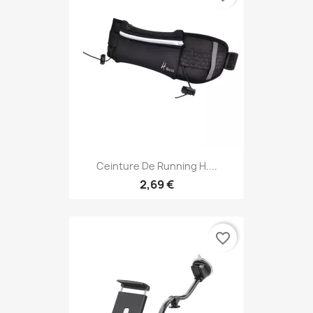
Ceinture De Running H....
2,69 €
favorite_border