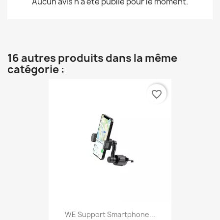
Aucun avis n'a été publié pour le moment.
16 autres produits dans la même
catégorie :
favorite_border
WE Support Smartphone...