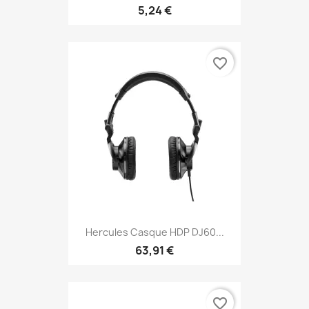
5,24 €
favorite_border
Hercules Casque HDP DJ60...
63,91 €
favorite_border