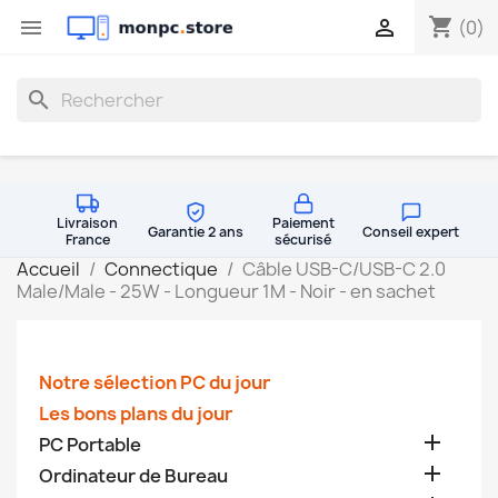
shopping_cart


(0)
search
Livraison
Paiement
Garantie 2 ans
Conseil expert
France
sécurisé
Accueil
Connectique
Câble USB-C/USB-C 2.0
Male/Male - 25W - Longueur 1M - Noir - en sachet
Notre sélection PC du jour
Les bons plans du jour

PC Portable

Ordinateur de Bureau