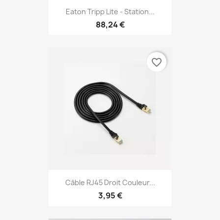
Eaton Tripp Lite - Station...
88,24 €
favorite_border
Câble RJ45 Droit Couleur...
3,95 €