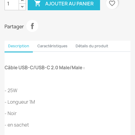

favorite_border
AJOUTER AU PANIER
Partager
Description
Caractéristiques
Détails du produit
Câble USB-C/USB-C 2.0 Male/Male :
- 25W
- Longueur 1M
- Noir
- en sachet