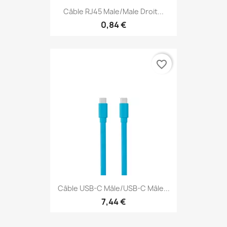
Câble RJ45 Male/Male Droit...
0,84 €
favorite_border
Câble USB-C Mâle/USB-C Mâle...
7,44 €