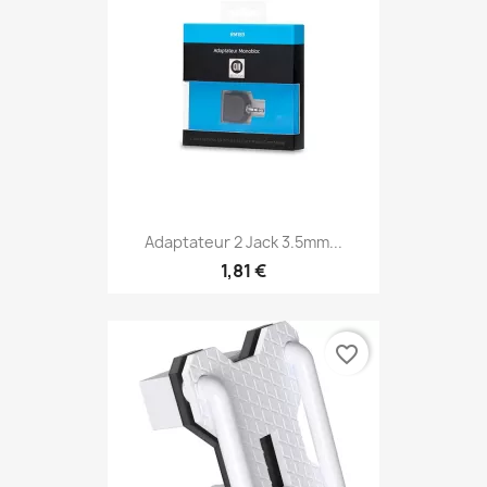
Adaptateur 2 Jack 3.5mm...
1,81 €
favorite_border