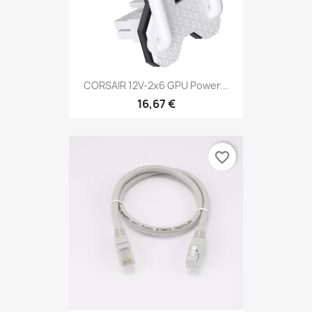
CORSAIR 12V-2x6 GPU Power...
16,67 €
favorite_border