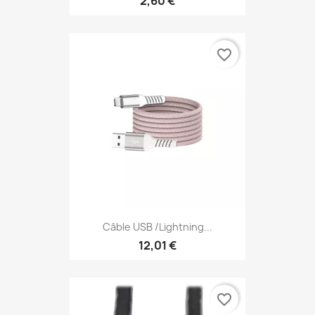
2,60 €
favorite_border
Câble USB /Lightning...
12,01 €
favorite_border