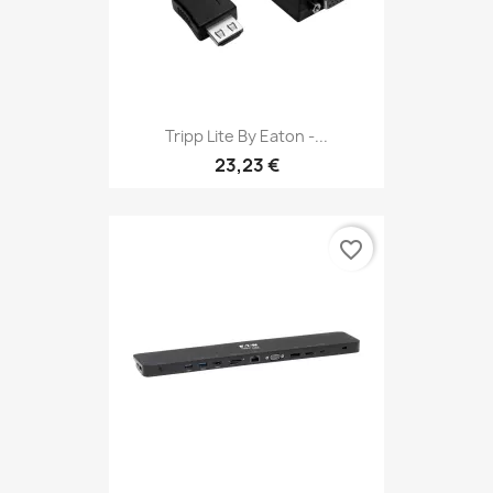
Tripp Lite By Eaton -...
23,23 €
favorite_border