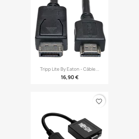
Tripp Lite By Eaton - Câble...
16,90 €
favorite_border