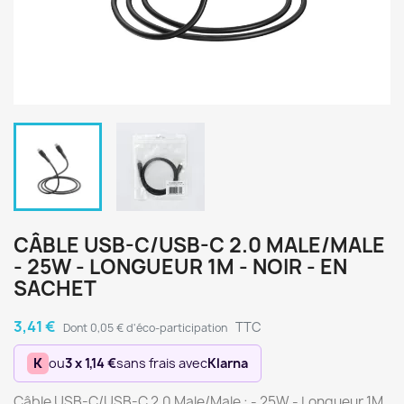
CÂBLE USB-C/USB-C 2.0 MALE/MALE
- 25W - LONGUEUR 1M - NOIR - EN
SACHET
3,41 €
TTC
Dont 0,05 € d'éco-participation
K
ou
3 x 1,14 €
sans frais avec
Klarna
Câble USB-C/USB-C 2.0 Male/Male : - 25W - Longueur 1M