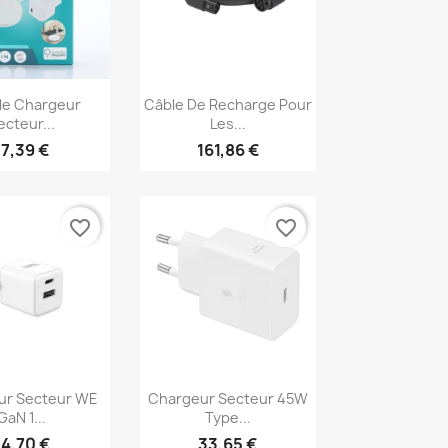
erçu rapide
Aperçu rapide

le Chargeur
Câble De Recharge Pour
ecteur...
Les...
17,39 €
161,86 €
favorite_border
favorite_border
erçu rapide
Aperçu rapide

ur Secteur WE
Chargeur Secteur 45W
GaN 1...
Type...
14,70 €
33,65 €