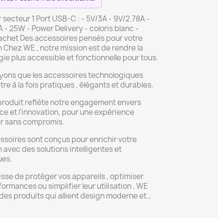
secteur 1 Port USB-C : - 5V/3A - 9V/2.78A -
 - 25W - Power Delivery - coloris blanc -
achet Des accessoires pensés pour votre
 Chez WE , notre mission est de rendre la
ie plus accessible et fonctionnelle pour tous.
yons que les accessoires technologiques
tre à la fois pratiques , élégants et durables.
roduit reflète notre engagement envers
nce et l’innovation, pour une expérience
ur sans compromis.
soires sont conçus pour enrichir votre
 avec des solutions intelligentes et
ues.
gisse de protéger vos appareils , optimiser
formances ou simplifier leur utilisation , WE
des produits qui allient design moderne et…