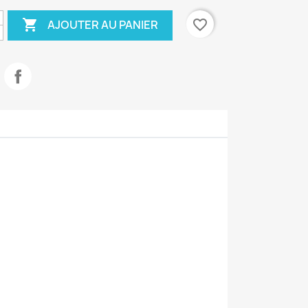

favorite_border
AJOUTER AU PANIER