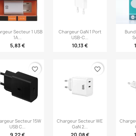
Aperçu rapide
Aperçu rapide
Ap



rgeur Secteur 1 USB
Chargeur GaN 1 Port
Bund
1A...
USB-C...
S
5,83 €
10,13 €
favorite_border
favorite_border
Aperçu rapide
Aperçu rapide
Ap



argeur Secteur 15W
Chargeur Secteur WE
Charge
USB C...
GaN 2...
9,22 €
20,08 €