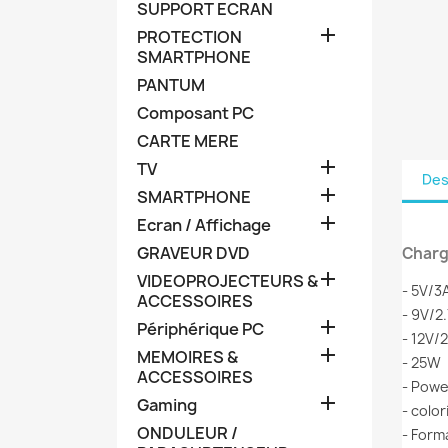
SUPPORT ECRAN

PROTECTION
SMARTPHONE
PANTUM
Composant PC
CARTE MERE

TV
Des

SMARTPHONE

Ecran / Affichage
GRAVEUR DVD
Charg

VIDEOPROJECTEURS &
- 5V/3
ACCESSOIRES
- 9V/2

Périphérique PC
- 12V/

MEMOIRES &
- 25W
ACCESSOIRES
- Powe

Gaming
- color
ONDULEUR /
- Form