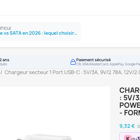
RTICLE
SSD NVMe vs SATA en 2026 : lequel choisir ?
2 ans
Paiement sécurisé
duits
CB, VISA/MasterCard, ApplePay, Google Pa
Chargeur secteur 1 Port USB-C : 5V/3A, 9V/2.78A, 12V/2.0
CHAR
: 5V/
POWER
- FO
9,32 €
D
K
ou
3