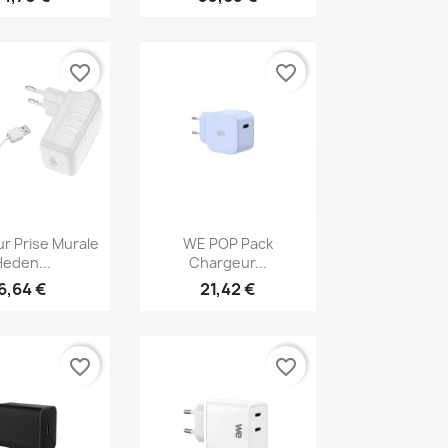
favorite_border
favorite_border
erçu rapide
Aperçu rapide

r Prise Murale
WE POP Pack
eden...
Chargeur...
6,64 €
21,42 €
favorite_border
favorite_border