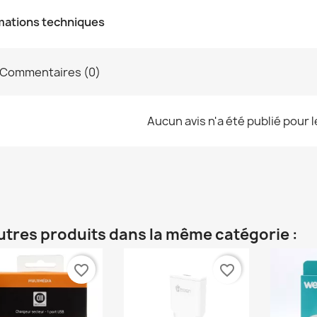
mations techniques
Commentaires (0)
Aucun avis n'a été publié pour 
utres produits dans la même catégorie :
favorite_border
favorite_border