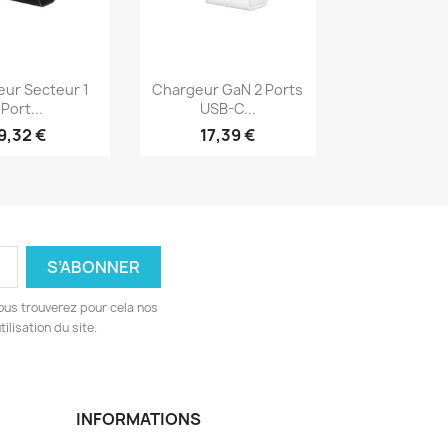
erçu rapide
Aperçu rapide

ur Secteur 1
Chargeur GaN 2 Ports
Port...
USB-C...
9,32 €
17,39 €
ous trouverez pour cela nos
ilisation du site.
INFORMATIONS