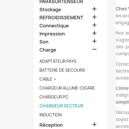
PARASURTENSEUR

Chez
Stockage
les ac

REFROIDISSEMENT
engage

Connectique

Nos ac
Impression
s’agi

Son
des p

Charge
compos
ADAPTATEUR PAYS
Consc
BATTERIE DE SECOURS
techno
access
CABLE

CHARGEUR ALLUME-CIGARE
L’inn
intégr
CHARGEUR PC
simpli
CHARGEUR SECTEUR
Décou
INDUCTION
soyez

Réception
acces