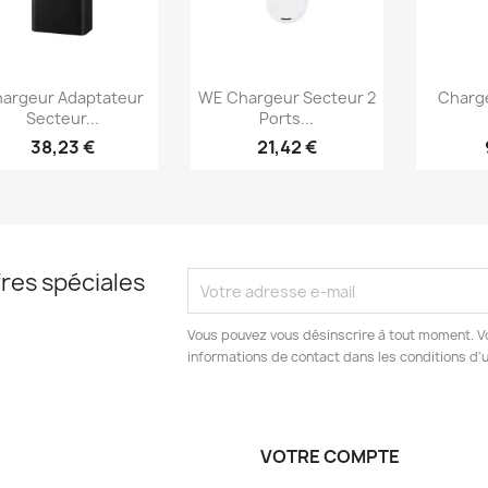
Aperçu rapide
Aperçu rapide
Ap



argeur Adaptateur
WE Chargeur Secteur 2
Charge
Secteur...
Ports...
38,23 €
21,42 €
res spéciales
Vous pouvez vous désinscrire à tout moment. V
informations de contact dans les conditions d'ut
VOTRE COMPTE