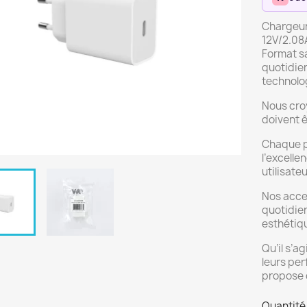
Chargeur 
12V/2.08A
Format s
quotidien
technolog
Nous cro
doivent ê
Chaque p
l’excelle
utilisate
Nos acces
quotidien
esthétiq
Qu’il s’a
leurs per
propose 
Quantité