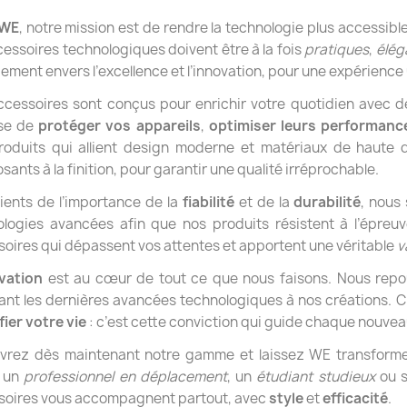
 WE
, notre mission est de rendre la technologie plus accessibl
cessoires technologiques doivent être à la fois
pratiques
,
élég
ment envers l’excellence et l’innovation, pour une expérience
cessoires sont conçus pour enrichir votre quotidien avec des 
sse de
protéger vos appareils
,
optimiser leurs performanc
roduits qui allient design moderne et matériaux de haute 
ants à la finition, pour garantir une qualité irréprochable.
ients de l’importance de la
fiabilité
et de la
durabilité
, nous
logies avancées afin que nos produits résistent à l’épreuv
oires qui dépassent vos attentes et apportent une véritable
v
ovation
est au cœur de tout ce que nous faisons. Nous repou
ant les dernières avancées technologiques à nos créations. 
fier votre vie
: c’est cette conviction qui guide chaque nouvea
vrez dès maintenant notre gamme et laissez WE transforme
 un
professionnel en déplacement
, un
étudiant studieux
ou s
soires vous accompagnent partout, avec
style
et
efficacité
.