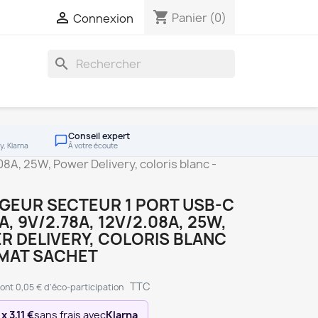
shopping_cart

Panier
(0)
Connexion
search
Conseil expert
y, Klarna
À votre écoute
8A, 25W, Power Delivery, coloris blanc -
GEUR SECTEUR 1 PORT USB-C
3A, 9V/2.78A, 12V/2.08A, 25W,
 DELIVERY, COLORIS BLANC
RMAT SACHET
TTC
ont 0,05 € d'éco-participation
 x 3,11 €
sans frais avec
Klarna