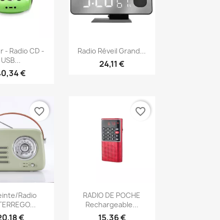
erçu rapide
Aperçu rapide

r - Radio CD -
Radio Réveil Grand...
USB...
24,11 €
40,34 €
favorite_border
favorite_border
erçu rapide
Aperçu rapide

inte/Radio
RADIO DE POCHE
TERREGO...
Rechargeable...
20,18 €
15,36 €