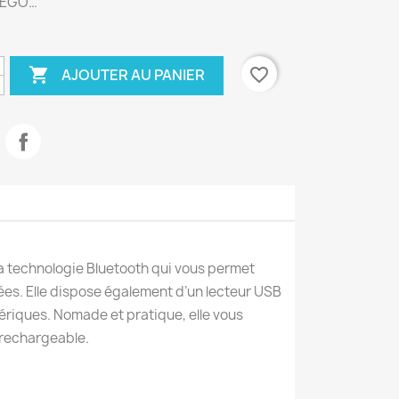
REGO…

favorite_border
AJOUTER AU PANIER
a technologie Bluetooth qui vous permet
ées. Elle dispose également d’un lecteur USB
ériques. Nomade et pratique, elle vous
 rechargeable.