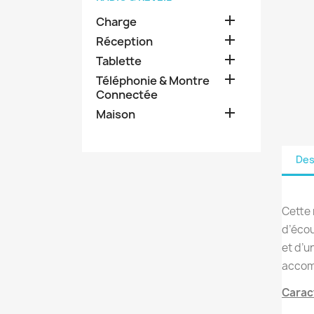

Charge

Réception

Tablette

Téléphonie & Montre
Connectée

Maison
Des
Cette 
d’écou
et d’u
accomp
Caract