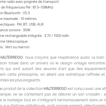
inte radio avec poignée de transport
e de fréquences FM : 87.5–108MHz
ion Bluetooth : V5.3
ée maximale : 10 mètres
ectiques : FM, BT, USB, AUX
sance sonore : 30W
erie rechargeable intégrée : 3.7V / 1500 mAh
nne télescopique
ris : Vert ou marron
HALTERREGO
, nous croyons que l'expérience audio va bien 
sion totale dans un univers où le
design vintage
rencontre
its qui sont autant des œuvres d'art que des équipements
ent cette philosophie, en alliant une esthétique raffinée et
hiles les plus exigeants.
 produit de la collection
HALTERREGO
est conçu avec une att
emple, ne se contentent pas de délivrer un son cristallin ;
 la nostalgie tout en s'intégrant harmonieusement dans un in
s aux finitions métalliques, sont soigneusement sélectionné