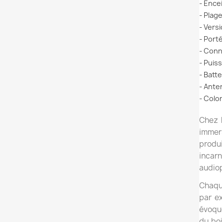
- Ence
- Plag
- Vers
- Port
- Conn
- Puis
- Batt
- Ante
- Colo
Chez
immer
produ
incarn
audiop
Chaque
par ex
évoque
du boi