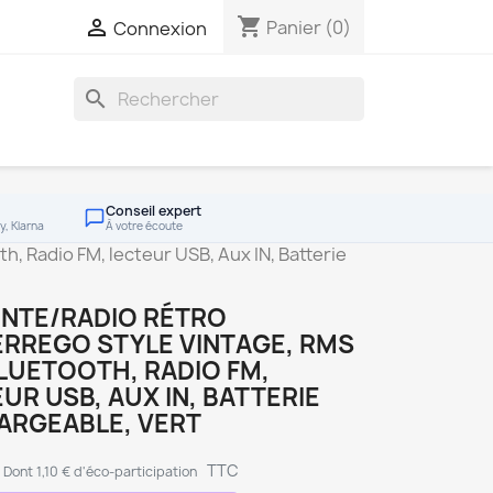
shopping_cart

Panier
(0)
Connexion
search
Conseil expert
y, Klarna
À votre écoute
, Radio FM, lecteur USB, Aux IN, Batterie
INTE/RADIO RÉTRO
ERREGO STYLE VINTAGE, RMS
LUETOOTH, RADIO FM,
UR USB, AUX IN, BATTERIE
ARGEABLE, VERT
TTC
Dont 1,10 € d'éco-participation