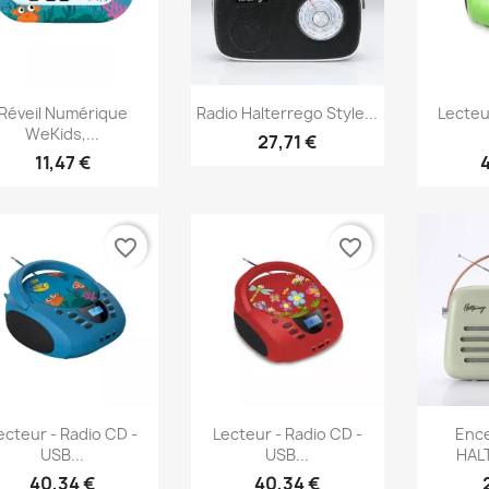
Aperçu rapide
Aperçu rapide
Ap



Réveil Numérique
Radio Halterrego Style...
Lecteu
WeKids,...
27,71 €
11,47 €
favorite_border
favorite_border
Aperçu rapide
Aperçu rapide
Ap



ecteur - Radio CD -
Lecteur - Radio CD -
Ence
USB...
USB...
HAL
40,34 €
40,34 €