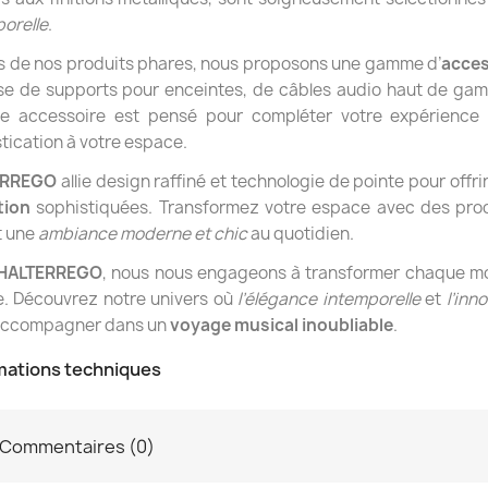
orelle
.
s de nos produits phares, nous proposons une gamme d’
acces
sse de supports pour enceintes, de câbles audio haut de ga
e accessoire est pensé pour compléter votre expérience
tication à votre espace.
ERREGO
allie design raffiné et technologie de pointe pour offrir
tion
sophistiquées. Transformez votre espace avec des prod
t une
ambiance moderne et chic
au quotidien.
HALTERREGO
, nous nous engageons à transformer chaque mo
e. Découvrez notre univers où
l’élégance intemporelle
et
l’inn
accompagner dans un
voyage musical inoubliable
.
mations techniques
Commentaires (0)