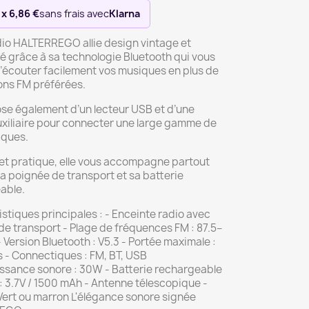
 x 6,86 €
sans frais avec
Klarna
dio HALTERREGO allie design vintage et
é grâce à sa technologie Bluetooth qui vous
’écouter facilement vos musiques en plus de
ons FM préférées.
ose également d’un lecteur USB et d’une
uxiliaire pour connecter une large gamme de
iques.
t pratique, elle vous accompagne partout
a poignée de transport et sa batterie
able.
stiques principales : - Enceinte radio avec
e transport - Plage de fréquences FM : 87.5–
Version Bluetooth : V5.3 - Portée maximale :
 - Connectiques : FM, BT, USB
issance sonore : 30W - Batterie rechargeable
: 3.7V / 1500 mAh - Antenne télescopique -
 Vert ou marron L'élégance sonore signée