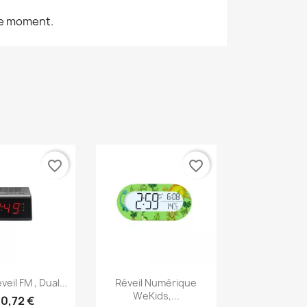
le moment.
favorite_border
favorite_border
erçu rapide
Aperçu rapide

eil FM , Dual...
Réveil Numérique
WeKids,...
10,72 €