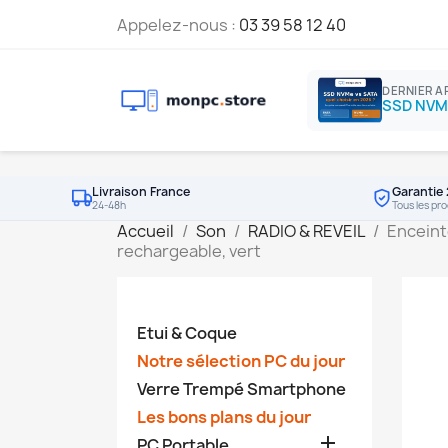
Appelez-nous :
03 39 58 12 40
DERNIER A
Livraison France
Garantie 
24-48h
Tous les pro
Accueil
Son
RADIO & REVEIL
Enceint
rechargeable, vert
Etui & Coque
Notre sélection PC du jour
Verre Trempé Smartphone
Les bons plans du jour

PC Portable