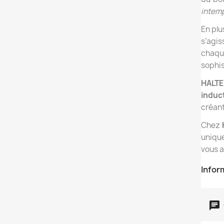
intemp
En plu
s’agi
chaqu
sophis
HALT
induc
créan
Chez
uniqu
vous 
Infor