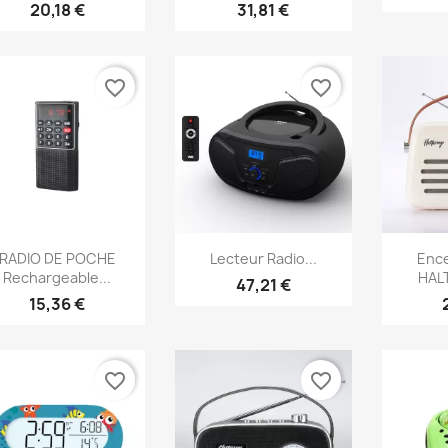
20,18 €
31,81 €
favorite_border
favorite_border
Aperçu rapide
Aperçu rapide
Ap



RADIO DE POCHE
Lecteur Radio...
Ence
Rechargeable...
HAL
47,21 €
15,36 €
favorite_border
favorite_border