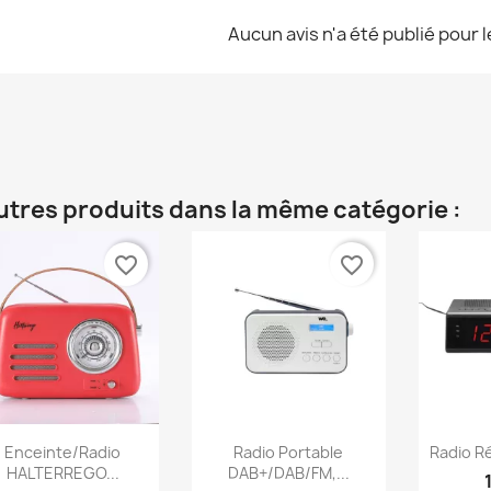
Aucun avis n'a été publié pour 
utres produits dans la même catégorie :
favorite_border
favorite_border
Aperçu rapide
Aperçu rapide
Ap



Enceinte/Radio
Radio Portable
Radio Rév
HALTERREGO...
DAB+/DAB/FM,...