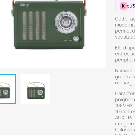
K
ou
3
Cette ra
modernit
permet d
vos stati
Elle disp
entrée a
périphér
Nomade e
grâce à s
recharge
Caractéri
poignée d
108MHz - 
10 mètres
AUX - Pu
intégrée 
Coloris :