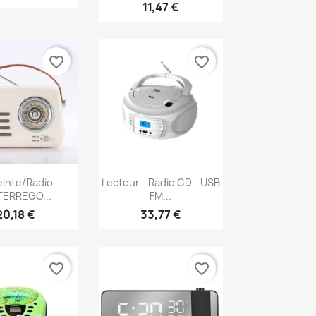
11,47 €
favorite_border
favorite_border
erçu rapide
Aperçu rapide

inte/Radio
Lecteur - Radio CD - USB
TERREGO...
FM...
20,18 €
33,77 €
favorite_border
favorite_border