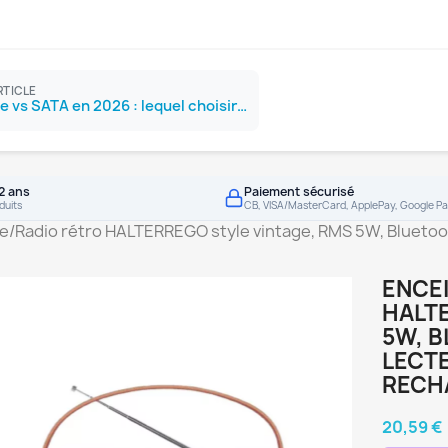
RTICLE
SSD NVMe vs SATA en 2026 : lequel choisir ?
2 ans
Paiement sécurisé
duits
CB, VISA/MasterCard, ApplePay, Google Pa
e/Radio rétro HALTERREGO style vintage, RMS 5W, Bluetooth
ENCE
HALT
5W, B
LECTE
RECH
20,59 €