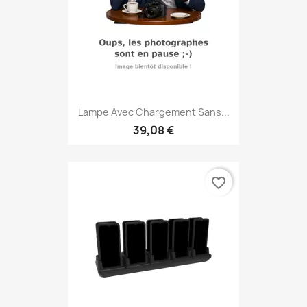
Lampe Avec Chargement Sans...
39,08 €
favorite_border