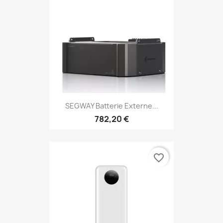
SEGWAY Batterie Externe...
782,20 €
favorite_border