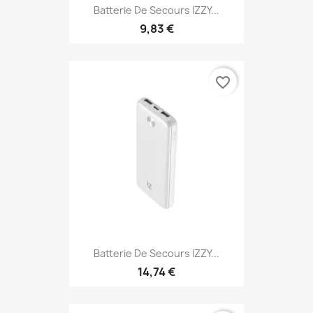
Batterie De Secours IZZY...
9,83 €
favorite_border
Batterie De Secours IZZY...
14,74 €