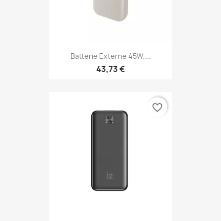
Batterie Externe 45W,...
43,73 €
favorite_border