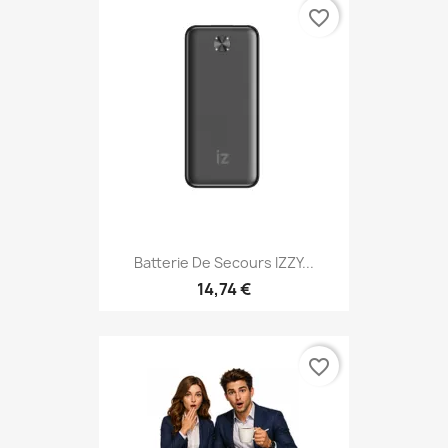
favorite_border
Batterie De Secours IZZY...
14,74 €
favorite_border