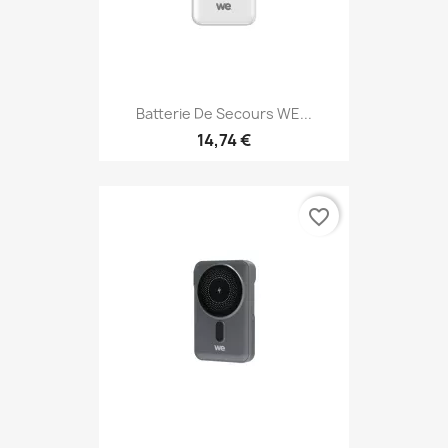
Batterie De Secours WE...
14,74 €
favorite_border