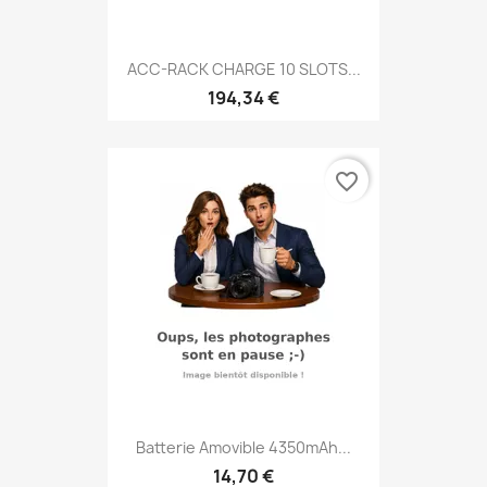
ACC-RACK CHARGE 10 SLOTS...
194,34 €
favorite_border
Batterie Amovible 4350mAh...
14,70 €