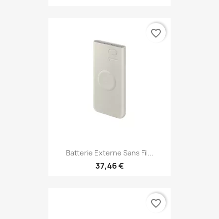
favorite_border
Batterie Externe Sans Fil...
37,46 €
favorite_border