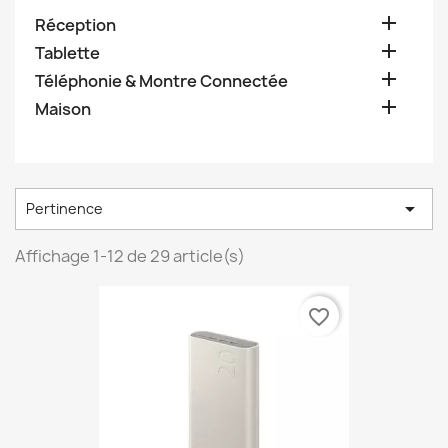

Réception

Tablette

Téléphonie & Montre Connectée

Maison

Pertinence
Affichage 1-12 de 29 article(s)
favorite_border