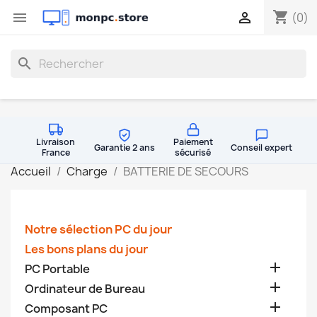
shopping_cart


(0)
search
Livraison
Paiement
Garantie 2 ans
Conseil expert
France
sécurisé
Accueil
Charge
BATTERIE DE SECOURS
Notre sélection PC du jour
Les bons plans du jour

PC Portable

Ordinateur de Bureau

Composant PC