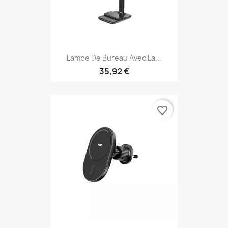
Lampe De Bureau Avec La...
35,92 €
favorite_border