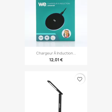
Chargeur À Induction...
12,01 €
favorite_border