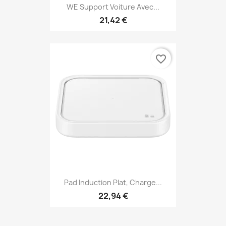
WE Support Voiture Avec...
21,42 €
favorite_border
Pad Induction Plat, Charge...
22,94 €