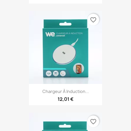
favorite_border
Chargeur À Induction...
12,01 €
favorite_border