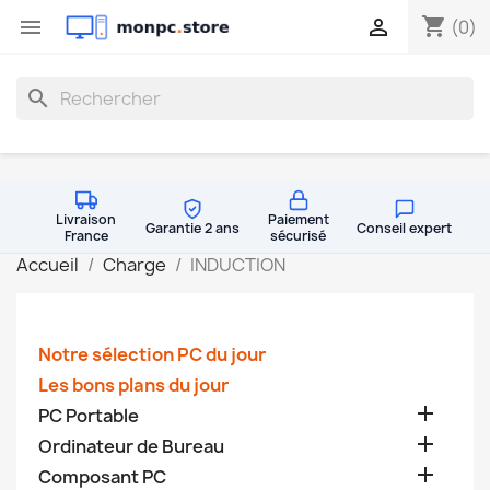
shopping_cart


(0)
search
Livraison
Paiement
Garantie 2 ans
Conseil expert
France
sécurisé
Accueil
Charge
INDUCTION
Notre sélection PC du jour
Les bons plans du jour

PC Portable

Ordinateur de Bureau

Composant PC