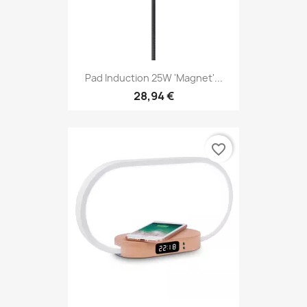
Pad Induction 25W 'Magnet'...
28,94 €
favorite_border