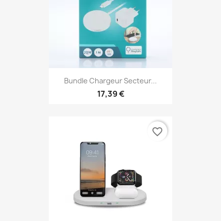
Bundle Chargeur Secteur...
17,39 €
favorite_border