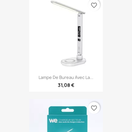
favorite_border
Lampe De Bureau Avec La...
31,08 €
favorite_border