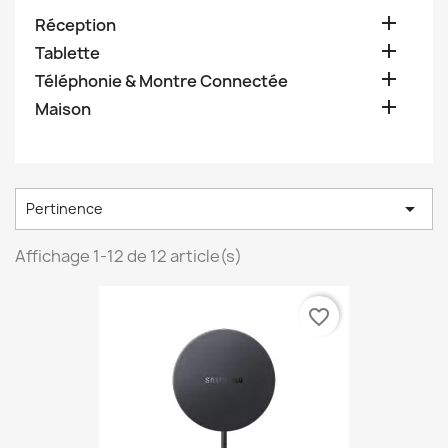

Réception

Tablette

Téléphonie & Montre Connectée

Maison

Pertinence
Affichage 1-12 de 12 article(s)
favorite_border