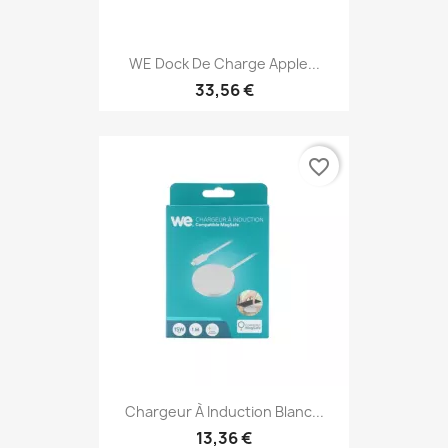
WE Dock De Charge Apple...
33,56 €
favorite_border
Chargeur À Induction Blanc...
13,36 €