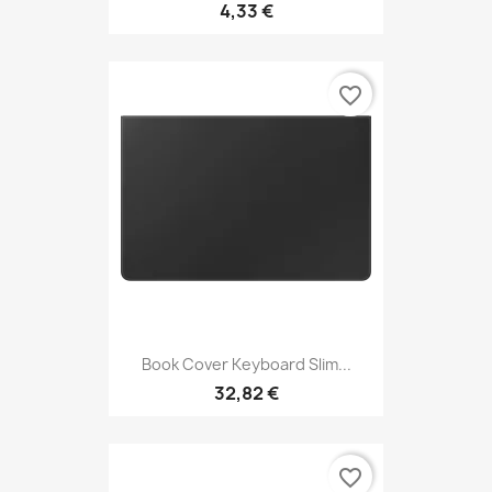
4,33 €
favorite_border
Book Cover Keyboard Slim...
32,82 €
favorite_border