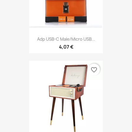
Adp USB-C Male/micro USB...
4,07 €
favorite_border