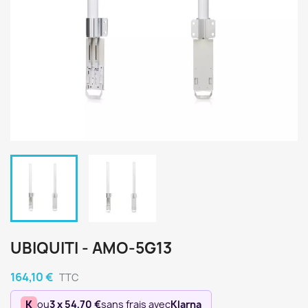
UBIQUITI - AMO-5G13
164,10 €
TTC
K
ou
3 x 54,70 €
sans frais avec
Klarna