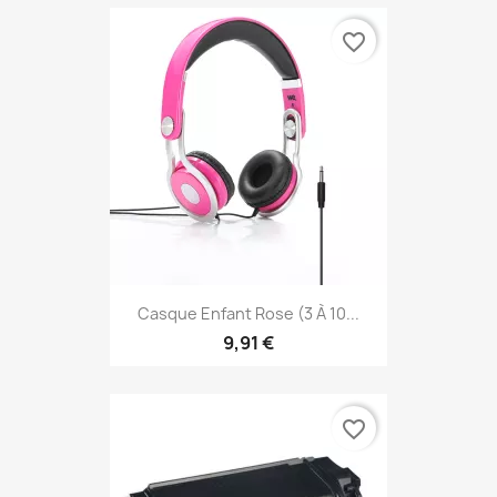
favorite_border
Casque Enfant Rose (3 À 10...
9,91 €
favorite_border