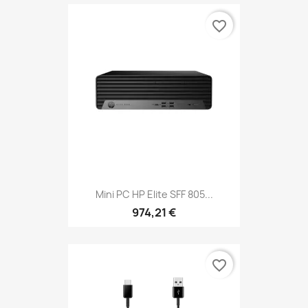
favorite_border
Mini PC HP Elite SFF 805...
974,21 €
favorite_border