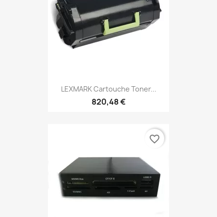
LEXMARK Cartouche Toner...
820,48 €
favorite_border