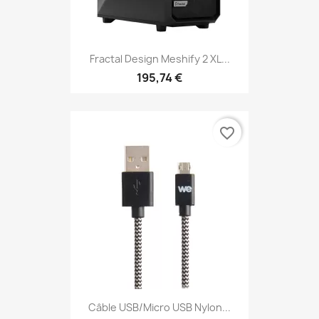
Fractal Design Meshify 2 XL...
195,74 €
favorite_border
Câble USB/Micro USB Nylon...