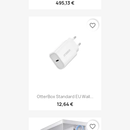
495,13 €
favorite_border
OtterBox Standard EU Wall...
12,64 €
favorite_border