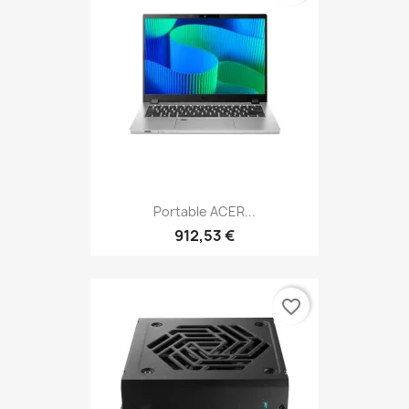
Portable ACER...
912,53 €
favorite_border