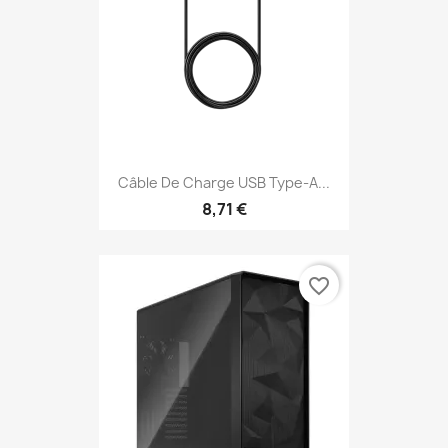
Câble De Charge USB Type-A...
8,71 €
favorite_border