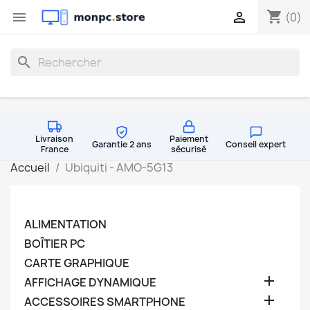
shopping_cart


(0)
search
Livraison
Paiement
Garantie 2 ans
Conseil expert
France
sécurisé
Accueil
Ubiquiti - AMO-5G13
ALIMENTATION
BOÎTIER PC
CARTE GRAPHIQUE

AFFICHAGE DYNAMIQUE

ACCESSOIRES SMARTPHONE