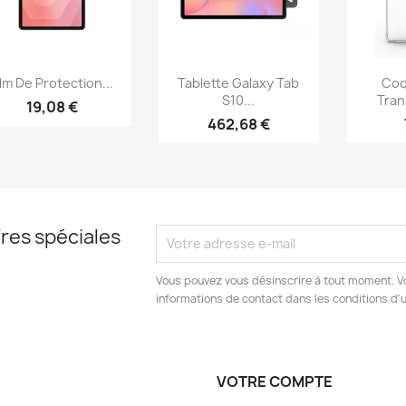
Aperçu rapide
Aperçu rapide
Ap



ilm De Protection...
Tablette Galaxy Tab
Coq
S10...
Tran
19,08 €
462,68 €
res spéciales
Vous pouvez vous désinscrire à tout moment. V
informations de contact dans les conditions d'ut
VOTRE COMPTE