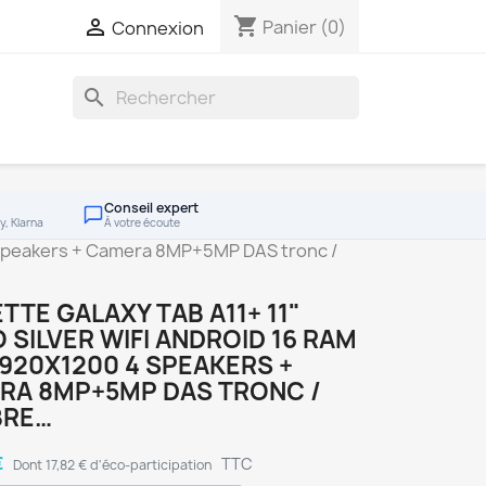
shopping_cart

Panier
(0)
Connexion
search
Conseil expert
y, Klarna
À votre écoute
4 speakers + Camera 8MP+5MP DAS tronc /
TTE GALAXY TAB A11+ 11"
 SILVER WIFI ANDROID 16 RAM
920X1200 4 SPEAKERS +
RA 8MP+5MP DAS TRONC /
RE…
€
TTC
Dont 17,82 € d'éco-participation