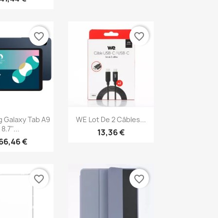
favorite_border
favorite_border
erçu rapide
Aperçu rapide

 Galaxy Tab A9
WE Lot De 2 Câbles...
8.7''...
13,36 €
66,46 €
favorite_border
favorite_border