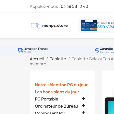
Appelez-nous :
03 39 58 12 40
DERNIER A
Livraison France
Garantie 
24-48h
Tous les pro
Accueil
Tablette
Tablette Galaxy Tab 
membre…
Notre sélection PC du jour
Les bons plans du jour

PC Portable

Ordinateur de Bureau

Composant PC