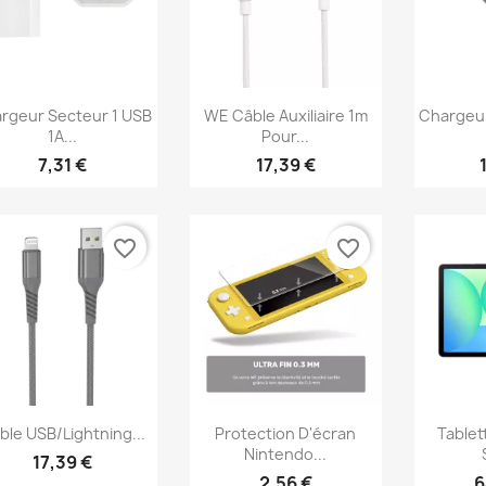
Aperçu rapide
Aperçu rapide
Ap



rgeur Secteur 1 USB
WE Câble Auxiliaire 1m
Chargeur
1A...
Pour...
7,31 €
17,39 €
favorite_border
favorite_border
Aperçu rapide
Aperçu rapide
Ap



ble USB/Lightning...
Protection D'écran
Tablet
Nintendo...
17,39 €
2,56 €
6