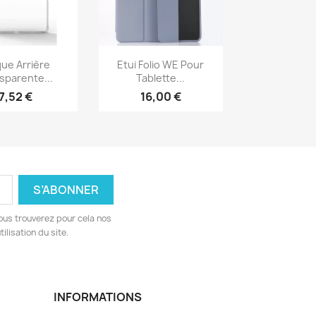
erçu rapide
Aperçu rapide

ue Arrière
Etui Folio WE Pour
sparente...
Tablette...
7,52 €
16,00 €
ous trouverez pour cela nos
ilisation du site.
INFORMATIONS