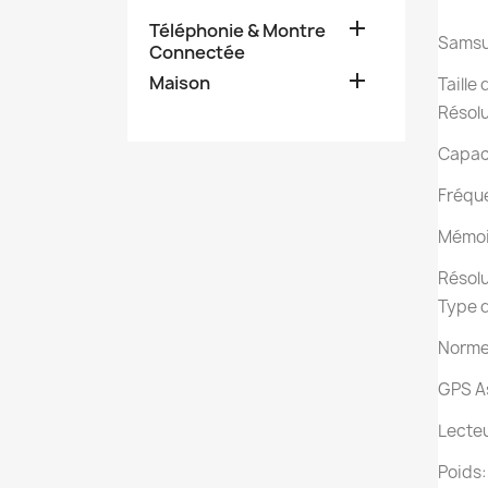

Téléphonie & Montre
Samsu
Connectée

Maison
Taille 
Résolu
Capaci
Fréqu
Mémoir
Résolu
Type d
Norme 
GPS A
Lecteu
Poids: