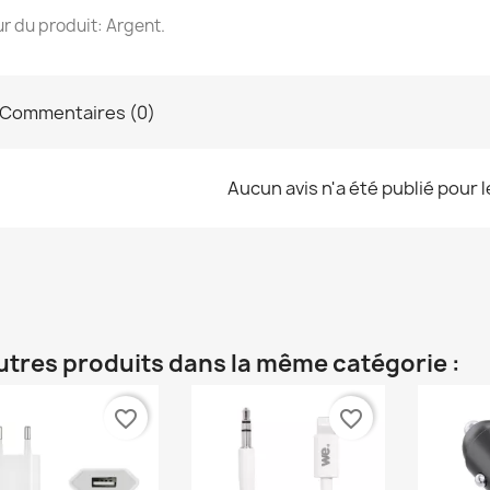
r du produit: Argent.
Commentaires (0)
Aucun avis n'a été publié pour 
utres produits dans la même catégorie :
favorite_border
favorite_border