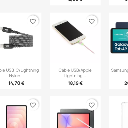
favorite_border
favorite_border
Aperçu rapide
Aperçu rapide
Ap



ble USB-C/Lightning
Câble USB/Apple
Samsung
Nylon...
Lightning...
14,70 €
18,19 €
2
favorite_border
favorite_border