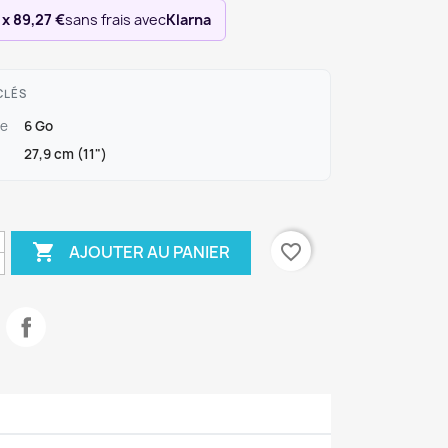
 x 89,27 €
sans frais avec
Klarna
CLÉS
e
6 Go
27,9 cm (11")

favorite_border
AJOUTER AU PANIER