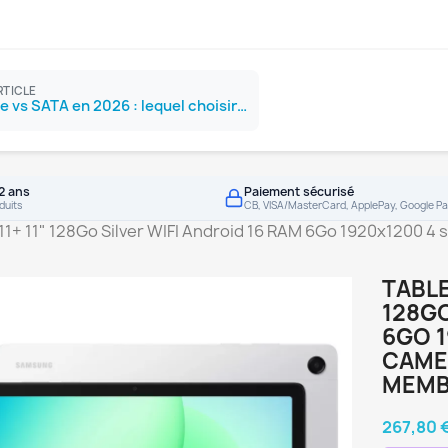
RTICLE
SSD NVMe vs SATA en 2026 : lequel choisir ?
2 ans
Paiement sécurisé
duits
CB, VISA/MasterCard, ApplePay, Google Pa
A11+ 11" 128Go Silver WIFI Android 16 RAM 6Go 1920x1200 
TABLE
128GO
6GO 1
CAME
MEMB
267,80 