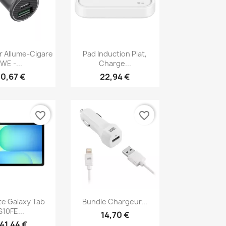
erçu rapide
Aperçu rapide

 Allume-Cigare
Pad Induction Plat,
WE -...
Charge...
10,67 €
22,94 €
favorite_border
favorite_border
erçu rapide
Aperçu rapide

te Galaxy Tab
Bundle Chargeur...
S10FE...
14,70 €
41,44 €