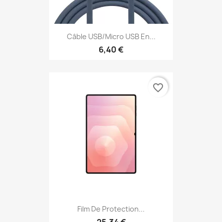
Câble USB/micro USB En...
6,40 €
favorite_border
Film De Protection...