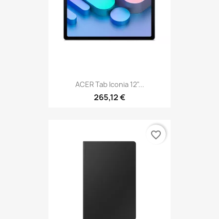
ACER Tab Iconia 12"...
265,12 €
favorite_border