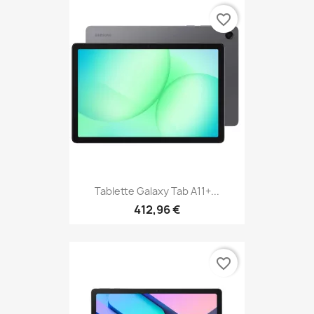
favorite_border
Tablette Galaxy Tab A11+...
412,96 €
favorite_border