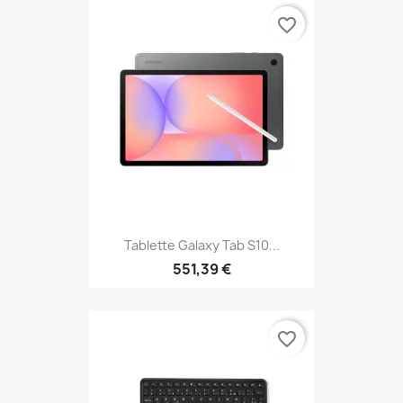
favorite_border
Tablette Galaxy Tab S10...
551,39 €
favorite_border