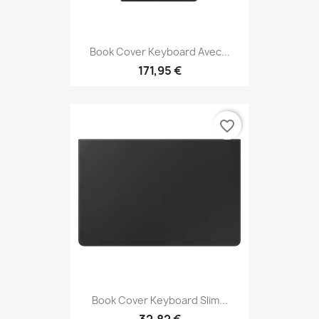
Book Cover Keyboard Avec...
171,95 €
favorite_border
Book Cover Keyboard Slim...
32,82 €