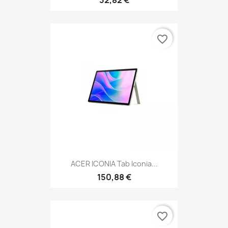
favorite_border
ACER ICONIA Tab Iconia...
150,88 €
favorite_border