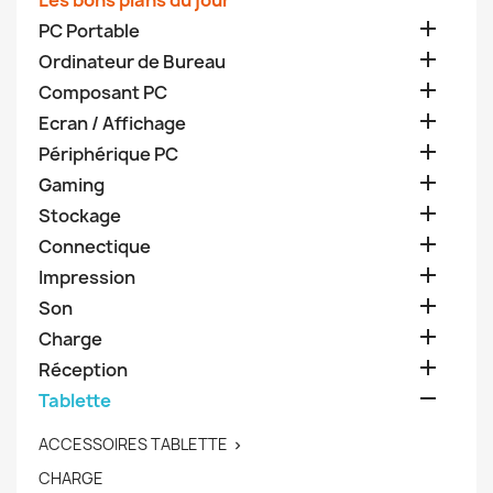
Les bons plans du jour

PC Portable

Ordinateur de Bureau

Composant PC

Ecran / Affichage

Périphérique PC

Gaming

Stockage

Connectique

Impression

Son

Charge

Réception

Tablette
ACCESSOIRES TABLETTE

CHARGE