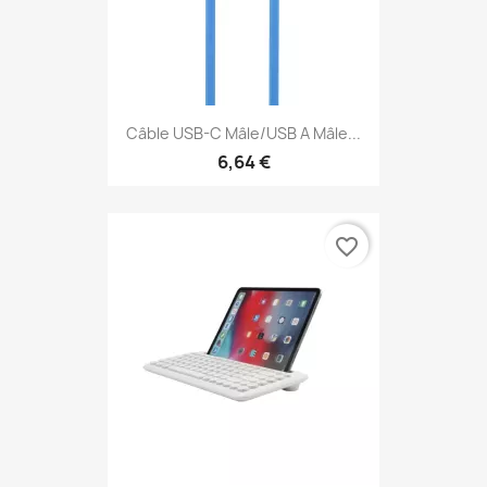
Câble USB-C Mâle/USB A Mâle...
6,64 €
favorite_border