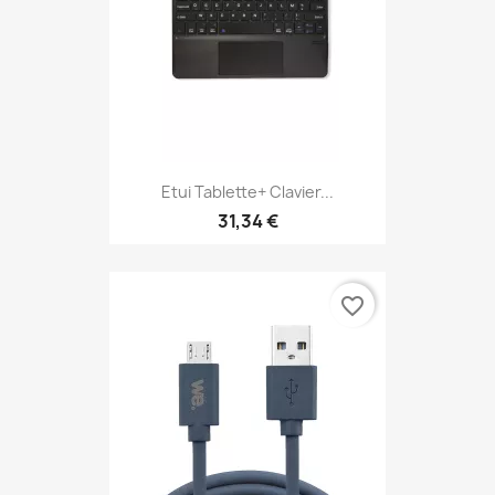
Etui Tablette+ Clavier...
31,34 €
favorite_border