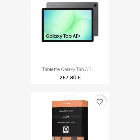
Tablette Galaxy Tab A11+...
267,80 €
favorite_border