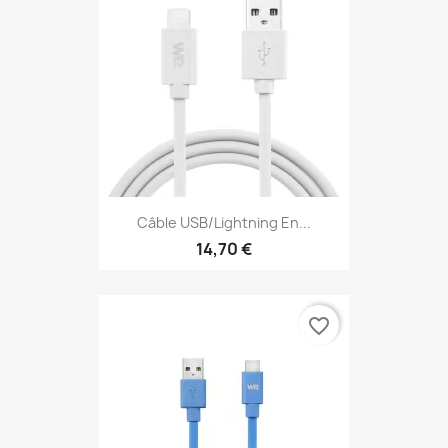
Câble USB/Lightning En...
14,70 €
favorite_border