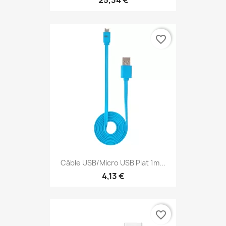
25,34 €
favorite_border
Câble USB/micro USB Plat 1m...
4,13 €
favorite_border