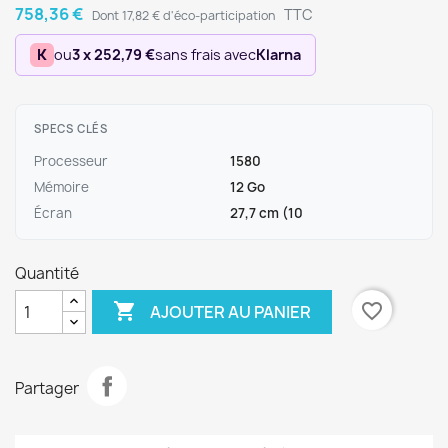
758,36 €
TTC
Dont 17,82 € d'éco-participation
K
ou
3 x 252,79 €
sans frais avec
Klarna
SPECS CLÉS
Processeur
1580
Mémoire
12 Go
Écran
27,7 cm (10
Quantité

favorite_border
AJOUTER AU PANIER
Partager