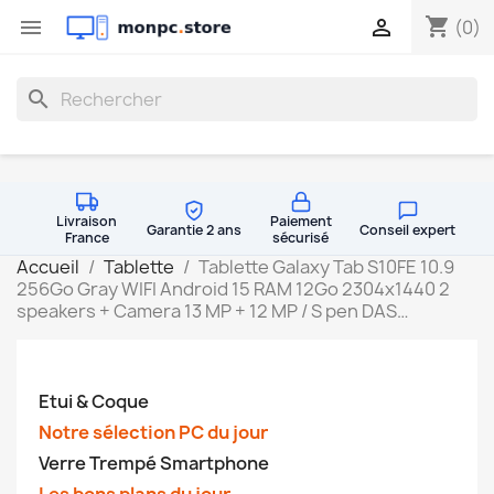
shopping_cart


(0)
search
Livraison
Paiement
Garantie 2 ans
Conseil expert
France
sécurisé
Accueil
Tablette
Tablette Galaxy Tab S10FE 10.9
256Go Gray WIFI Android 15 RAM 12Go 2304x1440 2
speakers + Camera 13 MP + 12 MP / S pen DAS…
Etui & Coque
Notre sélection PC du jour
Verre Trempé Smartphone