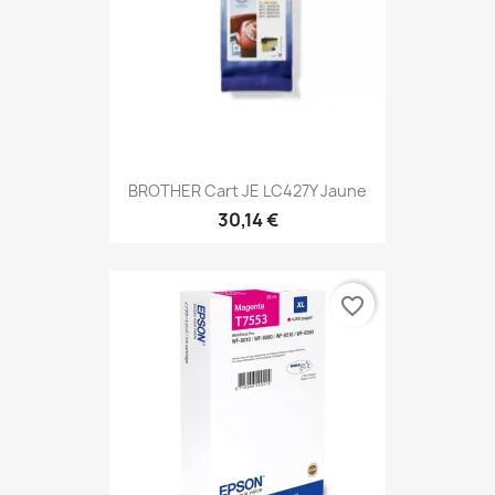
BROTHER Cart JE LC427Y Jaune
30,14 €
favorite_border