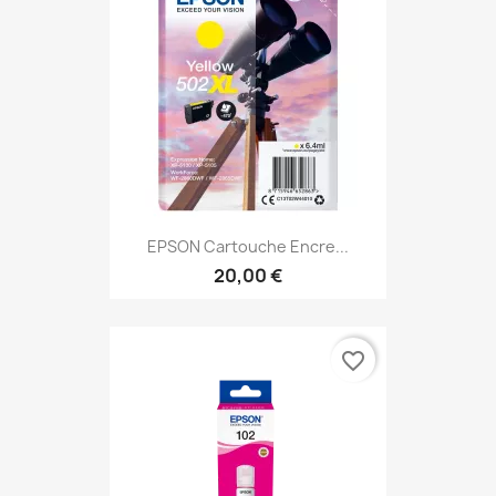
EPSON Cartouche Encre...
20,00 €
favorite_border