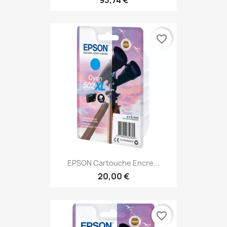
favorite_border
EPSON Cartouche Encre...
20,00 €
favorite_border