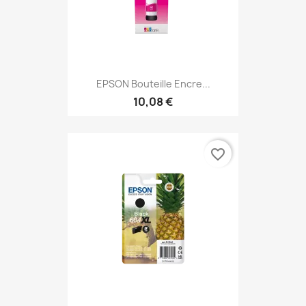
EPSON Bouteille Encre...
10,08 €
favorite_border