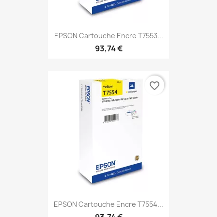
EPSON Cartouche Encre T7553...
93,74 €
favorite_border
EPSON Cartouche Encre T7554...
93,74 €