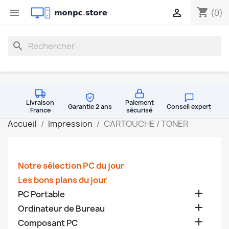
shopping_cart


(0)
search
Livraison
Paiement
Garantie 2 ans
Conseil expert
France
sécurisé
Accueil
Impression
CARTOUCHE / TONER
Notre sélection PC du jour
Les bons plans du jour

PC Portable

Ordinateur de Bureau

Composant PC