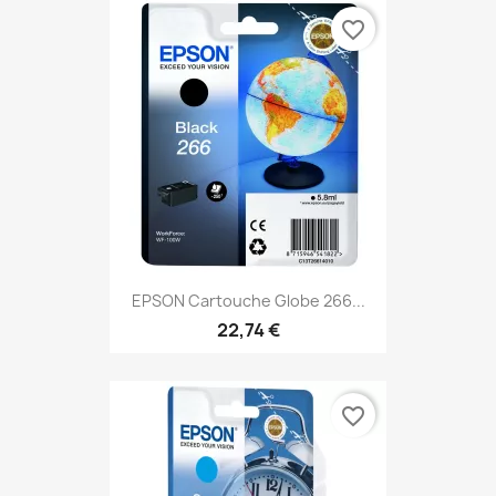
favorite_border
EPSON Cartouche Globe 266...
22,74 €
favorite_border