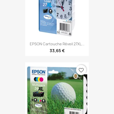
EPSON Cartouche Réveil 27XL...
33,65 €
favorite_border