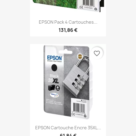
EPSON Pack 4 Cartouches...
131,86 €
favorite_border
EPSON Cartouche Encre 35XL...
61,84 €