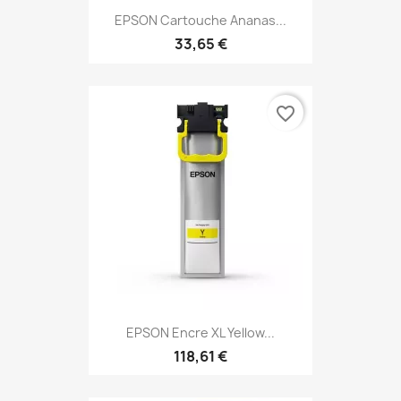
EPSON Cartouche Ananas...
33,65 €
favorite_border
EPSON Encre XL Yellow...
118,61 €