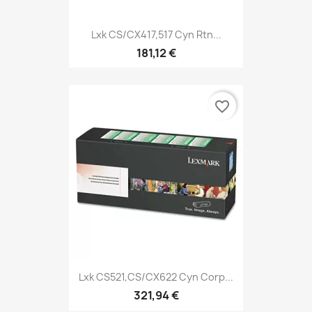
Lxk CS/CX417,517 Cyn Rtn...
181,12 €
favorite_border
Lxk CS521,CS/CX622 Cyn Corp...
321,94 €