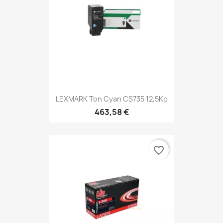
LEXMARK Ton Cyan CS735 12,5Kp
463,58 €
favorite_border