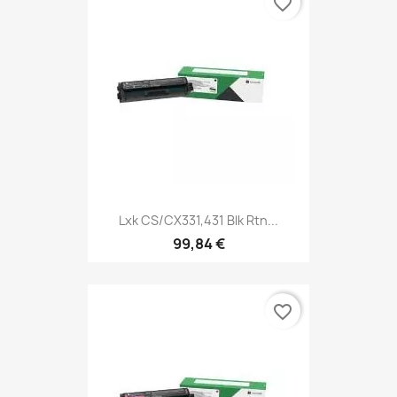
favorite_border
Lxk CS/CX331,431 Blk Rtn...
99,84 €
favorite_border