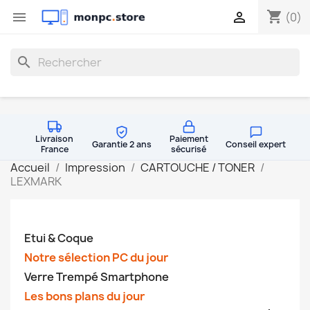
shopping_cart


(0)
search
Livraison
Paiement
Garantie 2 ans
Conseil expert
France
sécurisé
Accueil
Impression
CARTOUCHE / TONER
LEXMARK
Etui & Coque
Notre sélection PC du jour
Verre Trempé Smartphone
Les bons plans du jour