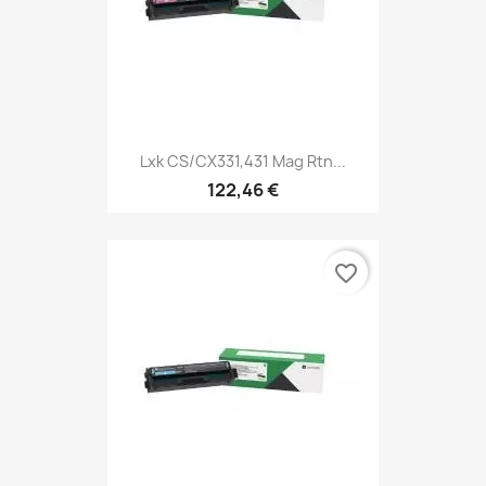
Lxk CS/CX331,431 Mag Rtn...
122,46 €
favorite_border