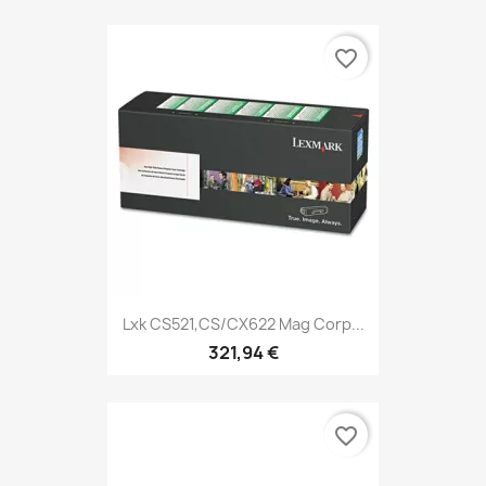
favorite_border
Lxk CS521,CS/CX622 Mag Corp...
321,94 €
favorite_border