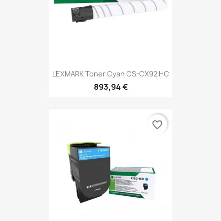
LEXMARK Toner Cyan CS-CX92 HC
893,94 €
favorite_border