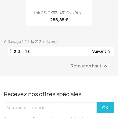
Lxk CS/CX331,431 Cyn Rtn...
286,85 €
Affichage 1-12 de 212 article(s)
1

Suivant
2
3
…
18
Retour en haut

Recevez nos offres spéciales