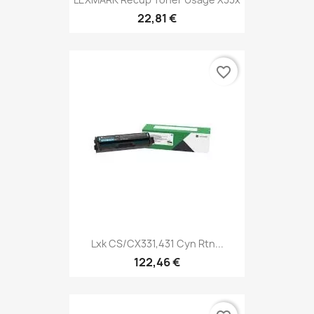
22,81 €
favorite_border
Lxk CS/CX331,431 Cyn Rtn...
122,46 €