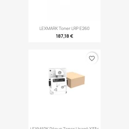
LEXMARK Toner LRP E260
187,18 €
favorite_border
LEXMARK Récup Toner Usagé X33x