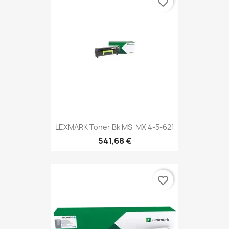
favorite_border
LEXMARK Toner Bk MS-MX 4-5-621
541,68 €
favorite_border