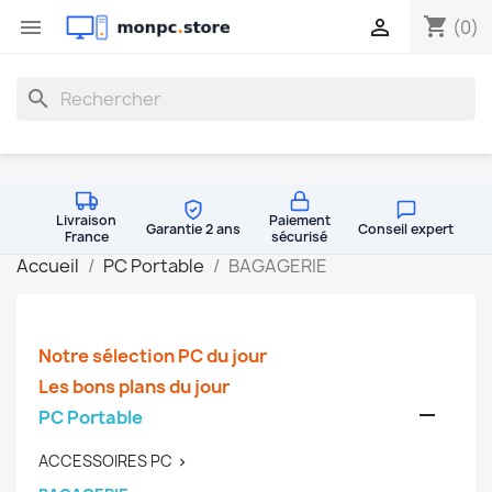
shopping_cart


(0)
search
Livraison
Paiement
Garantie 2 ans
Conseil expert
France
sécurisé
Accueil
PC Portable
BAGAGERIE
Notre sélection PC du jour
Les bons plans du jour

PC Portable
ACCESSOIRES PC
