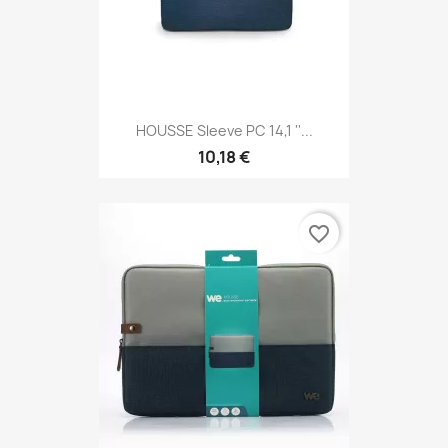
HOUSSE Sleeve PC 14,1 ''...
10,18 €
favorite_border