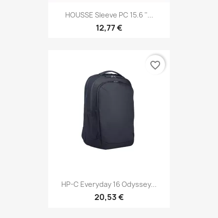
HOUSSE Sleeve PC 15.6 ''...
12,77 €
favorite_border
HP-C Everyday 16 Odyssey...
20,53 €