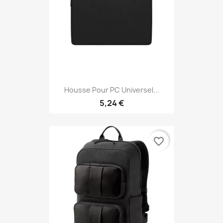
Housse Pour PC Universel...
5,24 €
favorite_border