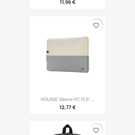
11,96 €
favorite_border
HOUSSE Sleeve PC 15.6''...
12,77 €
favorite_border