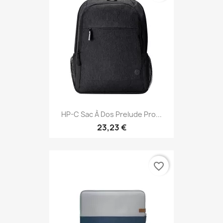
HP-C Sac À Dos Prelude Pro...
23,23 €
favorite_border