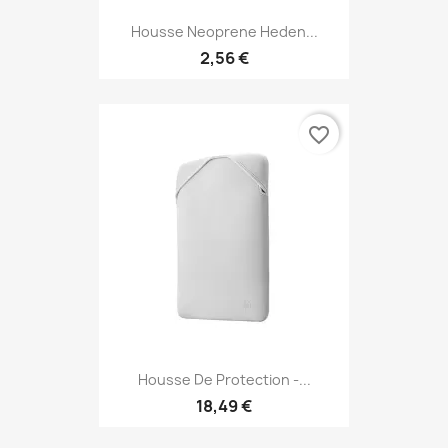
Housse Neoprene Heden...
2,56 €
favorite_border
Housse De Protection -...
18,49 €