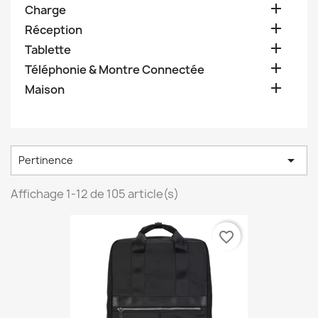

Charge

Réception

Tablette

Téléphonie & Montre Connectée

Maison

Pertinence
Affichage 1-12 de 105 article(s)
favorite_border