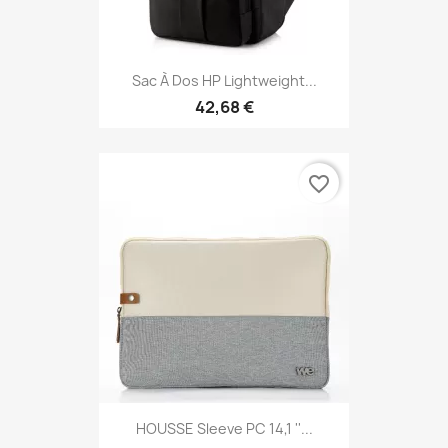
Sac À Dos HP Lightweight...
42,68 €
favorite_border
HOUSSE Sleeve PC 14,1 ''...