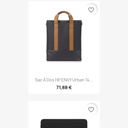
favorite_border
Sac À Dos HP ENVY Urban 14...
71,88 €
favorite_border