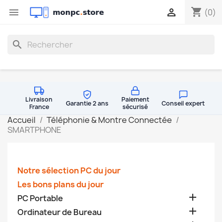
shopping_cart


(0)
search
Livraison
Paiement
Garantie 2 ans
Conseil expert
France
sécurisé
Accueil
Téléphonie & Montre Connectée
SMARTPHONE
Notre sélection PC du jour
Les bons plans du jour

PC Portable

Ordinateur de Bureau