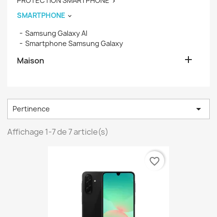
PROTECTION SMARTPHONE

SMARTPHONE

Samsung Galaxy AI
Smartphone Samsung Galaxy

Maison

Pertinence
Affichage 1-7 de 7 article(s)
favorite_border