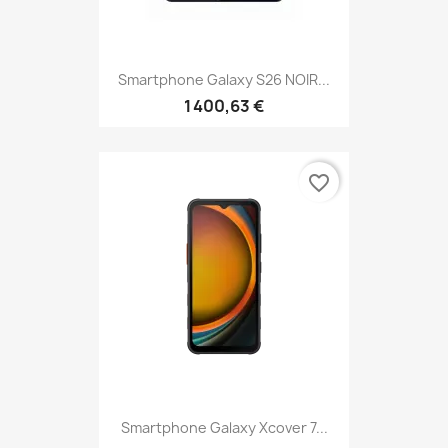
Smartphone Galaxy S26 NOIR...
1 400,63 €
favorite_border
Smartphone Galaxy Xcover 7...