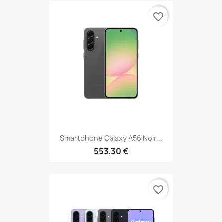
favorite_border
Smartphone Galaxy A56 Noir...
553,30 €
favorite_border