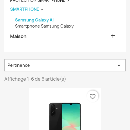
PROTECTION SMARTPHONE

SMARTPHONE

Samsung Galaxy AI
Smartphone Samsung Galaxy

Maison

Pertinence
Affichage 1-6 de 6 article(s)
favorite_border