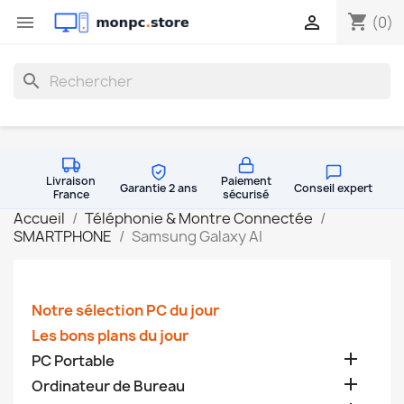
shopping_cart


(0)
search
Livraison
Paiement
Garantie 2 ans
Conseil expert
France
sécurisé
Accueil
Téléphonie & Montre Connectée
SMARTPHONE
Samsung Galaxy AI
Notre sélection PC du jour
Les bons plans du jour

PC Portable

Ordinateur de Bureau