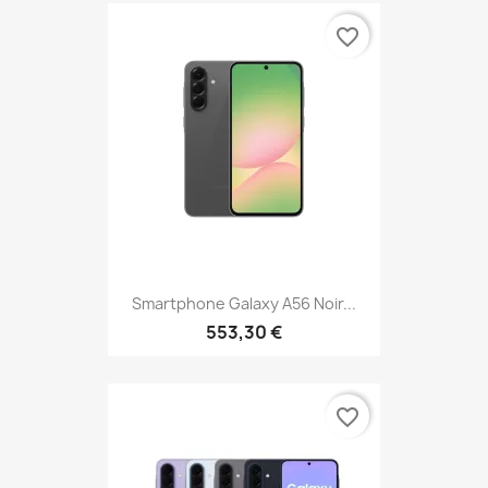
favorite_border
Smartphone Galaxy A56 Noir...
553,30 €
favorite_border