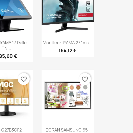
erçu rapide
Aperçu rapide

IYAMA 17 Dalle
Moniteur IIYAMA 27 1ms...
TN...
164,12 €
85,60 €
favorite_border
favorite_border
erçu rapide
Aperçu rapide

 Q27B3CF2
ECRAN SAMSUNG 65''