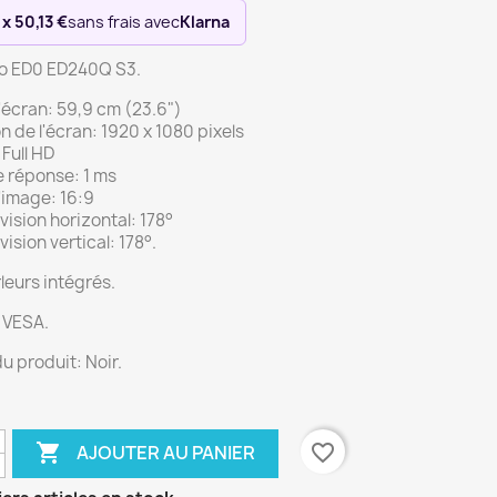
 x 50,13 €
sans frais avec
Klarna
ro ED0 ED240Q S3.
 l'écran: 59,9 cm (23.6")
n de l'écran: 1920 x 1080 pixels
Full HD
 réponse: 1 ms
'image: 16:9
vision horizontal: 178°
vision vertical: 178°.
leurs intégrés.
 VESA.
u produit: Noir.

favorite_border
AJOUTER AU PANIER