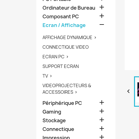

Ordinateur de Bureau

Composant PC

Ecran / Affichage
AFFICHAGE DYNAMIQUE

CONNECTIQUE VIDEO
ECRAN PC

SUPPORT ECRAN
TV

VIDEOPROJECTEURS &

ACCESSOIRES


Périphérique PC

Gaming

Stockage

Connectique

Impression