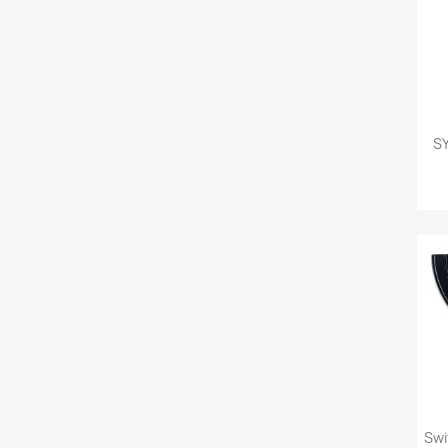
SY
Swi