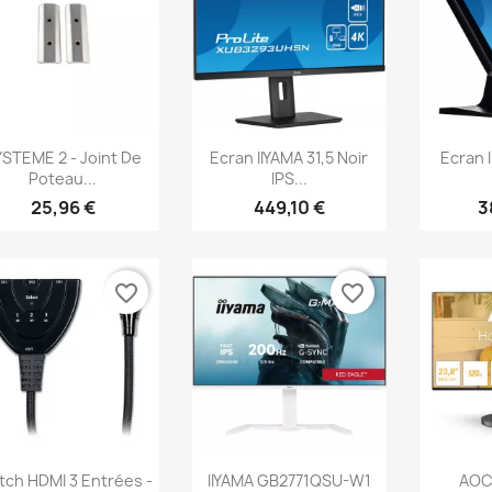
Aperçu rapide
Aperçu rapide
Ap



STEME 2 - Joint De
Ecran IIYAMA 31,5 Noir
Ecran I
Poteau...
IPS...
25,96 €
449,10 €
3
favorite_border
favorite_border
Aperçu rapide
Aperçu rapide
Ap



tch HDMI 3 Entrées -
IIYAMA GB2771QSU-W1
AOC