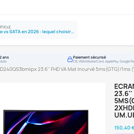
RTICLE
SSD NVMe vs SATA en 2026 : lequel choisir ?
2 ans
Paiement sécurisé
duits
CB, VISA/MasterCard, ApplePay, Google Pa
ED240QS3bmiipx 23.6'' FHD VA Mat Incurvé 5ms(GTG)/1ms (
ECRA
23.6'
5MS(G
2XHDM
UM.U
150,40 