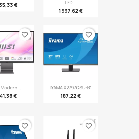
LFD...
35,33 €
1 537,62 €
favorite_border
favorite_border
erçu rapide
Aperçu rapide

 Modern...
IIYAMA X2797QSU-B1
41,38 €
187,22 €
favorite_border
favorite_border