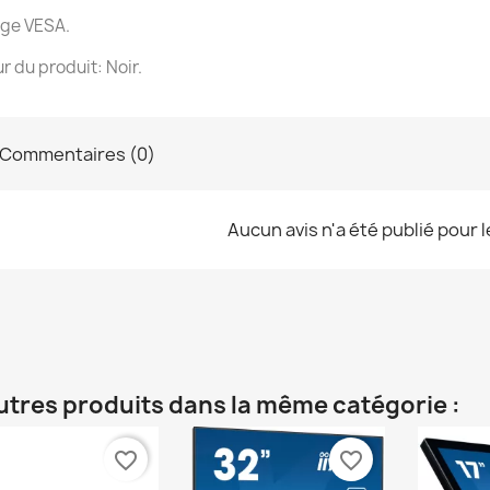
ge VESA.
r du produit: Noir.
Commentaires (0)
Aucun avis n'a été publié pour 
utres produits dans la même catégorie :
favorite_border
favorite_border