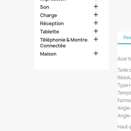

Son

Charge

Réception

Tablette
Des

Téléphonie & Montre
Connectée

Maison
Acer 
Taille
Résolu
Type H
Temps
Format
Angle 
Angle 
Haut-p