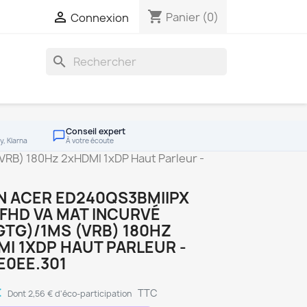
shopping_cart

Panier
(0)
Connexion
search
Conseil expert
y, Klarna
À votre écoute
VRB) 180Hz 2xHDMI 1xDP Haut Parleur -
N ACER ED240QS3BMIIPX
' FHD VA MAT INCURVÉ
TG)/1MS (VRB) 180HZ
I 1XDP HAUT PARLEUR -
E0EE.301
€
TTC
Dont 2,56 € d'éco-participation