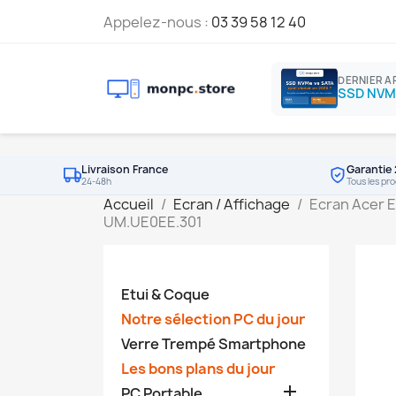
Appelez-nous :
03 39 58 12 40
DERNIER A
Livraison France
Garantie 
24-48h
Tous les pro
Accueil
Ecran / Affichage
Ecran Acer 
UM.UE0EE.301
Etui & Coque
Notre sélection PC du jour
Verre Trempé Smartphone
Les bons plans du jour

PC Portable