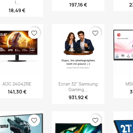
1...
197,16 €
2
18,49 €
favorite_border
favorite_border
Aperçu rapide
Aperçu rapide
Ap



AOC 24G4ZRE
Ecran 32'' Samsung
MSI
Gaming...
141,30 €
3
931,92 €
favorite_border
favorite_border