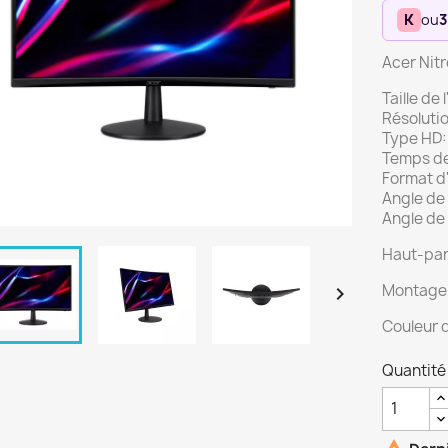
K
ou
3
Acer Nit
Taille de
Résolutio
Type HD: 
Temps de
Format d
Angle de 
Angle de 
Haut-par
Montage

Couleur d
Quantité