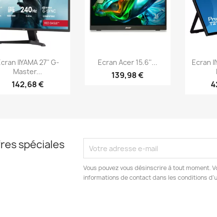
Aperçu rapide
Aperçu rapide
Ap



cran IIYAMA 27'' G-
Ecran Acer 15.6''...
Ecran I
Master...
139,98 €
142,68 €
4
res spéciales
Vous pouvez vous désinscrire à tout moment. V
informations de contact dans les conditions d'ut