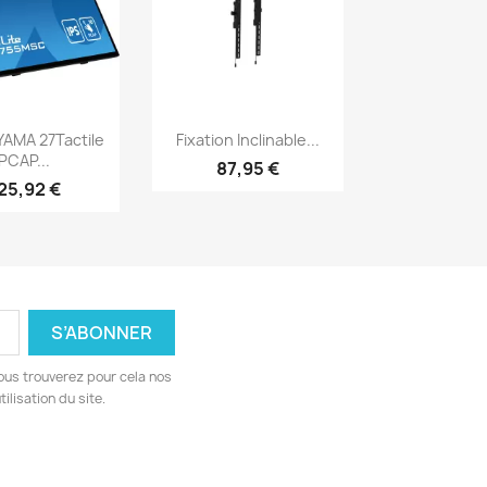
erçu rapide
Aperçu rapide

IYAMA 27Tactile
Fixation Inclinable...
PCAP...
87,95 €
25,92 €
ous trouverez pour cela nos
ilisation du site.