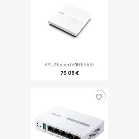
ASUS ExpertWiFi EBA63
76,08 €
favorite_border