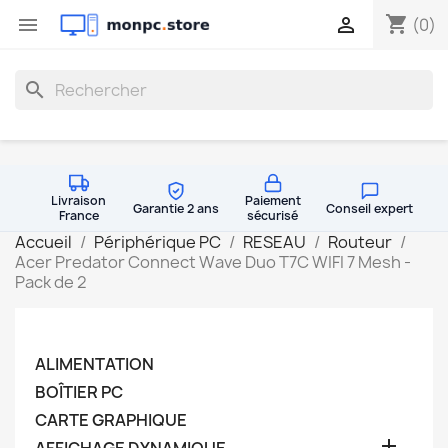
shopping_cart


(0)
search
Livraison
Paiement
Garantie 2 ans
Conseil expert
France
sécurisé
Accueil
Périphérique PC
RESEAU
Routeur
Acer Predator Connect Wave Duo T7C WIFI 7 Mesh -
Pack de 2
ALIMENTATION
BOÎTIER PC
CARTE GRAPHIQUE
