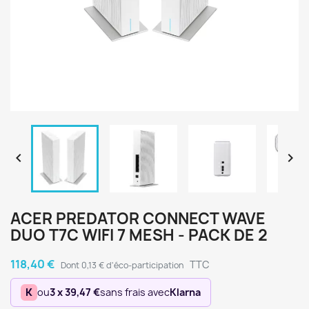


ACER PREDATOR CONNECT WAVE
DUO T7C WIFI 7 MESH - PACK DE 2
118,40 €
TTC
Dont 0,13 € d'éco-participation
K
ou
3 x 39,47 €
sans frais avec
Klarna