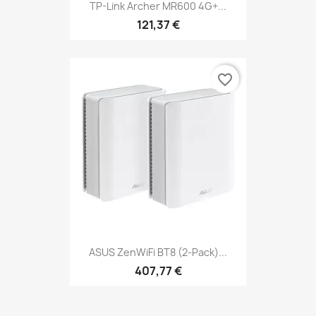
TP-Link Archer MR600 4G+...
121,37 €
favorite_border
ASUS ZenWiFi BT8 (2-Pack)...
407,77 €