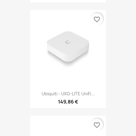
favorite_border
Ubiquiti - UXG-LITE UniFi...
149,86 €
favorite_border