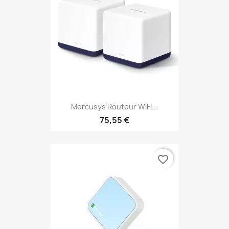
Mercusys Routeur WIFI...
75,55 €
favorite_border