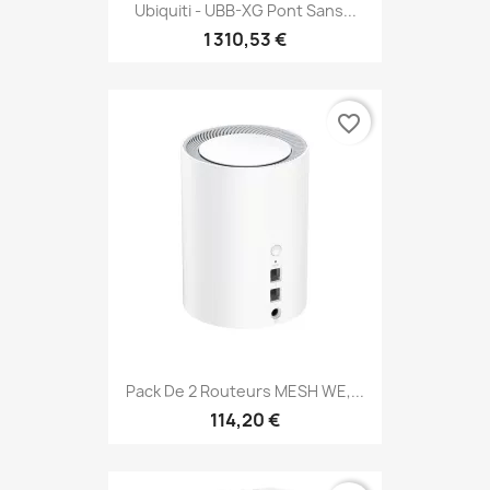
Ubiquiti - UBB-XG Pont Sans...
1 310,53 €
favorite_border
Pack De 2 Routeurs MESH WE,...
114,20 €