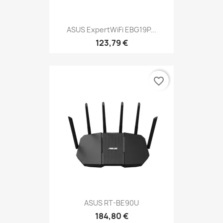
ASUS ExpertWiFi EBG19P...
123,79 €
favorite_border
ASUS RT-BE90U
184,80 €