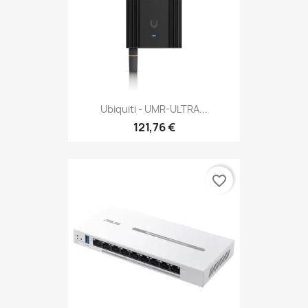
Ubiquiti - UMR-ULTRA...
121,76 €
favorite_border