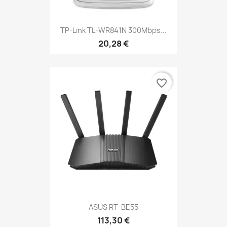
TP-Link TL-WR841N 300Mbps...
20,28 €
favorite_border
ASUS RT-BE55
113,30 €