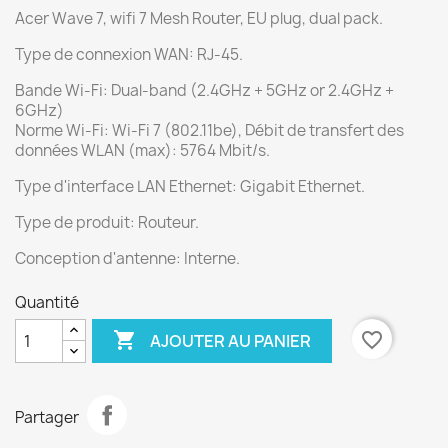
Acer Wave 7, wifi 7 Mesh Router, EU plug, dual pack.
Type de connexion WAN: RJ-45.
Bande Wi-Fi: Dual-band (2.4GHz + 5GHz or 2.4GHz +
6GHz)
Norme Wi-Fi: Wi-Fi 7 (802.11be), Débit de transfert des
données WLAN (max): 5764 Mbit/s.
Type d'interface LAN Ethernet: Gigabit Ethernet.
Type de produit: Routeur.
Conception d'antenne: Interne.
Quantité

favorite_border
AJOUTER AU PANIER
Partager