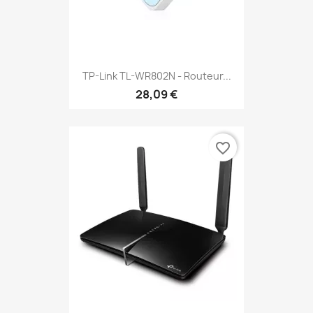
TP-Link TL-WR802N - Routeur...
28,09 €
favorite_border