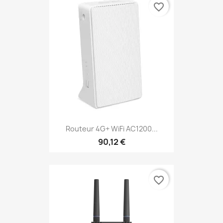
favorite_border
Routeur 4G+ WiFi AC1200...
90,12 €
favorite_border