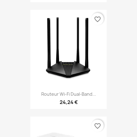
favorite_border
Routeur Wi-Fi Dual-Band...
24,24 €
favorite_border