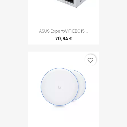
ASUS ExpertWiFi EBG15...
70,84 €
favorite_border