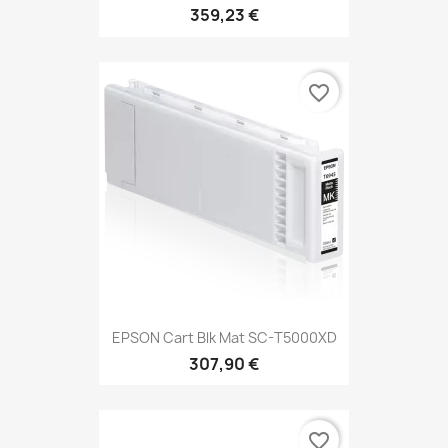
359,23 €
favorite_border
EPSON Cart Blk Mat SC-T5000XD
307,90 €
favorite_border