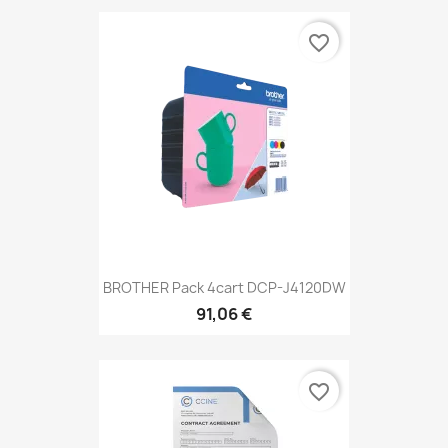
favorite_border
BROTHER Pack 4cart DCP-J4120DW
91,06 €
favorite_border