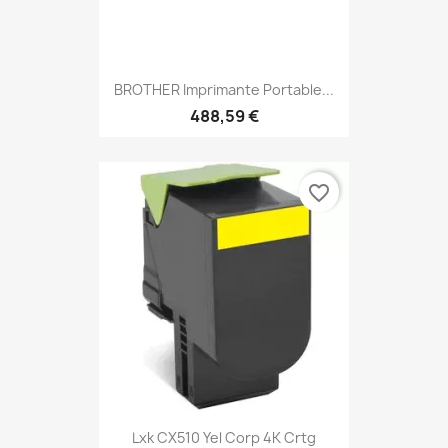
BROTHER Imprimante Portable...
488,59 €
favorite_border
Lxk CX510 Yel Corp 4K Crtg