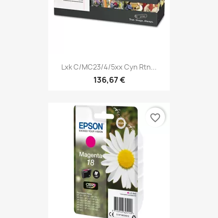
Lxk C/MC23/4/5xx Cyn Rtn...
136,67 €
favorite_border