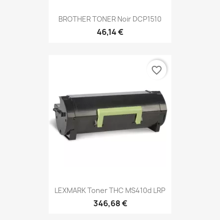
BROTHER TONER Noir DCP1510
46,14 €
favorite_border
LEXMARK Toner THC MS410d LRP
346,68 €