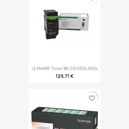
LEXMARK Toner BK CS/X53x,X63x
129,71 €
favorite_border