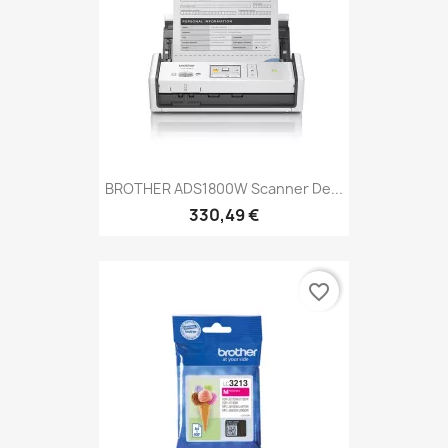
BROTHER ADS1800W Scanner De...
330,49 €
favorite_border