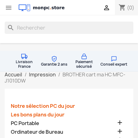
shopping_cart


(0)
search
Livraison
Paiement
Garantie 2 ans
Conseil expert
France
sécurisé
Accueil
Impression
BROTHER cart ma HC MFC-
J1010DW
Notre sélection PC du jour
Les bons plans du jour

PC Portable

Ordinateur de Bureau