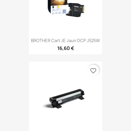
BROTHER Cart JE Jaun DCP J525W
16,60 €
favorite_border