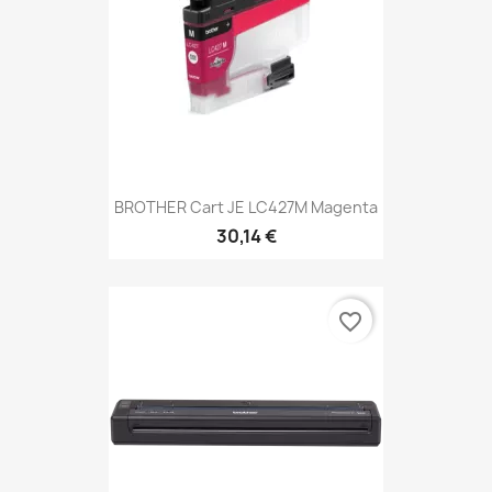
BROTHER Cart JE LC427M Magenta
30,14 €
favorite_border