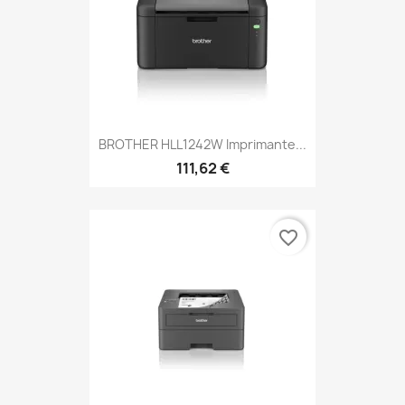
BROTHER HLL1242W Imprimante...
111,62 €
favorite_border