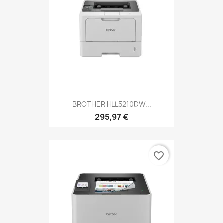
BROTHER HLL5210DW...
295,97 €
favorite_border