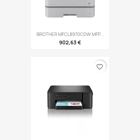
BROTHER MFCL8970CDW MFP...
902,63 €
favorite_border