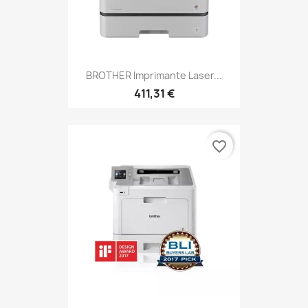
BROTHER Imprimante Laser...
411,31 €
favorite_border