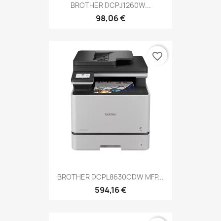
BROTHER DCPJ1260W...
98,06 €
favorite_border
BROTHER DCPL8630CDW MFP...
594,16 €