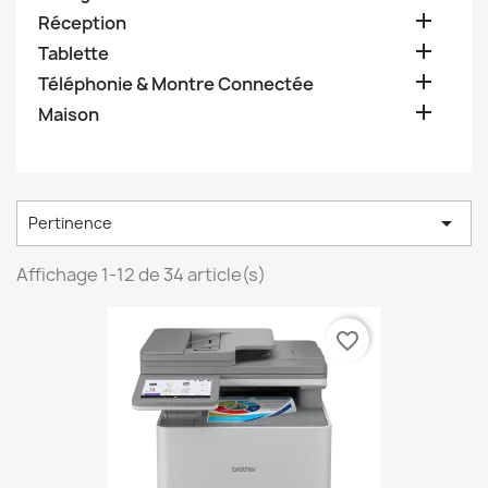

Réception

Tablette

Téléphonie & Montre Connectée

Maison

Pertinence
Affichage 1-12 de 34 article(s)
favorite_border