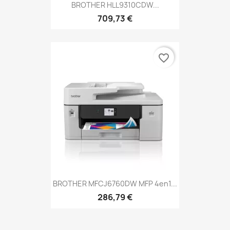
BROTHER HLL9310CDW...
709,73 €
favorite_border
BROTHER MFCJ6760DW MFP 4en1...
286,79 €