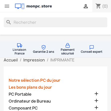
shopping_cart


(0)
search
Livraison
Paiement
Garantie 2 ans
Conseil expert
France
sécurisé
Accueil
Impression
IMPRIMANTE
Notre sélection PC du jour
Les bons plans du jour

PC Portable

Ordinateur de Bureau

Composant PC