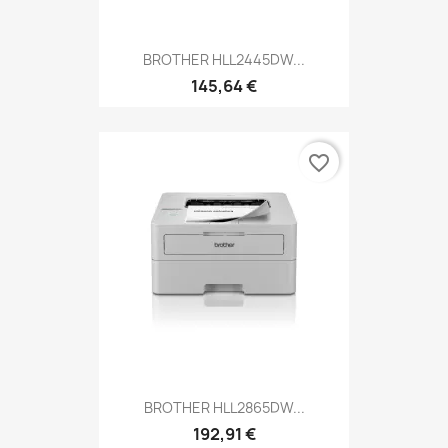
BROTHER HLL2445DW...
145,64 €
favorite_border
BROTHER HLL2865DW...
192,91 €