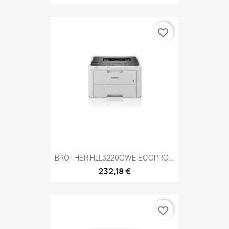
favorite_border
BROTHER HLL3220CWE ECOPRO...
232,18 €
favorite_border