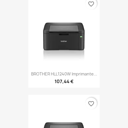
favorite_border
BROTHER HLL1240W Imprimante...
107,44 €
favorite_border