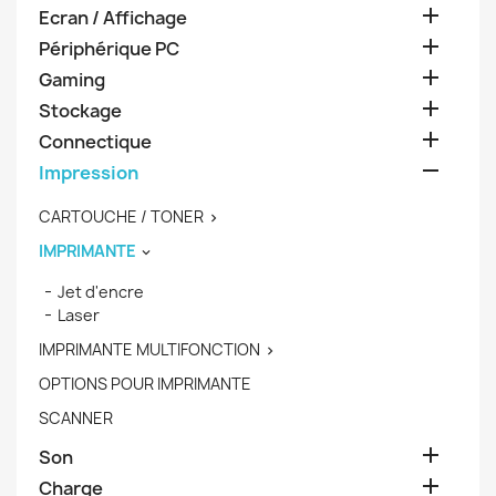

Ecran / Affichage

Périphérique PC

Gaming

Stockage

Connectique

Impression
CARTOUCHE / TONER

IMPRIMANTE

Jet d'encre
Laser
IMPRIMANTE MULTIFONCTION

OPTIONS POUR IMPRIMANTE
SCANNER

Son

Charge