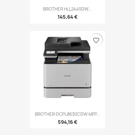
BROTHER HLL2445DW...
145,64 €
favorite_border
BROTHER DCPL8630CDW MFP...
594,16 €