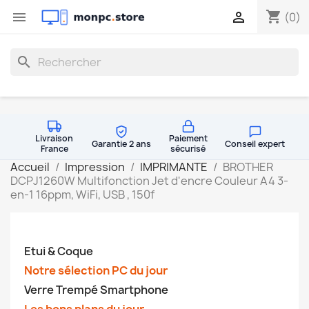
shopping_cart


(0)
search
Livraison
Paiement
Garantie 2 ans
Conseil expert
France
sécurisé
Accueil
Impression
IMPRIMANTE
BROTHER
DCPJ1260W Multifonction Jet d'encre Couleur A4 3-
en-1 16ppm, WiFi, USB , 150f
Etui & Coque
Notre sélection PC du jour
Verre Trempé Smartphone