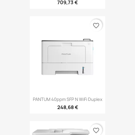
709,73 €
favorite_border
PANTUM 40ppm SFP N WiFi Duplex
248,68 €
favorite_border