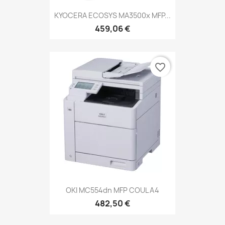
KYOCERA ECOSYS MA3500x MFP...
459,06 €
favorite_border
OKI MC554dn MFP COUL A4
482,50 €