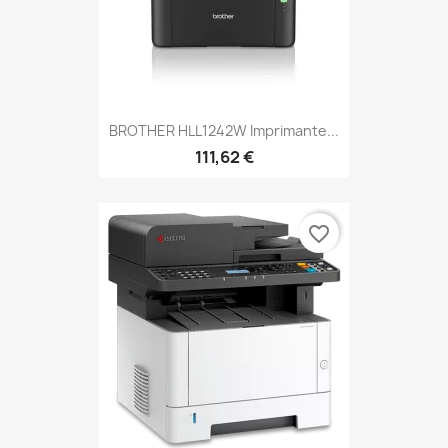
BROTHER HLL1242W Imprimante...
111,62 €
favorite_border