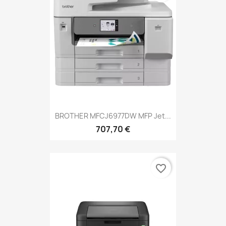
BROTHER MFCJ6977DW MFP Jet...
707,70 €
favorite_border