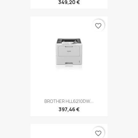
349,20 €
favorite_border
BROTHER HLL6210DW...
397,46 €
favorite_border