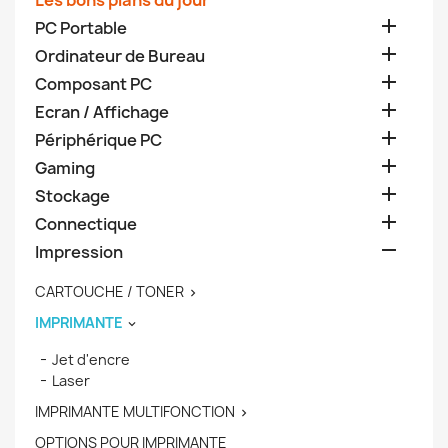
Les bons plans du jour

PC Portable

Ordinateur de Bureau

Composant PC

Ecran / Affichage

Périphérique PC

Gaming

Stockage

Connectique

Impression
CARTOUCHE / TONER

IMPRIMANTE

Jet d'encre
Laser
IMPRIMANTE MULTIFONCTION

OPTIONS POUR IMPRIMANTE