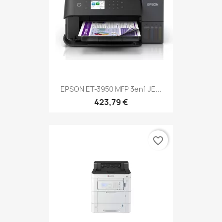
EPSON ET-3950 MFP 3en1 JE...
423,79 €
favorite_border