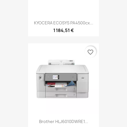
KYOCERA ECOSYS PA4500cx...
1 184,51 €
favorite_border
Brother HLJ6010DWRE1...