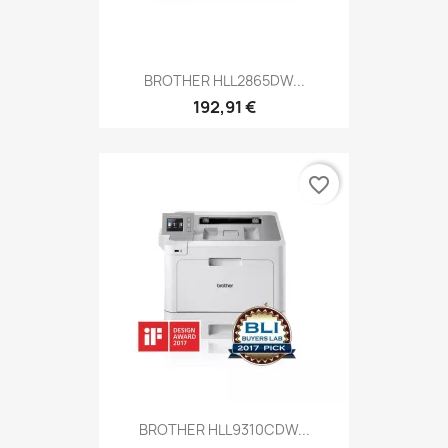
BROTHER HLL2865DW...
192,91 €
favorite_border
BROTHER HLL9310CDW...