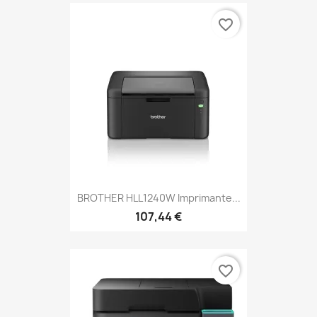
favorite_border
BROTHER HLL1240W Imprimante...
107,44 €
favorite_border