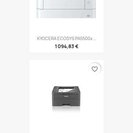
KYOCERA ECOSYS PA5500x...
1 094,83 €
favorite_border