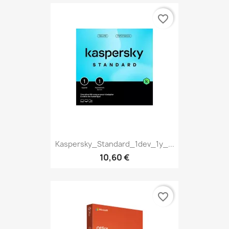
favorite_border
Kaspersky_Standard_1dev_1y_...
10,60 €
favorite_border