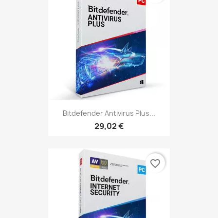
Bitdefender Antivirus Plus...
29,02 €
favorite_border