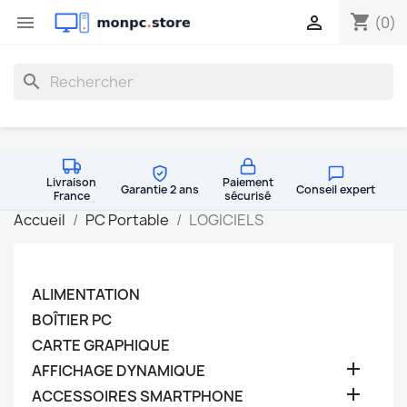
shopping_cart


(0)
search
Livraison
Paiement
Garantie 2 ans
Conseil expert
France
sécurisé
Accueil
PC Portable
LOGICIELS
ALIMENTATION
BOÎTIER PC
CARTE GRAPHIQUE

AFFICHAGE DYNAMIQUE

ACCESSOIRES SMARTPHONE