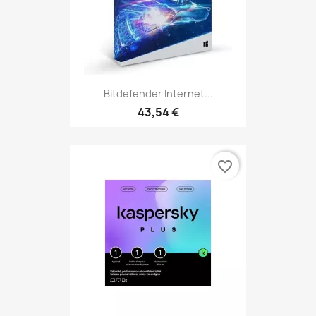
Bitdefender Internet...
43,54 €
favorite_border