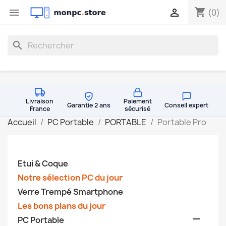
shopping_cart


(0)
search
Livraison
Paiement
Garantie 2 ans
Conseil expert
France
sécurisé
Accueil
PC Portable
PORTABLE
Portable Pro
Etui & Coque
Notre sélection PC du jour
Verre Trempé Smartphone
Les bons plans du jour

PC Portable