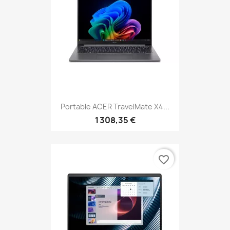
Portable ACER TravelMate X4...
1 308,35 €
favorite_border