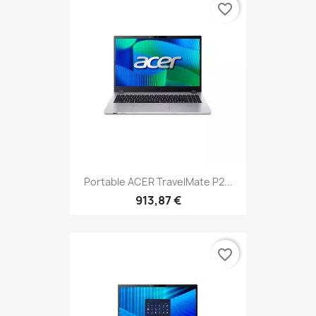
favorite_border
Portable ACER TravelMate P2...
913,87 €
favorite_border