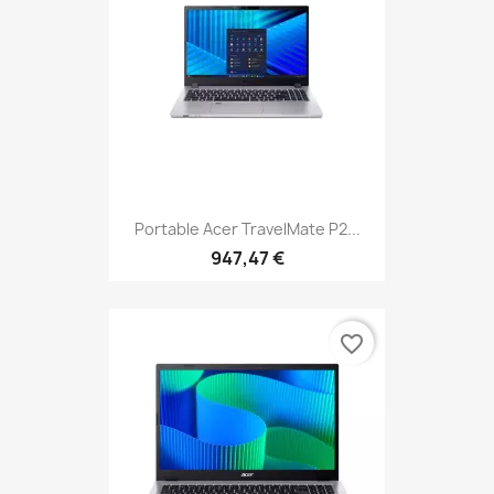
Portable Acer TravelMate P2...
947,47 €
favorite_border