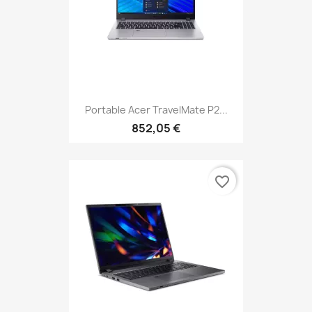
Portable Acer TravelMate P2...
852,05 €
favorite_border