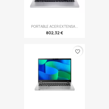
PORTABLE ACER EXTENSA...
802,32 €
favorite_border