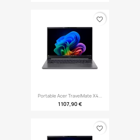
favorite_border
Portable Acer TravelMate X4...
1 107,90 €
favorite_border