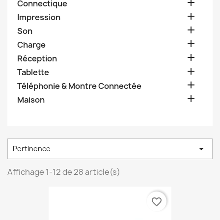

Connectique

Impression

Son

Charge

Réception

Tablette

Téléphonie & Montre Connectée

Maison

Pertinence
Affichage 1-12 de 28 article(s)
favorite_border