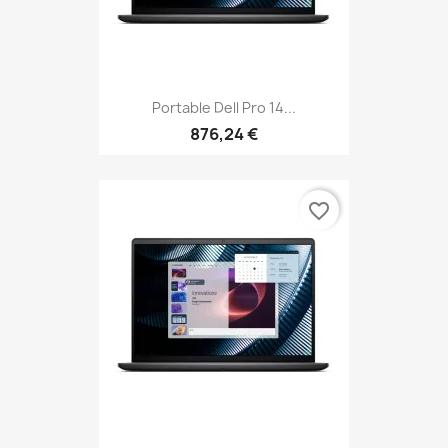
Portable Dell Pro 14...
876,24 €
favorite_border