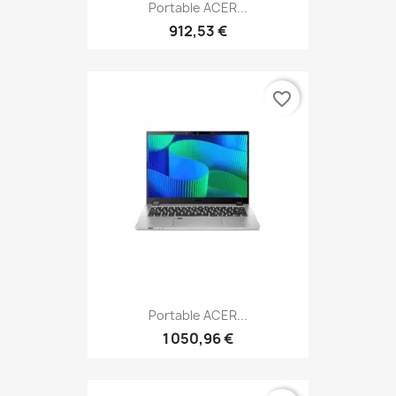
Portable ACER...
912,53 €
favorite_border
Portable ACER...
1 050,96 €