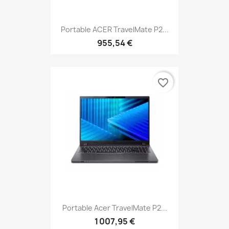
Portable ACER TravelMate P2...
955,54 €
favorite_border
Portable Acer TravelMate P2...
1 007,95 €