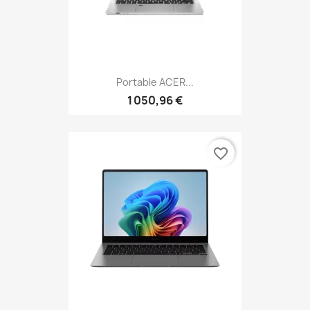
Portable ACER...
1 050,96 €
favorite_border