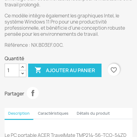
travail prolongé.
Ce modèle intègre également les graphiques Intel, le
système Windows 11 Pro pour une productivité
professionnelle, et bénéficie d’une conception robuste
pensée pour les environnements de travail.
Référence : NX.BD3EF.00C.
Quantité

favorite_border
AJOUTER AU PANIER
Partager
Description
Caractéristiques
Détails du produit
Le PC portable ACER TravelMate TMP214-56-TCO-54ZD