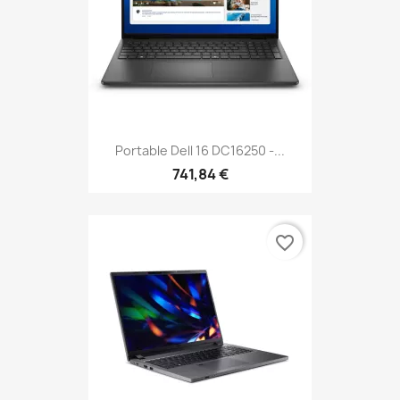
Portable Dell 16 DC16250 -...
741,84 €
favorite_border