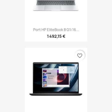
Port HP EliteBook 8 G1i 16...
1 492,15 €
favorite_border