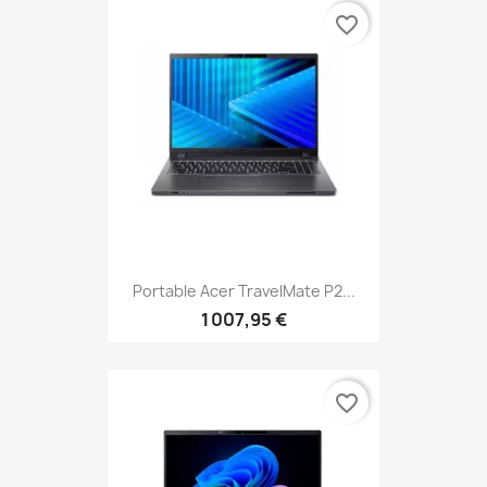
favorite_border
Portable Acer TravelMate P2...
1 007,95 €
favorite_border