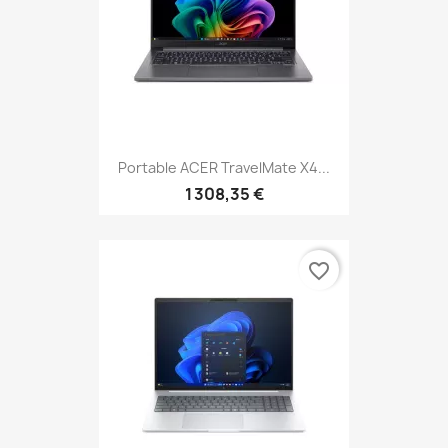
Portable ACER TravelMate X4...
1 308,35 €
favorite_border