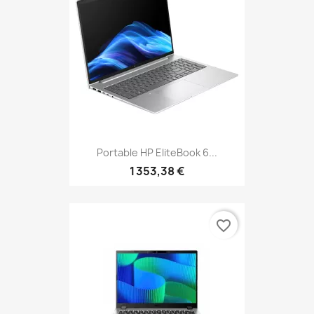
Portable HP EliteBook 6...
1 353,38 €
favorite_border