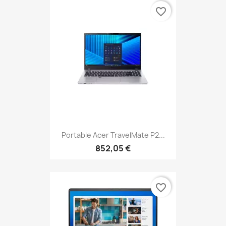
favorite_border
Portable Acer TravelMate P2...
852,05 €
favorite_border