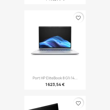
favorite_border
Port HP EliteBook 8 G1i 14...
1 623,54 €
favorite_border