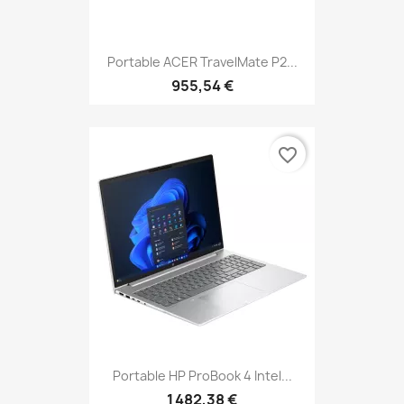
Portable ACER TravelMate P2...
955,54 €
favorite_border
Portable HP ProBook 4 Intel...
1 482,38 €