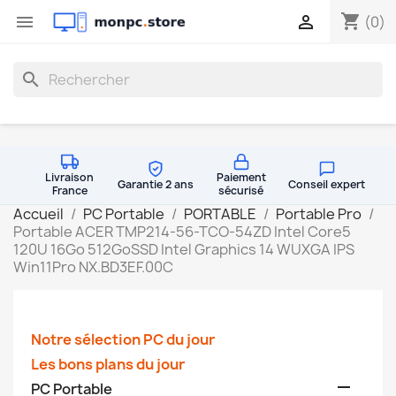
shopping_cart


(0)
search
Livraison
Paiement
Garantie 2 ans
Conseil expert
France
sécurisé
Accueil
PC Portable
PORTABLE
Portable Pro
Portable ACER TMP214-56-TCO-54ZD Intel Core5
120U 16Go 512GoSSD Intel Graphics 14 WUXGA IPS
Win11Pro NX.BD3EF.00C
Notre sélection PC du jour
Les bons plans du jour

PC Portable