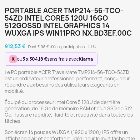
PORTABLE ACER TMP214-56-TCO-
54ZD INTEL CORE5 120U 16GO
512GOSSD INTEL GRAPHICS 14
WUXGA IPS WIN11PRO NX.BD3EF.00C
912,53 €
TTC
Dont 3,98 € d'éco-participation
K
ou
3 x 304,18 €
sans frais avec
Klarna
Le PC portable ACER TravelMate TMP214-56-TCO-54ZD
est un ordinateur professionnel performant, conçu pour
répondre aux besoins des utilisateurs exigeants en
mobilité.
Équipé du processeur Intel Core 5 120U de dernière
génération, de 16 Go de mémoire RAM et d’un SSD de 512
Go, il assure rapidité, fluidité et réactivité dans toutes les
tâches.
Son écran 14 pouces WUXGA (1920 x 1200) IPS offre un
affichage clair et confortable, idéal pour le multitâche et le