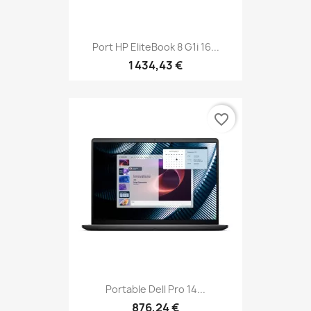
Port HP EliteBook 8 G1i 16...
1 434,43 €
favorite_border
Portable Dell Pro 14...
876,24 €