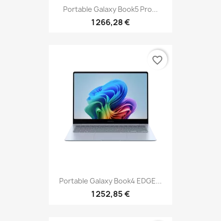
Portable Galaxy Book5 Pro...
1 266,28 €
favorite_border
Portable Galaxy Book4 EDGE...
1 252,85 €