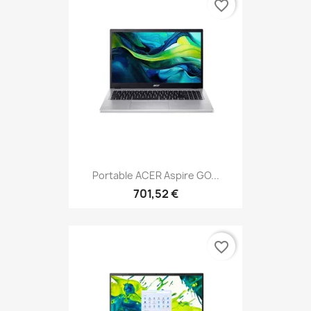
favorite_border
Portable ACER Aspire GO...
701,52 €
favorite_border