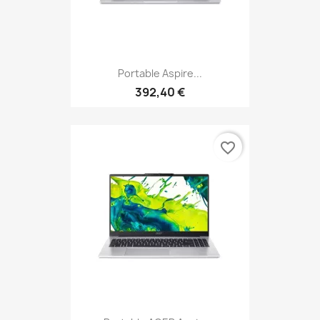
Portable Aspire...
392,40 €
favorite_border