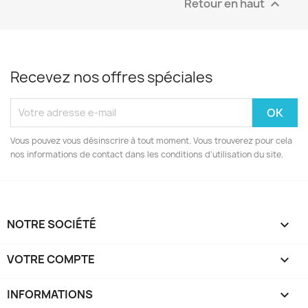
Retour en haut

Recevez nos offres spéciales
Vous pouvez vous désinscrire à tout moment. Vous trouverez pour cela
nos informations de contact dans les conditions d'utilisation du site.
NOTRE SOCIÉTÉ

VOTRE COMPTE

INFORMATIONS
keyboard_arrow_down