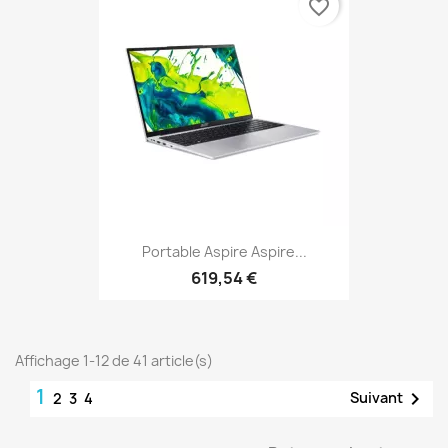
favorite_border
Portable Aspire Aspire...
619,54 €
Affichage 1-12 de 41 article(s)
1

Suivant
2
3
4