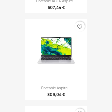
Portable ACER Aspire...
607,44 €
favorite_border
Portable Aspire...
809,04 €