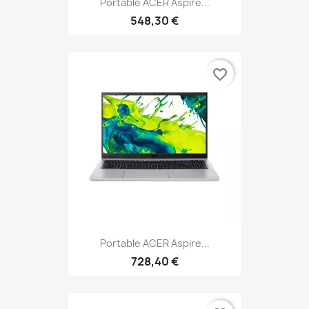
Portable ACER Aspire...
548,30 €
favorite_border
Portable ACER Aspire...
728,40 €