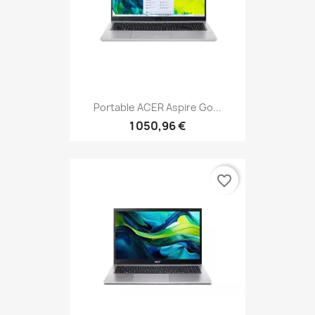
Portable ACER Aspire Go...
1 050,96 €
favorite_border