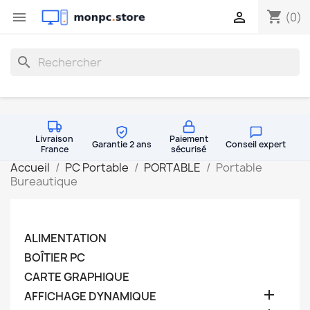
shopping_cart


(0)
search
Livraison
Paiement
Garantie 2 ans
Conseil expert
France
sécurisé
Accueil
PC Portable
PORTABLE
Portable
Bureautique
ALIMENTATION
BOÎTIER PC
CARTE GRAPHIQUE

AFFICHAGE DYNAMIQUE