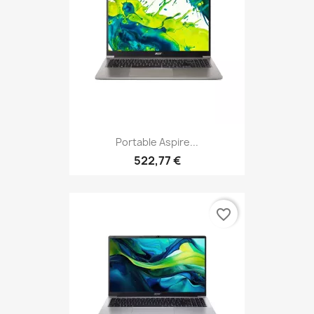
Portable Aspire...
522,77 €
favorite_border