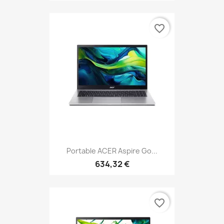
favorite_border
Portable ACER Aspire Go...
634,32 €
favorite_border