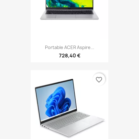
Portable ACER Aspire...
728,40 €
favorite_border