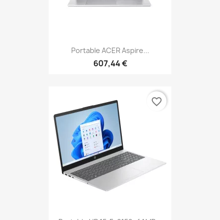
Portable ACER Aspire...
607,44 €
favorite_border