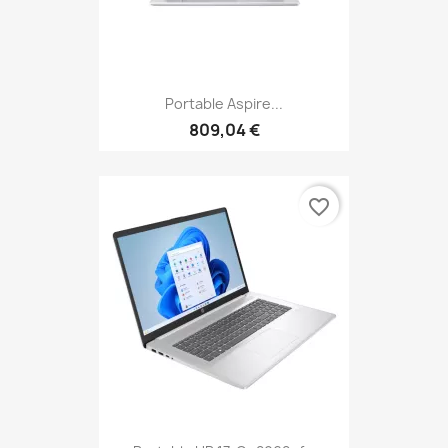
Portable Aspire...
809,04 €
favorite_border