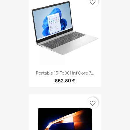
favorite_border
Portable 15-Fd0011nf Core 7...
862,80 €
favorite_border