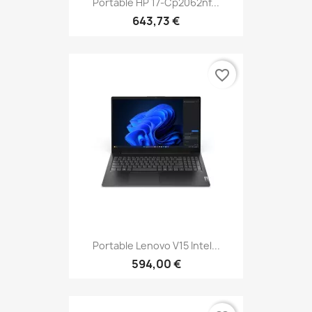
Portable HP 17-Cp2062nf...
643,73 €
favorite_border
Portable Lenovo V15 Intel...
594,00 €