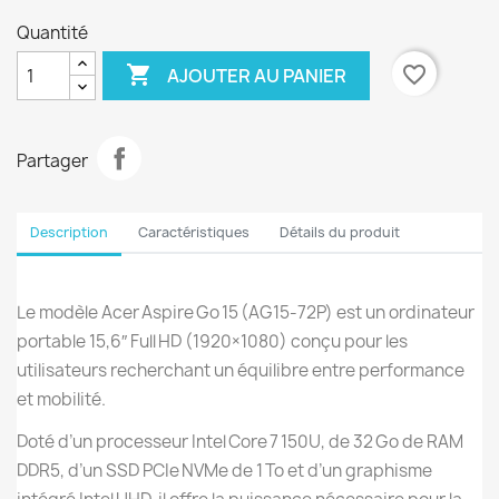
Quantité

favorite_border
AJOUTER AU PANIER
Partager
Description
Caractéristiques
Détails du produit
Le modèle Acer Aspire Go 15 (AG15‑72P) est un ordinateur
portable 15,6″ Full HD (1920×1080) conçu pour les
utilisateurs recherchant un équilibre entre performance
et mobilité.
Doté d’un processeur Intel Core 7 150U, de 32 Go de RAM
DDR5, d’un SSD PCIe NVMe de 1 To et d’un graphisme