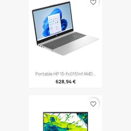
favorite_border
Portable HP 15-Fc0151nf AMD...
628,94 €
favorite_border