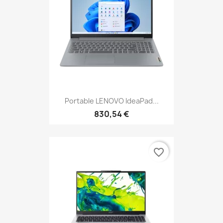
Portable LENOVO IdeaPad...
830,54 €
favorite_border