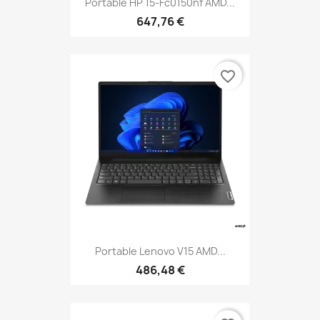
Portable HP 15-Fc0150nf AMD...
647,76 €
favorite_border
Portable Lenovo V15 AMD...
486,48 €