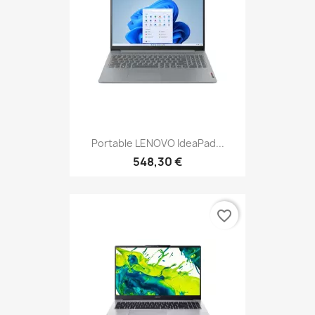
Portable LENOVO IdeaPad...
548,30 €
favorite_border