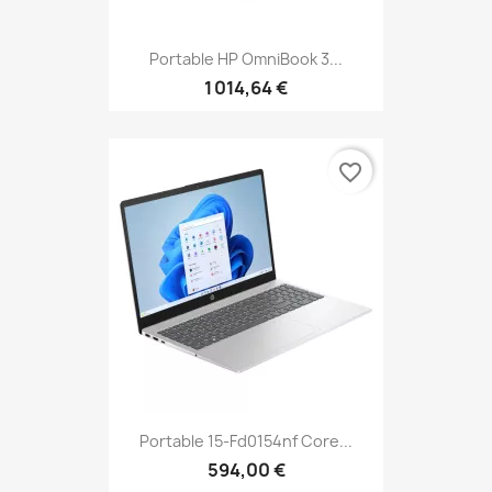
Portable HP OmniBook 3...
1 014,64 €
favorite_border
Portable 15-Fd0154nf Core...
594,00 €