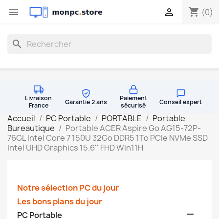
shopping_cart


(0)
search
Livraison
Paiement
Garantie 2 ans
Conseil expert
France
sécurisé
Accueil
PC Portable
PORTABLE
Portable
Bureautique
Portable ACER Aspire Go AG15-72P-
76GL Intel Core 7 150U 32Go DDR5 1To PCIe NVMe SSD
Intel UHD Graphics 15.6'' FHD Win11H
Notre sélection PC du jour
Les bons plans du jour

PC Portable