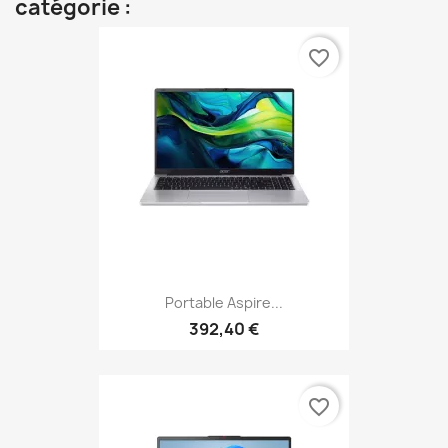
catégorie :
favorite_border
Portable Aspire...
392,40 €
favorite_border