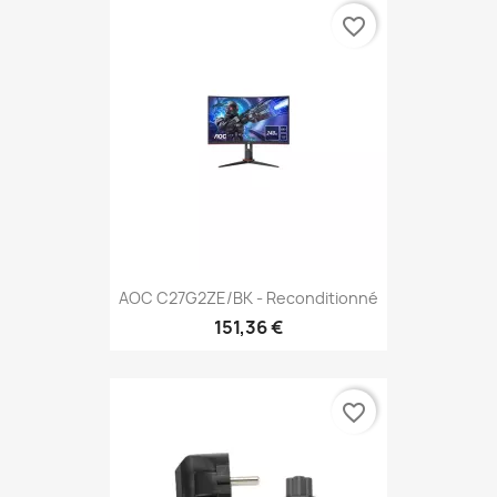
favorite_border
AOC C27G2ZE/BK - Reconditionné
151,36 €
favorite_border