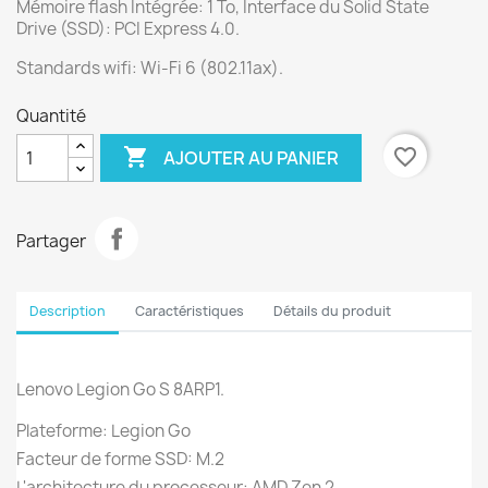
Mémoire flash Intégrée: 1 To, Interface du Solid State
Drive (SSD): PCI Express 4.0.
Standards wifi: Wi-Fi 6 (802.11ax).
Quantité

favorite_border
AJOUTER AU PANIER
Partager
Description
Caractéristiques
Détails du produit
Lenovo Legion Go S 8ARP1.
Plateforme: Legion Go
Facteur de forme SSD: M.2
L'architecture du processeur: AMD Zen 2.