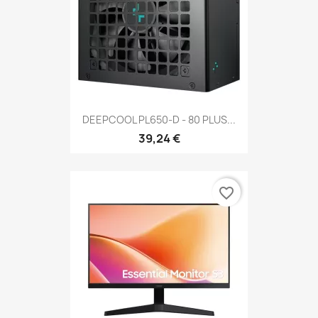
DEEPCOOL PL650-D - 80 PLUS...
39,24 €
favorite_border