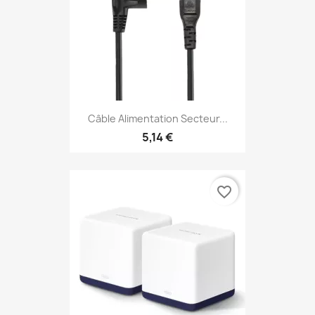
Câble Alimentation Secteur...
5,14 €
favorite_border