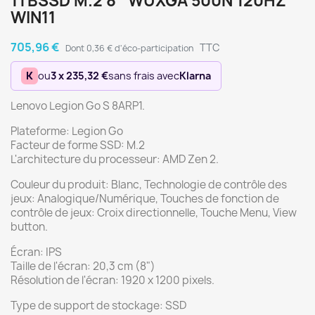
1TBSSD M.2 8'' WUXGA 500N 120HZ
WIN11
705,96 €
TTC
Dont 0,36 € d'éco-participation
K
ou
3 x 235,32 €
sans frais avec
Klarna
Lenovo Legion Go S 8ARP1.
Plateforme: Legion Go
Facteur de forme SSD: M.2
L'architecture du processeur: AMD Zen 2.
Couleur du produit: Blanc, Technologie de contrôle des
jeux: Analogique/Numérique, Touches de fonction de
contrôle de jeux: Croix directionnelle, Touche Menu, View
button.
Écran: IPS
Taille de l'écran: 20,3 cm (8")
Résolution de l'écran: 1920 x 1200 pixels.
Type de support de stockage: SSD