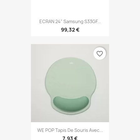
ECRAN 24" Samsung S33GF...
99,32 €
favorite_border
WE POP Tapis De Souris Avec...
7,93 €