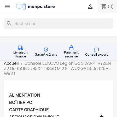
shopping_cart


(0)
search
Livraison
Paiement
Garantie 2 ans
Conseil expert
France
sécurisé
Accueil
Console LENOVO Legion Go S 8ARP1 RYZEN
Z2 Go 16GBDDR5X 1TBSSD M.2 8'' WUXGA 500n 120Hz
Win11
ALIMENTATION
BOÎTIER PC
CARTE GRAPHIQUE
