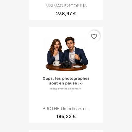
MSI MAG 321CQF E18
238,97 €
favorite_border
BROTHER Imprimante...
186,22 €