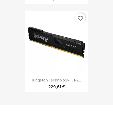
favorite_border
Kingston Technology FURY...
229,61 €