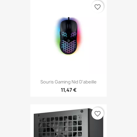
favorite_border
Souris Gaming Nid D'abeille
11,47 €
favorite_border