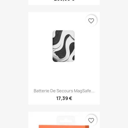
favorite_border
Batterie De Secours MagSafe...
17,39 €
favorite_border