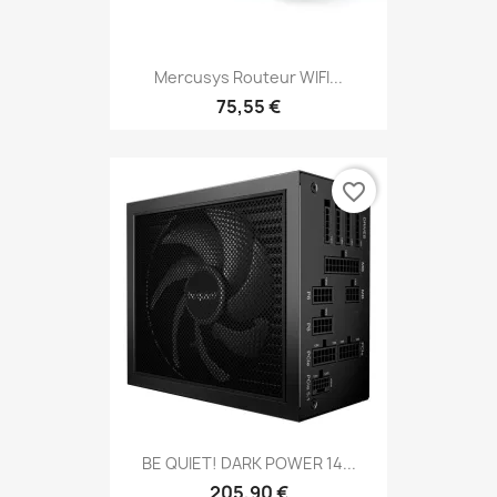
Mercusys Routeur WIFI...
75,55 €
favorite_border
BE QUIET! DARK POWER 14...
205,90 €