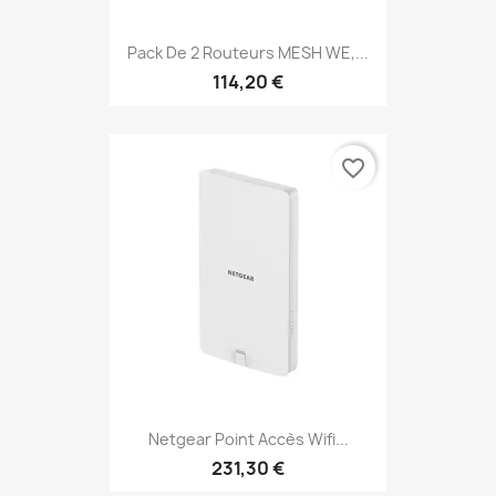
Pack De 2 Routeurs MESH WE,...
114,20 €
favorite_border
Netgear Point Accès Wifi...
231,30 €