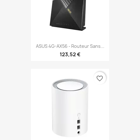
ASUS 4G-AX56 - Routeur Sans...
123,52 €
favorite_border