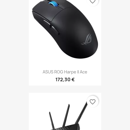
favorite_border
ASUS ROG Harpe II Ace
172,30 €
favorite_border