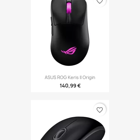
favorite_border
ASUS ROG Keris II Origin
140,99 €
favorite_border