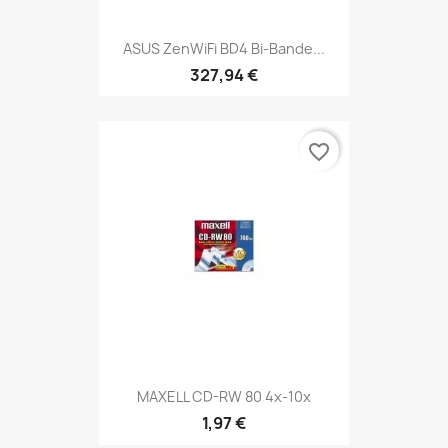
ASUS ZenWiFi BD4 Bi-Bande...
327,94 €
favorite_border
MAXELL CD-RW 80 4x-10x
1,97 €