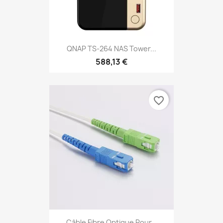
QNAP TS-264 NAS Tower...
588,13 €
favorite_border
Câble Fibre Optique Pour...