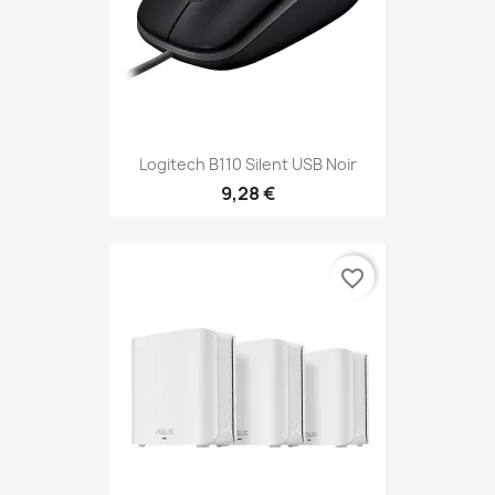
Logitech B110 Silent USB Noir
9,28 €
favorite_border