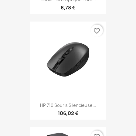
8,78 €
favorite_border
HP 710 Souris Silencieuse...
106,02 €