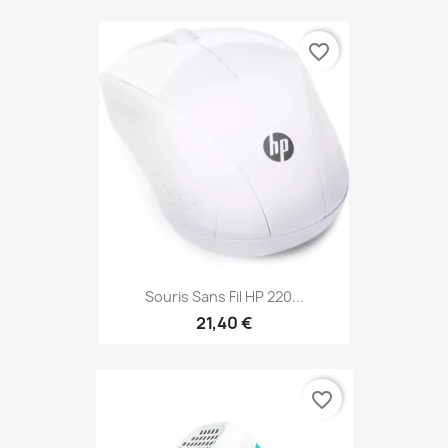
favorite_border
Souris Sans Fil HP 220...
21,40 €
favorite_border