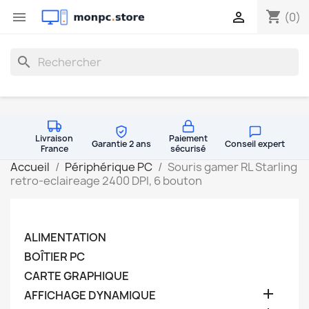
shopping_cart


(0)
search
Livraison
Paiement
Garantie 2 ans
Conseil expert
France
sécurisé
Accueil
Périphérique PC
Souris gamer RL Starling
retro-eclaireage 2400 DPI, 6 bouton
ALIMENTATION
BOÎTIER PC
CARTE GRAPHIQUE

AFFICHAGE DYNAMIQUE