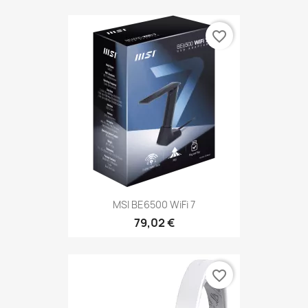
favorite_border
MSI BE6500 WiFi 7
79,02 €
favorite_border