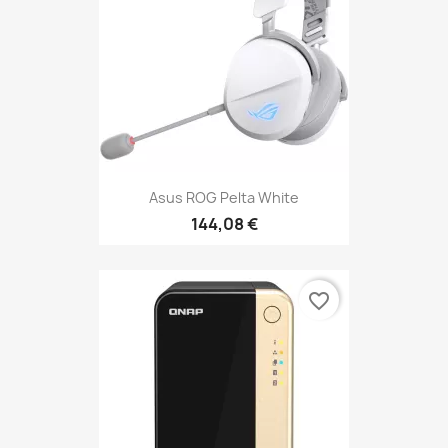
Asus ROG Pelta White
144,08 €
favorite_border