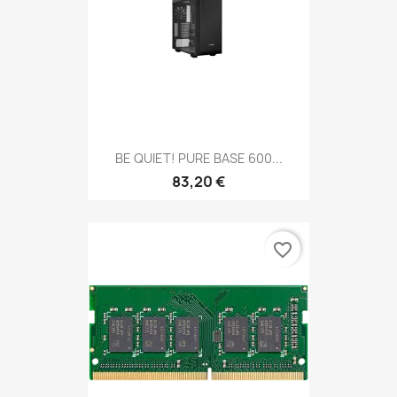
BE QUIET! PURE BASE 600...
83,20 €
favorite_border