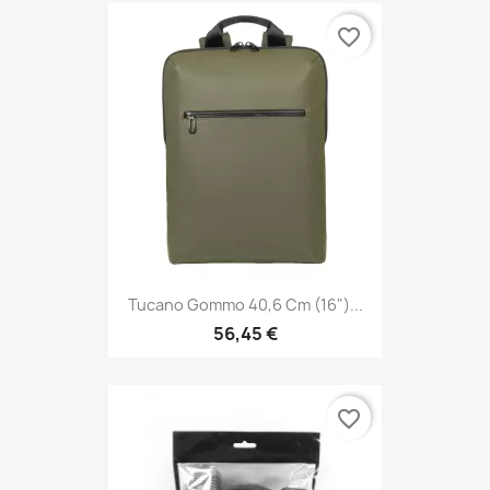
favorite_border
Tucano Gommo 40,6 Cm (16")...
56,45 €
favorite_border