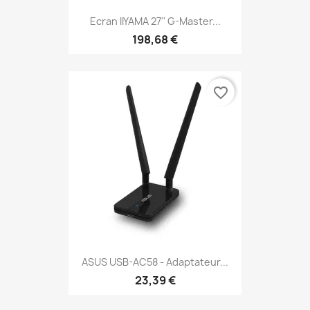
Ecran IIYAMA 27'' G-Master...
198,68 €
favorite_border
ASUS USB-AC58 - Adaptateur...
23,39 €