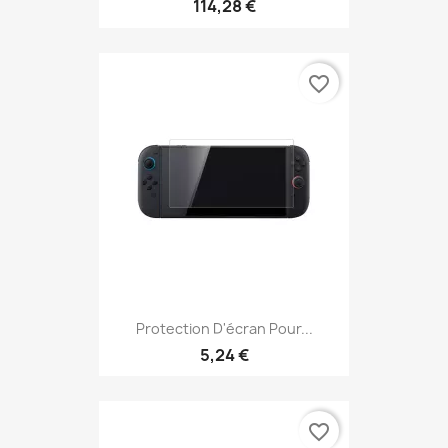
114,28 €
favorite_border
Protection D'écran Pour...
5,24 €
favorite_border