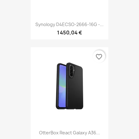
Synology D4ECSO-2666-16G -...
1 450,04 €
favorite_border
OtterBox React Galaxy A36...