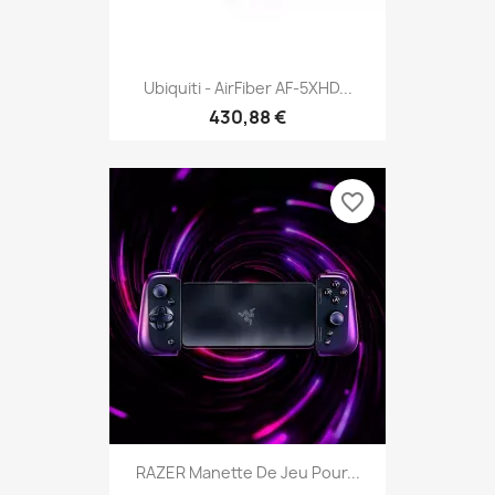
Ubiquiti - AirFiber AF-5XHD...
430,88 €
favorite_border
RAZER Manette De Jeu Pour...