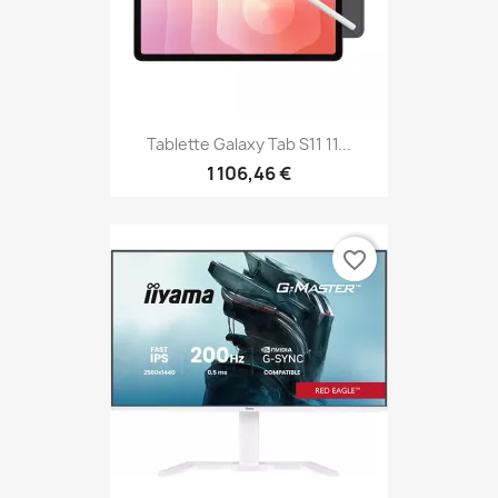
Tablette Galaxy Tab S11 11...
1 106,46 €
favorite_border