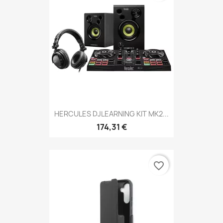
HERCULES DJLEARNING KIT MK2...
174,31 €
favorite_border