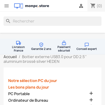
shopping_cart


(0)
search
Livraison
Paiement
Garantie 2 ans
Conseil expert
France
sécurisé
Accueil
Boitier externe USB3.0 pour DD 2.5''
aluminium brossé silver HEDEN
Notre sélection PC du jour
Les bons plans du jour

PC Portable

Ordinateur de Bureau