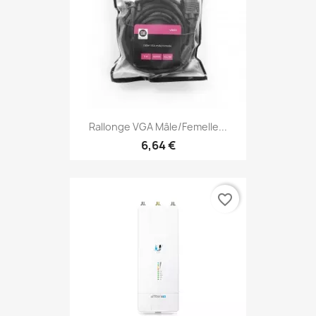
Rallonge VGA Mâle/femelle...
6,64 €
favorite_border