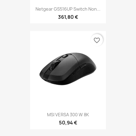
Netgear GS516UP Switch Non...
361,80 €
favorite_border
MSI VERSA 300 W 8K
50,94 €