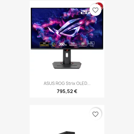
favorite_border
ASUS ROG Strix OLED...
795,52 €
favorite_border