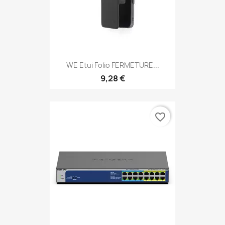
WE Etui Folio FERMETURE...
9,28 €
favorite_border