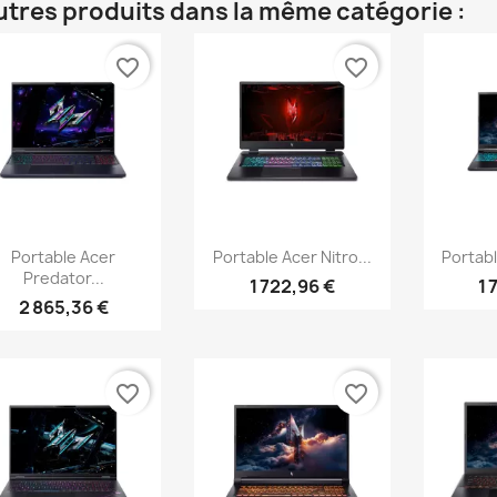
utres produits dans la même catégorie :
favorite_border
favorite_border
Aperçu rapide
Aperçu rapide
Ap



Portable Acer
Portable Acer Nitro...
Portabl
Predator...
1 722,96 €
1 
2 865,36 €
favorite_border
favorite_border