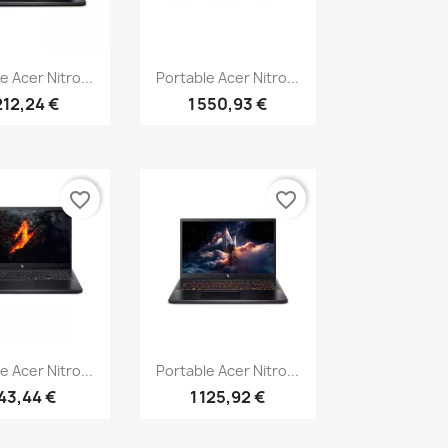
erçu rapide
Aperçu rapide

e Acer Nitro...
Portable Acer Nitro...
212,24 €
1 550,93 €
favorite_border
favorite_border
erçu rapide
Aperçu rapide

e Acer Nitro...
Portable Acer Nitro...
43,44 €
1 125,92 €