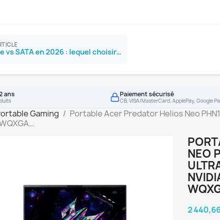
RTICLE
SSD NVMe vs SATA en 2026 : lequel choisir ?
2 ans
Paiement sécurisé
duits
CB, VISA/MasterCard, ApplePay, Google Pa
Portable Gaming
Portable Acer Predator Helios Neo PHN1
6" WQXGA…
PORT
NEO P
ULTRA
NVIDI
WQX
2 440,6