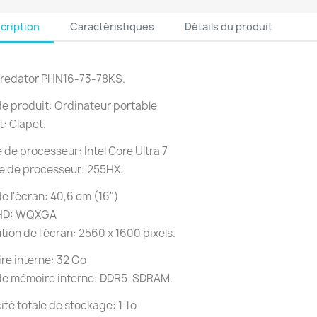
cription
Caractéristiques
Détails du produit
Predator PHN16-73-78KS.
e produit: Ordinateur portable
: Clapet.
e de processeur: Intel Core Ultra 7
e de processeur: 255HX.
 de l'écran: 40,6 cm (16")
HD: WQXGA
tion de l'écran: 2560 x 1600 pixels.
e interne: 32 Go
de mémoire interne: DDR5-SDRAM.
té totale de stockage: 1 To