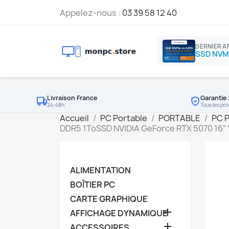
Appelez-nous :
03 39 58 12 40
DERNIER A
Livraison France
Garantie 
24-48h
Tous les pro
Accueil
PC Portable
PORTABLE
PC 
DDR5 1ToSSD NVIDIA GeForce RTX 5070 1
ALIMENTATION
BOÎTIER PC
CARTE GRAPHIQUE

AFFICHAGE DYNAMIQUE

ACCESSOIRES