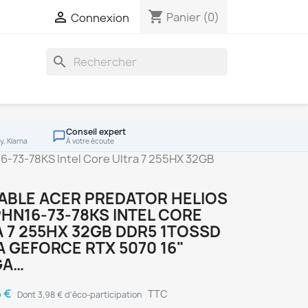
shopping_cart

Panier
(0)
Connexion
search
Conseil expert
y, Klarna
À votre écoute
6-73-78KS Intel Core Ultra 7 255HX 32GB
ABLE ACER PREDATOR HELIOS
HN16-73-78KS INTEL CORE
 7 255HX 32GB DDR5 1TOSSD
A GEFORCE RTX 5070 16"
GA…
6 €
TTC
Dont 3,98 € d'éco-participation