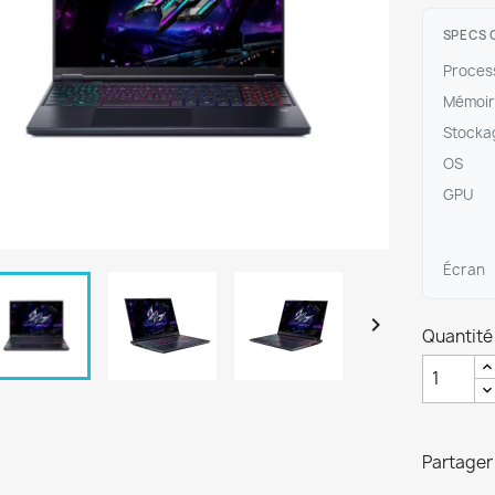
SPECS 
Proces
Mémoir
Stocka
OS
GPU
Écran

Quantité
Partager