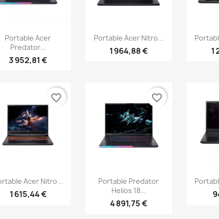
Aperçu rapide
Aperçu rapide
Ap



Portable Acer
Portable Acer Nitro...
Portabl
Predator...
1 964,88 €
1 
3 952,81 €
favorite_border
favorite_border
Aperçu rapide
Aperçu rapide
Ap



rtable Acer Nitro...
Portable Predator
Portabl
Helios 18...
1 615,44 €
9
4 891,75 €