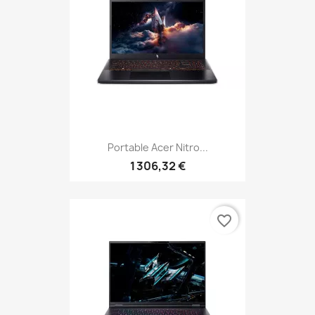
Portable Acer Nitro...
1 306,32 €
favorite_border