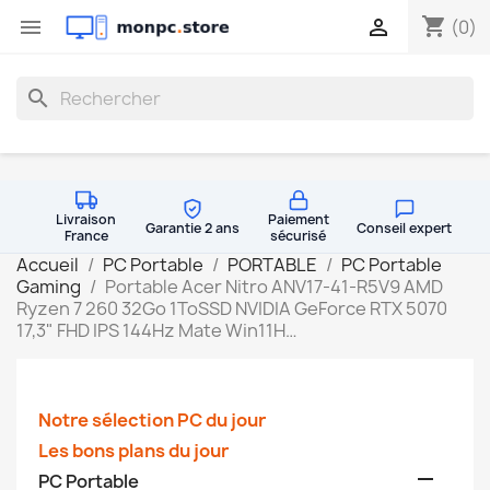
shopping_cart


(0)
search
Livraison
Paiement
Garantie 2 ans
Conseil expert
France
sécurisé
Accueil
PC Portable
PORTABLE
PC Portable
Gaming
Portable Acer Nitro ANV17-41-R5V9 AMD
Ryzen 7 260 32Go 1ToSSD NVIDIA GeForce RTX 5070
17,3" FHD IPS 144Hz Mate Win11H…
Notre sélection PC du jour
Les bons plans du jour

PC Portable