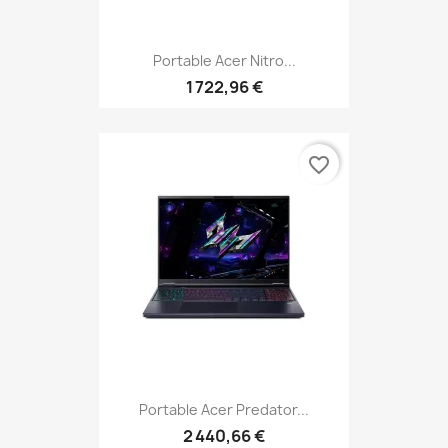
Portable Acer Nitro...
1 722,96 €
favorite_border
Portable Acer Predator...
2 440,66 €