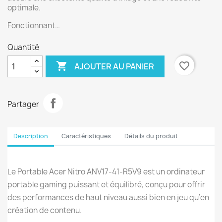
optimale.
Fonctionnant…
Quantité

favorite_border
AJOUTER AU PANIER
Partager
Description
Caractéristiques
Détails du produit
Le Portable Acer Nitro ANV17-41-R5V9 est un ordinateur
portable gaming puissant et équilibré, conçu pour offrir
des performances de haut niveau aussi bien en jeu qu’en
création de contenu.