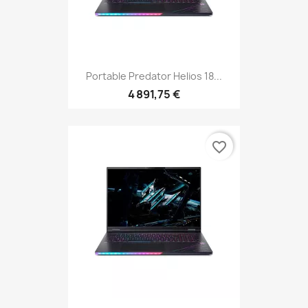
Portable Predator Helios 18...
4 891,75 €
favorite_border