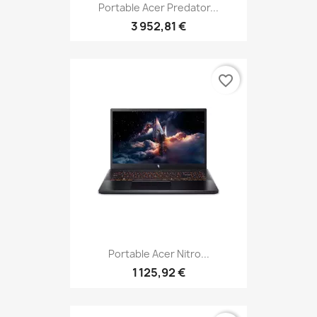
Portable Acer Predator...
3 952,81 €
favorite_border
Portable Acer Nitro...
1 125,92 €