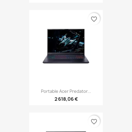
favorite_border
Portable Acer Predator...
2 618,06 €
favorite_border