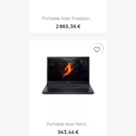
Portable Acer Predator...
2 865,36 €
favorite_border
Portable Acer Nitro...
943,44 €