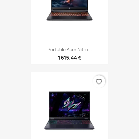
Portable Acer Nitro...
1 615,44 €
favorite_border