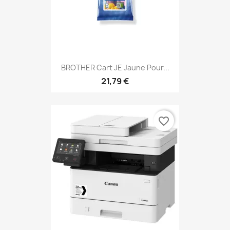
BROTHER Cart JE Jaune Pour...
21,79 €
favorite_border