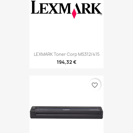
LEXMARK Toner Corp MS312/415
194,32 €
favorite_border