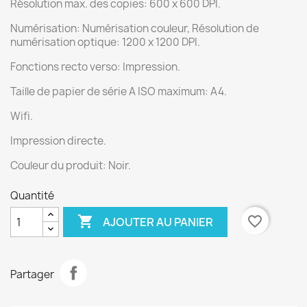
Résolution max. des copies: 600 x 600 DPI.
Numérisation: Numérisation couleur, Résolution de
numérisation optique: 1200 x 1200 DPI.
Fonctions recto verso: Impression.
Taille de papier de série A ISO maximum: A4.
Wifi.
Impression directe.
Couleur du produit: Noir.
Quantité

favorite_border
AJOUTER AU PANIER
Partager