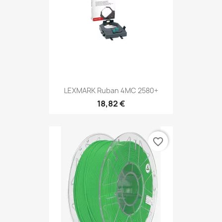
LEXMARK Ruban 4MC 2580+
18,82 €
favorite_border