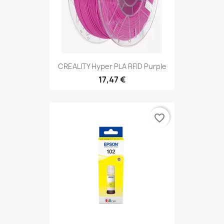
CREALITY Hyper PLA RFID Purple
17,47 €
favorite_border