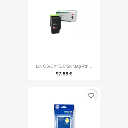
Lxk CS/CX45/6/2x Mag Rtn...
97,86 €
favorite_border