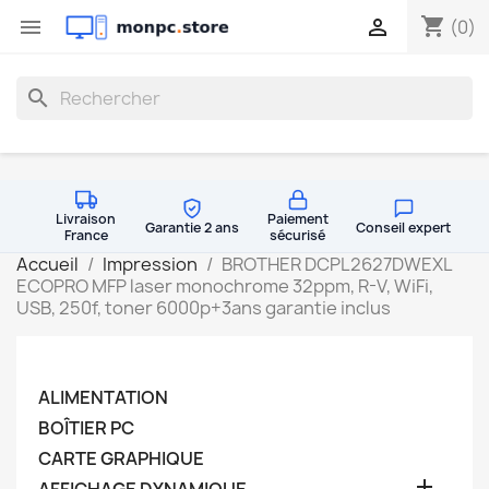
shopping_cart


(0)
search
Livraison
Paiement
Garantie 2 ans
Conseil expert
France
sécurisé
Accueil
Impression
BROTHER DCPL2627DWEXL
ECOPRO MFP laser monochrome 32ppm, R-V, WiFi,
USB, 250f, toner 6000p+3ans garantie inclus
ALIMENTATION
BOÎTIER PC
CARTE GRAPHIQUE
