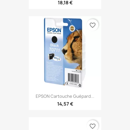
18,18 €
favorite_border
EPSON Cartouche Guépard...
14,57 €
favorite_border