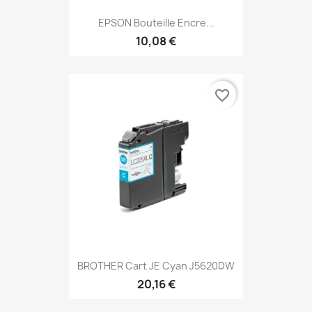
EPSON Bouteille Encre...
10,08 €
favorite_border
BROTHER Cart JE Cyan J5620DW
20,16 €