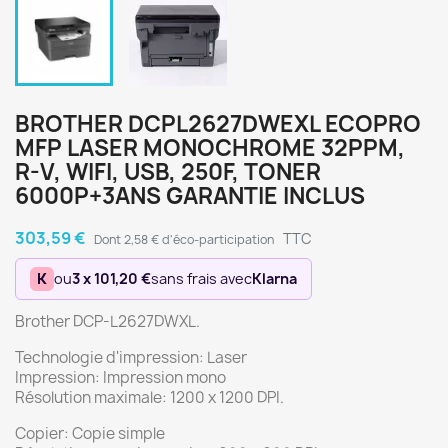
BROTHER DCPL2627DWEXL ECOPRO
MFP LASER MONOCHROME 32PPM,
R-V, WIFI, USB, 250F, TONER
6000P+3ANS GARANTIE INCLUS
303,59 €
TTC
Dont 2,58 € d'éco-participation
K
ou
3 x 101,20 €
sans frais avec
Klarna
Brother DCP-L2627DWXL.
Technologie d'impression: Laser
Impression: Impression mono
Résolution maximale: 1200 x 1200 DPI.
Copier: Copie simple