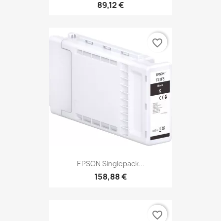
89,12 €
favorite_border
EPSON Singlepack...
158,88 €
favorite_border