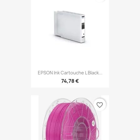
EPSON Ink Cartouche L Black...
74,78 €
favorite_border