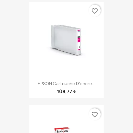
favorite_border
EPSON Cartouche D'encre...
108,77 €
favorite_border