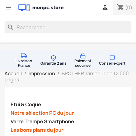
shopping_cart


(0)
search
Livraison
Paiement
Garantie 2 ans
Conseil expert
France
sécurisé
Accueil
Impression
BROTHER Tambour de 12 000
pages
Etui & Coque
Notre sélection PC du jour
Verre Trempé Smartphone
Les bons plans du jour