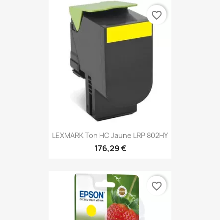
favorite_border
LEXMARK Ton HC Jaune LRP 802HY
176,29 €
favorite_border