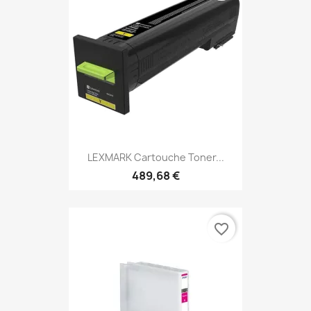
LEXMARK Cartouche Toner...
489,68 €
favorite_border