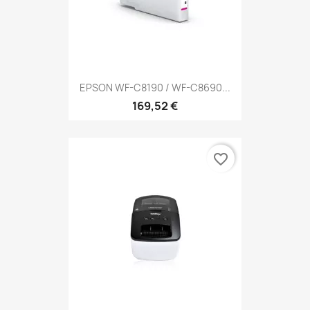
EPSON WF-C8190 / WF-C8690...
169,52 €
favorite_border