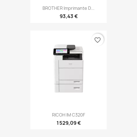
BROTHER Imprimante D...
93,43 €
favorite_border
RICOH IM C320F
1 529,09 €