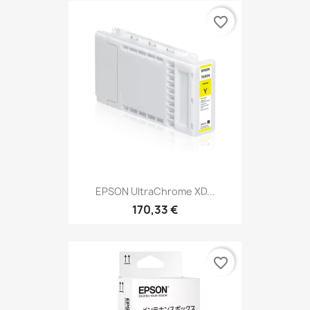
favorite_border
EPSON UltraChrome XD...
170,33 €
favorite_border