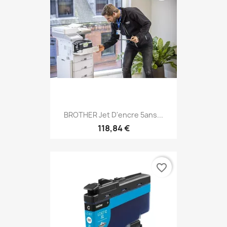
BROTHER Jet D'encre 5ans...
118,84 €
favorite_border