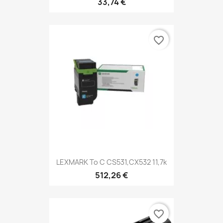
33,74 €
favorite_border
LEXMARK To C CS531,CX532 11,7k
512,26 €
favorite_border