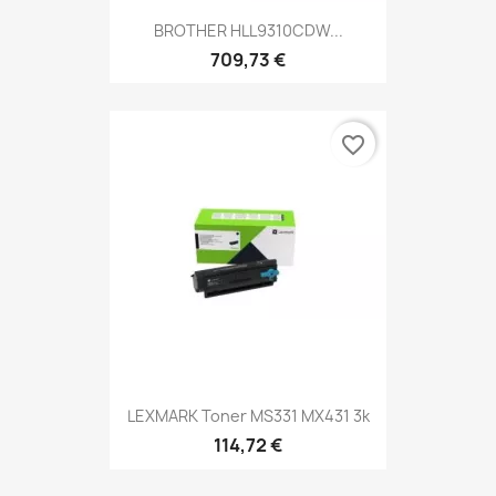
BROTHER HLL9310CDW...
709,73 €
favorite_border
LEXMARK Toner MS331 MX431 3k
114,72 €