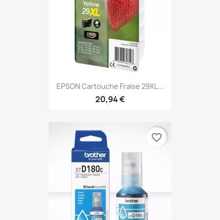
EPSON Cartouche Fraise 29XL...
20,94 €
favorite_border