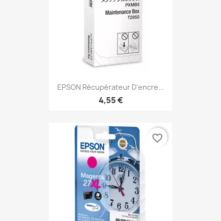
EPSON Récupérateur D'encre...
4,55 €
favorite_border