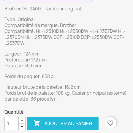
Brother DR-2400 - Tambour original.
Type: Original
Compatibilité de marque: Brother
Compatibilité: HL-L2310D HL-L2350DW HL-L2357DW HL-
L2370DN HL-L2375DW DCP-L2510D DCP-L2530DW DCP-
L2537DW.
Largeur: 124 mm
Profondeur: 172 mm
Hauteur: 353 mm.
Poids du paquet: 858 g.
Hauteur brute de la palette: 16,2 cm
Poids brut de la palette: 108 kg, Casier principal (externe)
par palette: 36 pièce(s).
Quantité

favorite_border
AJOUTER AU PANIER