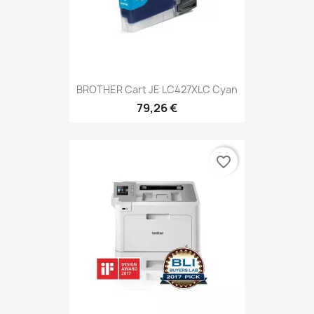
BROTHER Cart JE LC427XLC Cyan
79,26 €
favorite_border