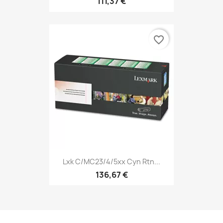
111,37 €
favorite_border
Lxk C/MC23/4/5xx Cyn Rtn...
136,67 €