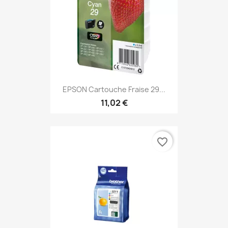
EPSON Cartouche Fraise 29...
11,02 €
favorite_border