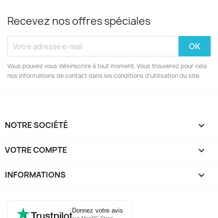
Recevez nos offres spéciales
Vous pouvez vous désinscrire à tout moment. Vous trouverez pour cela
nos informations de contact dans les conditions d'utilisation du site.
NOTRE SOCIÉTÉ

VOTRE COMPTE

INFORMATIONS
keyboard_arrow_down
Donnez votre avis