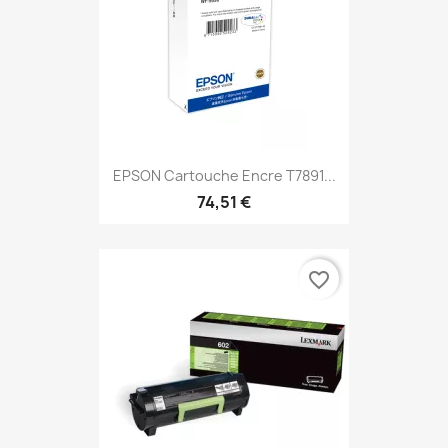
EPSON Cartouche Encre T7891...
74,51 €
favorite_border