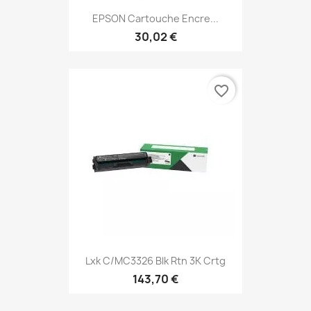
EPSON Cartouche Encre...
30,02 €
favorite_border
Lxk C/MC3326 Blk Rtn 3K Crtg
143,70 €