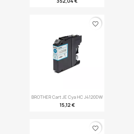
352,04 €
favorite_border
BROTHER Cart JE Cya HC J4120DW
15,12 €
favorite_border