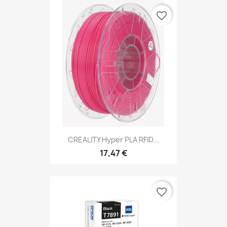
favorite_border
CREALITY Hyper PLA RFID...
17,47 €
favorite_border