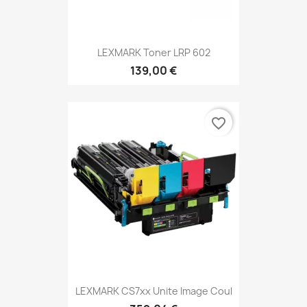
LEXMARK Toner LRP 602
139,00 €
favorite_border
LEXMARK CS7xx Unite Image Coul