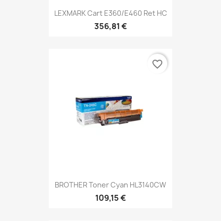
LEXMARK Cart E360/E460 Ret HC
356,81 €
favorite_border
BROTHER Toner Cyan HL3140CW
109,15 €