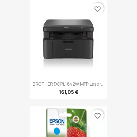
favorite_border
BROTHER DCPL1642W MFP Laser...
161,05 €
favorite_border