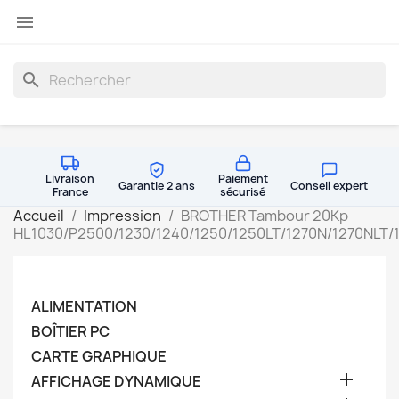

search
Livraison
Paiement
Garantie 2 ans
Conseil expert
France
sécurisé
Accueil
Impression
BROTHER Tambour 20Kp
HL1030/P2500/1230/1240/1250/1250LT/1270N/1270NLT/
ALIMENTATION
BOÎTIER PC
CARTE GRAPHIQUE

AFFICHAGE DYNAMIQUE