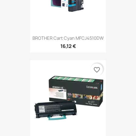
BROTHER Cart Cyan MFCJ4510DW
16,12 €
favorite_border