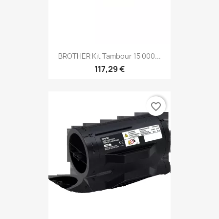
BROTHER Kit Tambour 15 000...
117,29 €
favorite_border