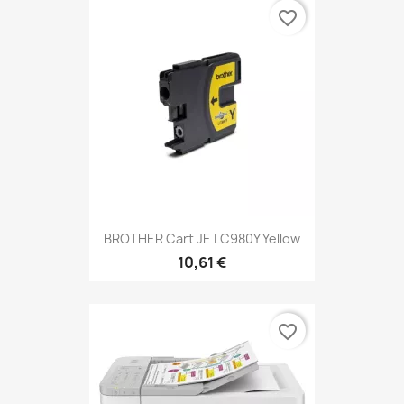
favorite_border
BROTHER Cart JE LC980Y Yellow
10,61 €
favorite_border