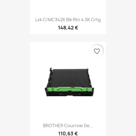
Lxk C/MC3426 Blk Rtn 4.5K Crtg
148,42 €
favorite_border
BROTHER Courroie De...
110,63 €