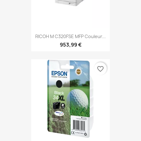
RICOH M C320FSE MFP Couleur...
953,99 €
favorite_border