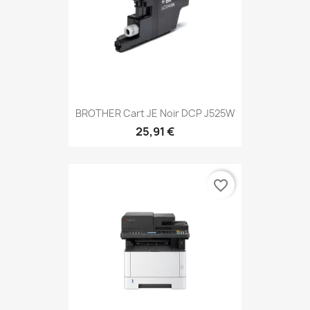
BROTHER Cart JE Noir DCP J525W
25,91 €
favorite_border