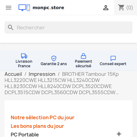
shopping_cart


(0)
search
Livraison
Paiement
Garantie 2 ans
Conseil expert
France
sécurisé
Accueil
Impression
BROTHER Tambour 15Kp
HLL3220CWE HLL3215CW HLL3240CDW
HLL8230CDW HLL8240CDW DCPL3520CDWE
DCPL3515CDW DCPL3560CDW DCPL3555CDW…
Notre sélection PC du jour
Les bons plans du jour

PC Portable