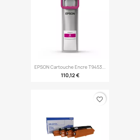
EPSON Cartouche Encre T9453...
110,12 €
favorite_border