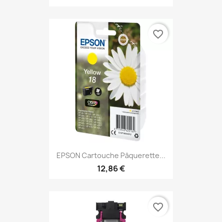
favorite_border
EPSON Cartouche Pâquerette...
12,86 €
favorite_border