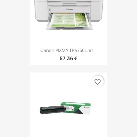
Canon PIXMA TR4756i Jet...
57,36 €
favorite_border