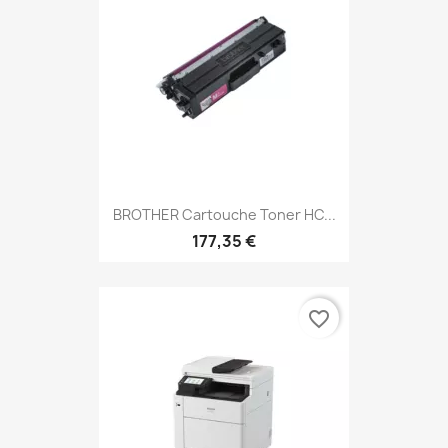
BROTHER Cartouche Toner HC...
177,35 €
favorite_border