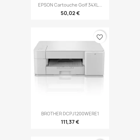
EPSON Cartouche Golf 34XL...
50,02 €
favorite_border
BROTHER DCPJ1200WERE1
111,37 €