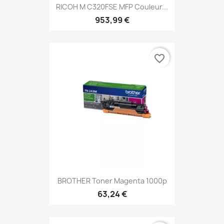
RICOH M C320FSE MFP Couleur...
953,99 €
favorite_border
BROTHER Toner Magenta 1000p
63,24 €