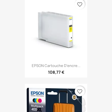
favorite_border
EPSON Cartouche D'encre...
108,77 €
favorite_border