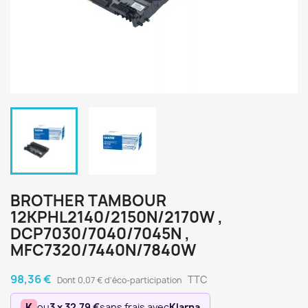
BROTHER TAMBOUR
12KPHL2140/2150N/2170W ,
DCP7030/7040/7045N ,
MFC7320/7440N/7840W
98,36 €
TTC
Dont 0,07 € d'éco-participation
K
ou
3 x 32,79 €
sans frais avec
Klarna