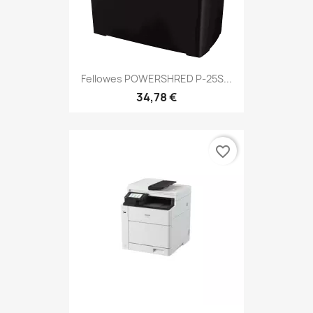
Fellowes POWERSHRED P-25S...
34,78 €
favorite_border