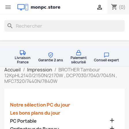
shopping_cart


(0)
search
Livraison
Paiement
Garantie 2 ans
Conseil expert
France
sécurisé
Accueil
Impression
BROTHER Tambour
12KpHL2140/2150N/2170W , DCP7030/7040/7045N ,
MFC7320/7440N/7840W
Notre sélection PC du jour
Les bons plans du jour

PC Portable
