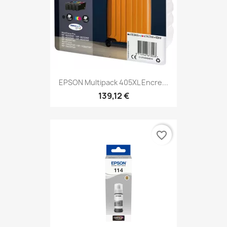
EPSON Multipack 405XL Encre...
139,12 €
favorite_border