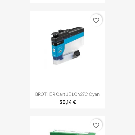
favorite_border
BROTHER Cart JE LC427C Cyan
30,14 €
favorite_border