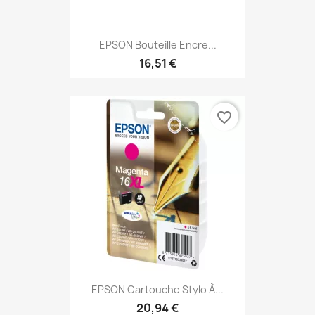
EPSON Bouteille Encre...
16,51 €
favorite_border
EPSON Cartouche Stylo À...
20,94 €