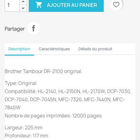

favorite_border
AJOUTER AU PANIER
Partager
Description
Caractéristiques
Détails du produit
Brother Tambour DR-2100 original.
Type: Original
Compatibilité: HL-2140, HL-2150N, HL-2170W, DCP-7030,
DCP-7040, DCP-7045N, MFC-7320, MFC-7440N, MFC-
7840W
Nombre de pages imprimées: 12000 pages.
Largeur: 225 mm
Profondeur: 117 mm