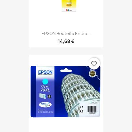
EPSON Bouteille Encre...
14,68 €
favorite_border