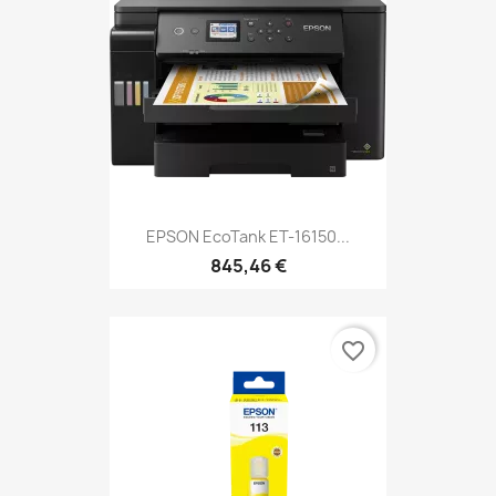
EPSON EcoTank ET-16150...
845,46 €
favorite_border