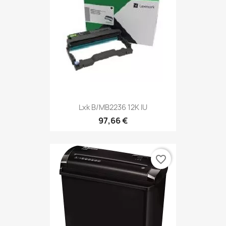
Lxk B/MB2236 12K IU
97,66 €
favorite_border