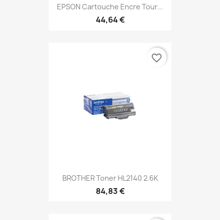
EPSON Cartouche Encre Tour...
44,64 €
favorite_border
BROTHER Toner HL2140 2.6K
84,83 €