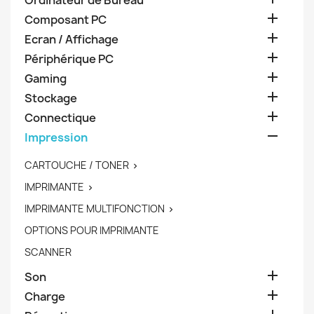
Ordinateur de Bureau

Composant PC

Ecran / Affichage

Périphérique PC

Gaming

Stockage

Connectique

Impression
CARTOUCHE / TONER

IMPRIMANTE

IMPRIMANTE MULTIFONCTION

OPTIONS POUR IMPRIMANTE
SCANNER

Son

Charge