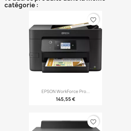
catégorie :
favorite_border
EPSON WorkForce Pro...
145,55 €
favorite_border