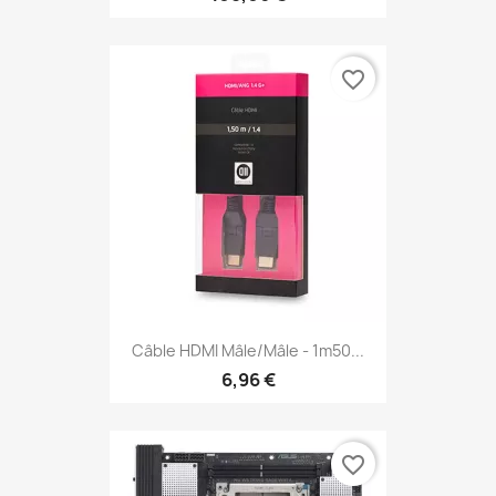
favorite_border
Câble HDMI Mâle/mâle - 1m50...
6,96 €
favorite_border