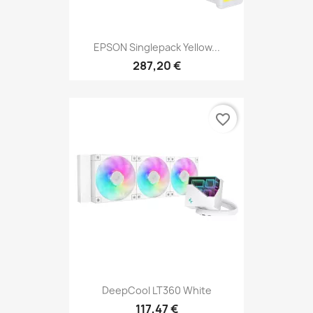
EPSON Singlepack Yellow...
287,20 €
favorite_border
DeepCool LT360 White
117,47 €