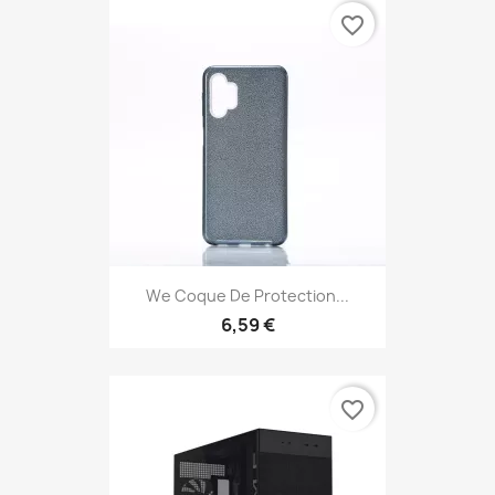
favorite_border
We Coque De Protection...
6,59 €
favorite_border