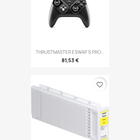
THRUSTMASTER ESWAP S PRO...
81,53 €
favorite_border