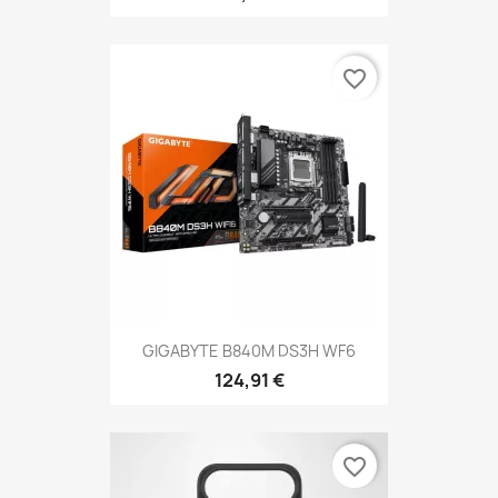
favorite_border
GIGABYTE B840M DS3H WF6
124,91 €
favorite_border