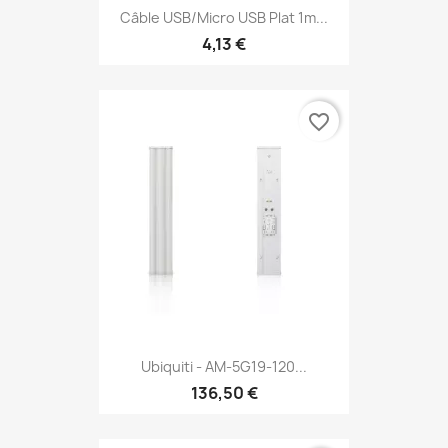
Câble USB/micro USB Plat 1m...
4,13 €
favorite_border
Ubiquiti - AM-5G19-120...
136,50 €