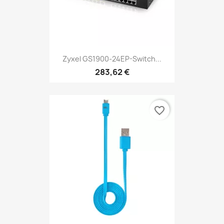
Zyxel GS1900-24EP-Switch...
283,62 €
favorite_border