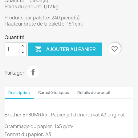
Quantité: 1 pièce(s)
Poids du paquet: 1,02 kg.
Produits par palette: 240 pièce(s)
Hauteur brute de la palette: 15,1 cm.
Quantité

favorite_border
AJOUTER AU PANIER
Partager
Description
Caractéristiques
Détails du produit
Brother BP80MRA3 - Papier jet d'encre mat A3 original.
Grammage du papier: 145 g/m²
Format du papier: A3