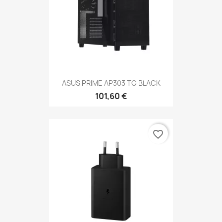
ASUS PRIME AP303 TG BLACK
101,60 €
favorite_border