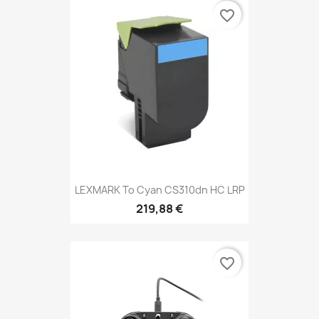
favorite_border
LEXMARK To Cyan CS310dn HC LRP
219,88 €
favorite_border