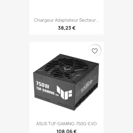
Chargeur Adaptateur Secteur...
38,23 €
favorite_border
ASUS TUF-GAMING-750G-EVO
108,06 €