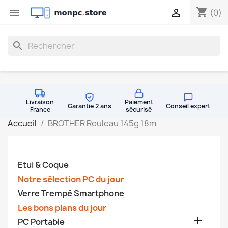
shopping_cart


(0)
search
Livraison
Paiement
Garantie 2 ans
Conseil expert
France
sécurisé
Accueil
BROTHER Rouleau 145g 18m
Etui & Coque
Notre sélection PC du jour
Verre Trempé Smartphone
Les bons plans du jour

PC Portable