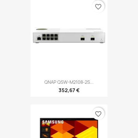
favorite_border
QNAP QSW-M2108-2S...
352,67 €
favorite_border