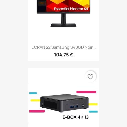
ECRAN 22 Samsung S40GD Noir...
104,75 €
favorite_border