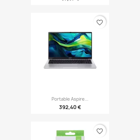
favorite_border
Portable Aspire...
392,40 €
favorite_border