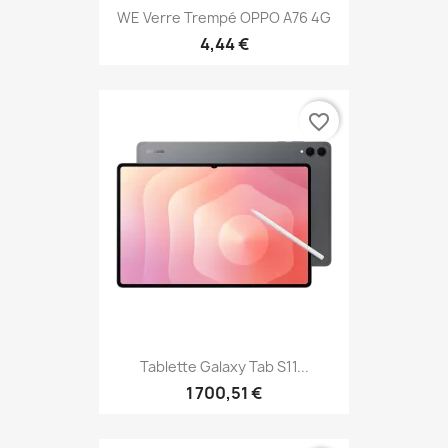
WE Verre Trempé OPPO A76 4G
4,44 €
favorite_border
Tablette Galaxy Tab S11...
1 700,51 €