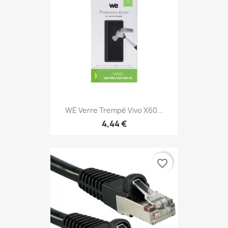
WE Verre Trempé Vivo X60...
4,44 €
favorite_border