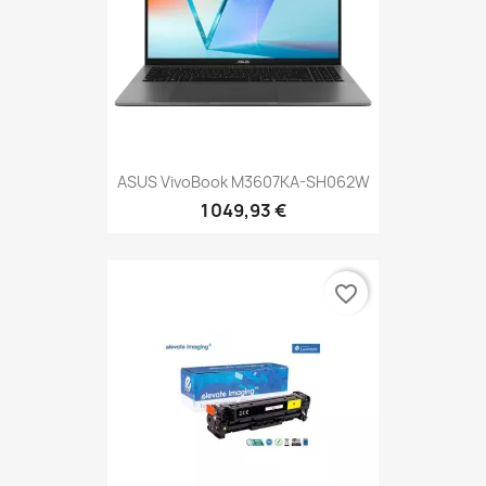
ASUS VivoBook M3607KA-SH062W
1 049,93 €
favorite_border