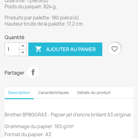
Quantité: 1 pièce(s)
Poids du paquet: 824 g.
Produits par palette: 180 pièce(s)
Hauteur brute de la palette: 17,2 cm.
Quantité

favorite_border
AJOUTER AU PANIER
Partager
Description
Caractéristiques
Détails du produit
Brother BP80GRA3 - Papier jet d'encre brillant A3 original.
Grammage du papier: 165 g/m²
Format du papier: A3