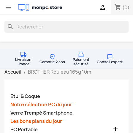
shopping_cart


(0)
search
Livraison
Paiement
Garantie 2 ans
Conseil expert
France
sécurisé
Accueil
BROTHER Rouleau 165g 10m
Etui & Coque
Notre sélection PC du jour
Verre Trempé Smartphone
Les bons plans du jour

PC Portable