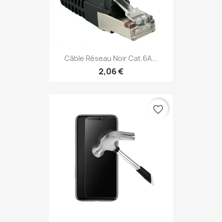
Câble Réseau Noir Cat.6A...
2,06 €
favorite_border