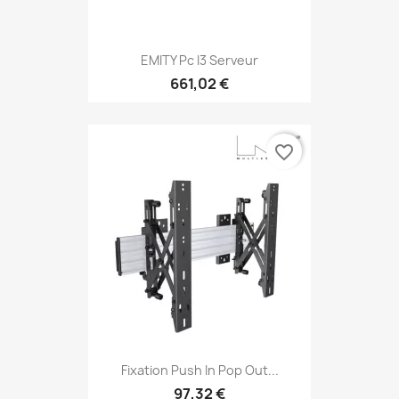
EMITY Pc I3 Serveur
661,02 €
favorite_border
Fixation Push In Pop Out...
97,32 €