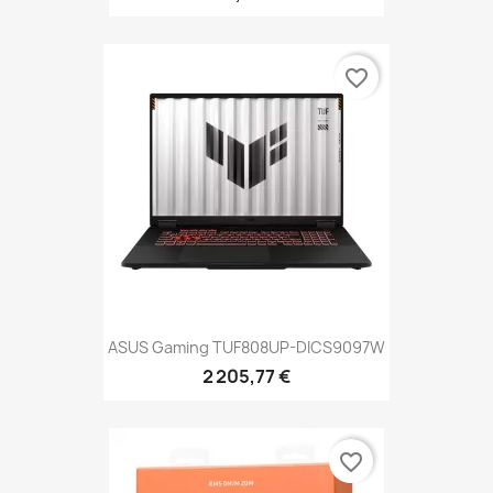
favorite_border
ASUS Gaming TUF808UP-DICS9097W
2 205,77 €
favorite_border