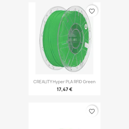
favorite_border
CREALITY Hyper PLA RFID Green
17,47 €
favorite_border