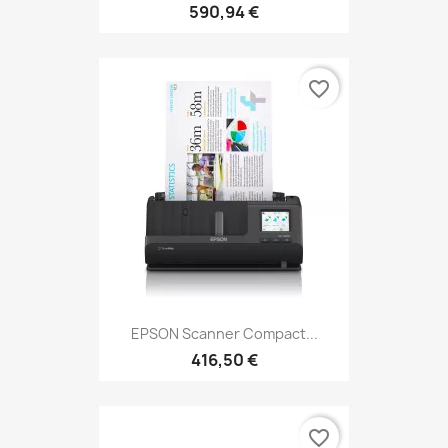
590,94 €
favorite_border
EPSON Scanner Compact...
416,50 €
favorite_border