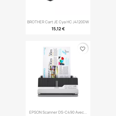
BROTHER Cart JE Cya HC J4120DW
15,12 €
favorite_border
EPSON Scanner DS-C490 Avec...