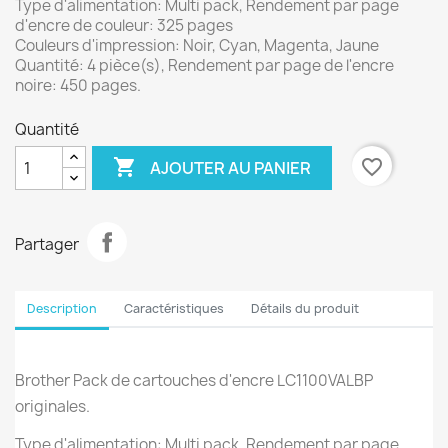
Type d'alimentation: Multi pack, Rendement par page
d'encre de couleur: 325 pages
Couleurs d'impression: Noir, Cyan, Magenta, Jaune
Quantité: 4 pièce(s), Rendement par page de l'encre
noire: 450 pages.
Quantité

favorite_border
AJOUTER AU PANIER
Partager
Description
Caractéristiques
Détails du produit
Brother Pack de cartouches d'encre LC1100VALBP
originales.
Type d'alimentation: Multi pack, Rendement par page