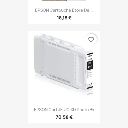
EPSON Cartouche Etoile De...
18,18 €
favorite_border
EPSON Cart JE UC XD Photo Bk
70,58 €