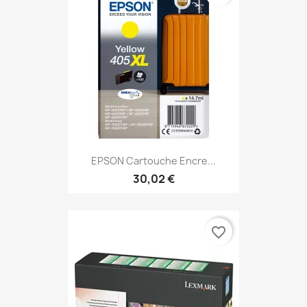
EPSON Cartouche Encre...
30,02 €
favorite_border