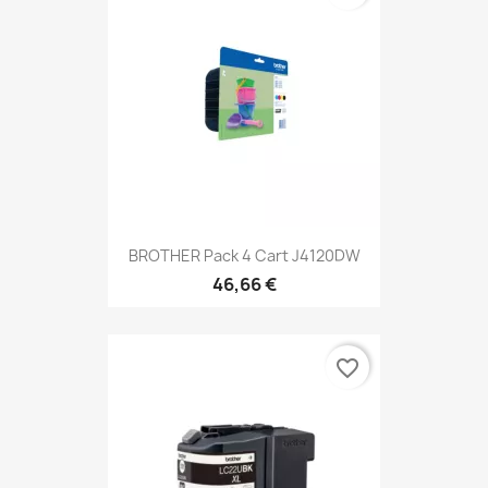
BROTHER Pack 4 Cart J4120DW
46,66 €
favorite_border