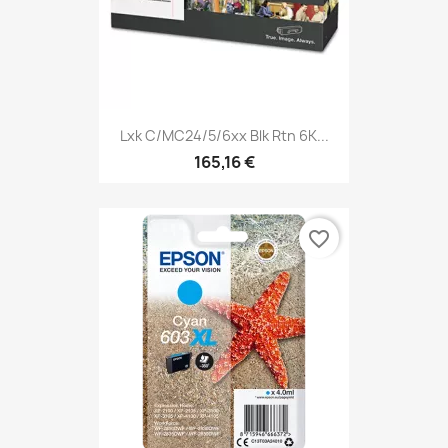
Lxk C/MC24/5/6xx Blk Rtn 6K...
165,16 €
favorite_border