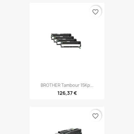
favorite_border
BROTHER Tambour 15Kp...
126,37 €
favorite_border