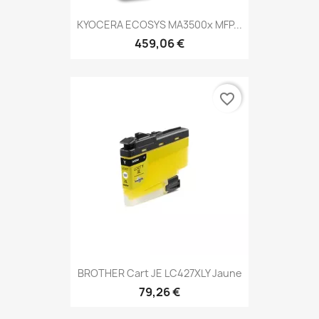
KYOCERA ECOSYS MA3500x MFP...
459,06 €
favorite_border
BROTHER Cart JE LC427XLY Jaune
79,26 €