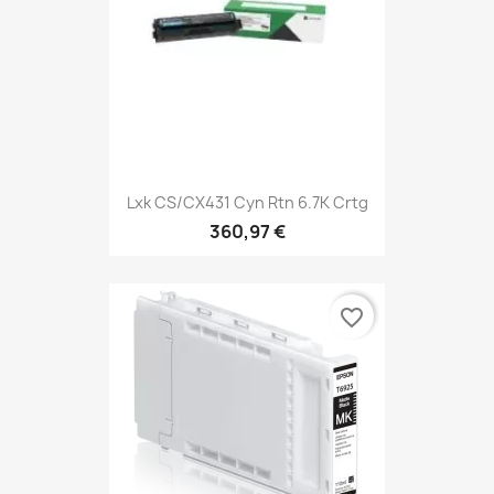
Lxk CS/CX431 Cyn Rtn 6.7K Crtg
360,97 €
favorite_border