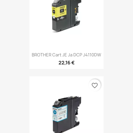
BROTHER Cart JE Ja DCP J4110DW
22,16 €
favorite_border