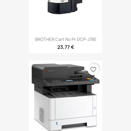
BROTHER Cart No Pr DCP-J785
23,77 €
favorite_border