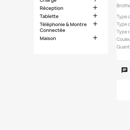
Brothe

Réception

Tablette
Type 

Téléphonie & Montre
Type d
Connectée
Type d

Maison
Couleu
Quanti