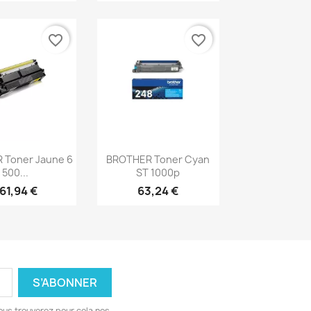
favorite_border
favorite_border
erçu rapide
Aperçu rapide

 Toner Jaune 6
BROTHER Toner Cyan
500...
ST 1000p
61,94 €
63,24 €
ous trouverez pour cela nos