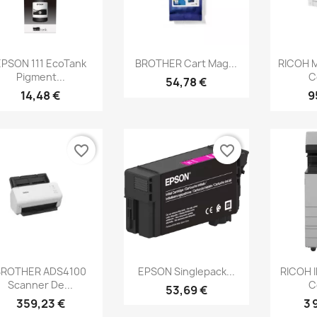
Aperçu rapide
Aperçu rapide
Ap



EPSON 111 EcoTank
BROTHER Cart Mag...
RICOH 
Pigment...
C
54,78 €
14,48 €
9
favorite_border
favorite_border
Aperçu rapide
Aperçu rapide
Ap



BROTHER ADS4100
EPSON Singlepack...
RICOH 
Scanner De...
C
53,69 €
359,23 €
3 