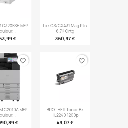
erçu rapide
Aperçu rapide

M C320FSE MFP
Lxk CS/CX431 Mag Rtn
ouleur...
6.7K Crtg
53,99 €
360,97 €
favorite_border
favorite_border
erçu rapide
Aperçu rapide

IM C2010A MFP
BROTHER Toner Bk
ouleur...
HL2240 1200p
990,89 €
49,07 €