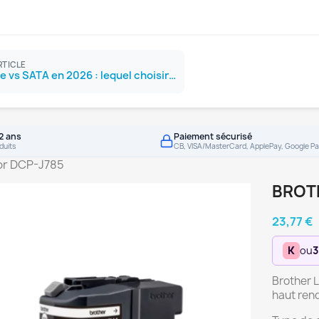
RTICLE
SSD NVMe vs SATA en 2026 : lequel choisir ?
2 ans
Paiement sécurisé
duits
CB, VISA/MasterCard, ApplePay, Google Pa
pr DCP-J785
BROT
23,77 €
K
ou
3
Brother L
haut ren