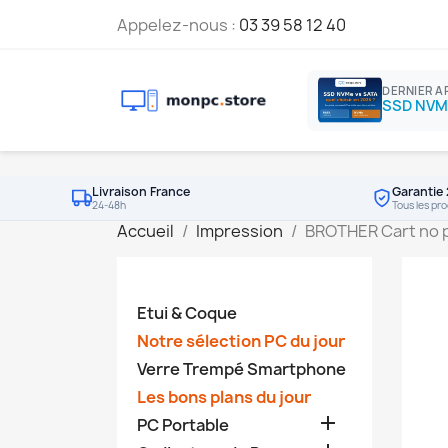
Appelez-nous :
03 39 58 12 40
DERNIER A
Livraison France
Garantie 
24-48h
Tous les pro
Accueil
Impression
BROTHER Cart no 
Etui & Coque
Notre sélection PC du jour
Verre Trempé Smartphone
Les bons plans du jour

PC Portable