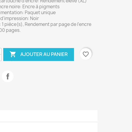
cartouche d'encre: Rendement élevé (XL)
ncre noire: Encre à pigments
limentation: Paquet unique
d'impression: Noir
 1 pièce(s), Rendement par page de l'encre
400 pages.

favorite_border
AJOUTER AU PANIER