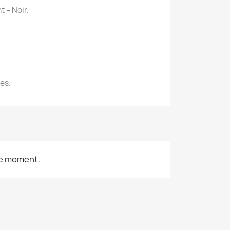
 – Noir.
es.
le moment.