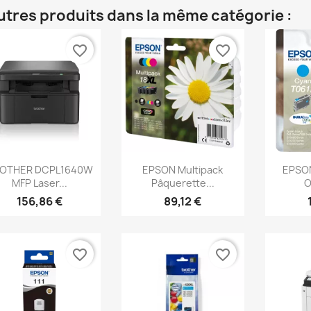
utres produits dans la même catégorie :
favorite_border
favorite_border
Aperçu rapide
Aperçu rapide
Ap



OTHER DCPL1640W
EPSON Multipack
EPSO
MFP Laser...
Pâquerette...
O
156,86 €
89,12 €
favorite_border
favorite_border