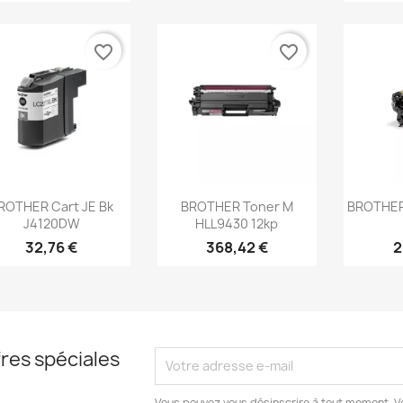
favorite_border
favorite_border
Aperçu rapide
Aperçu rapide
Ap



ROTHER Cart JE Bk
BROTHER Toner M
BROTHER
J4120DW
HLL9430 12kp
32,76 €
368,42 €
2
res spéciales
Vous pouvez vous désinscrire à tout moment. V