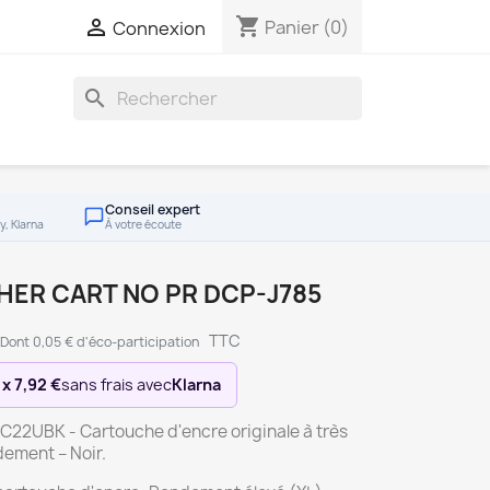
shopping_cart

Panier
(0)
Connexion
search
Conseil expert
y, Klarna
À votre écoute
HER CART NO PR DCP-J785
TTC
Dont 0,05 € d'éco-participation
 x 7,92 €
sans frais avec
Klarna
C22UBK - Cartouche d'encre originale à très
dement – Noir.