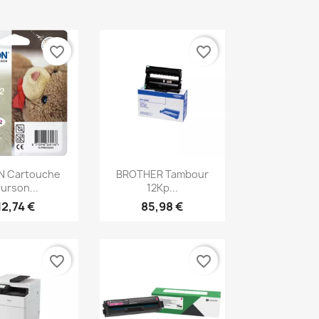
favorite_border
favorite_border
erçu rapide
Aperçu rapide

N Cartouche
BROTHER Tambour
urson...
12Kp...
12,74 €
85,98 €
favorite_border
favorite_border