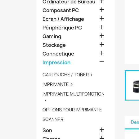

Ordinateur de Bureau

Composant PC

Ecran / Affichage

Périphérique PC

Gaming

Stockage

Connectique

Impression
CARTOUCHE / TONER

IMPRIMANTE

IMPRIMANTE MULTIFONCTION

OPTIONS POUR IMPRIMANTE
SCANNER
Des

Son

Charge