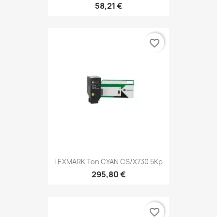
58,21 €
favorite_border
LEXMARK Ton CYAN CS/X730 5Kp
295,80 €
favorite_border