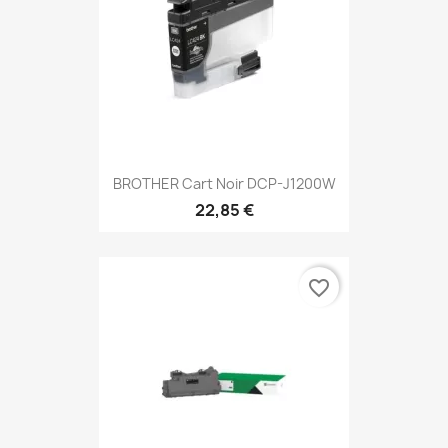
BROTHER Cart Noir DCP-J1200W
22,85 €
favorite_border