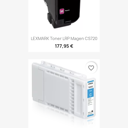
LEXMARK Toner LRP Magen CS720
177,95 €
favorite_border