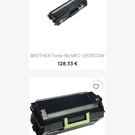
BROTHER Toner No MFC-L9570CDW
128,33 €
favorite_border