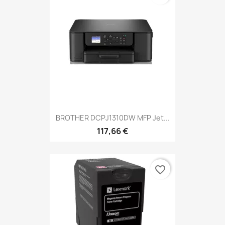
BROTHER DCPJ1310DW MFP Jet...
117,66 €
favorite_border