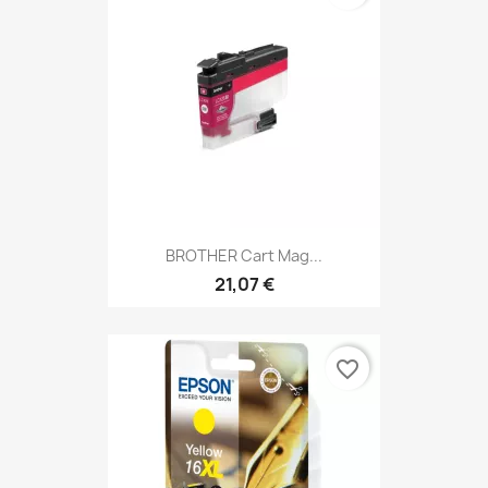
BROTHER Cart Mag...
21,07 €
favorite_border