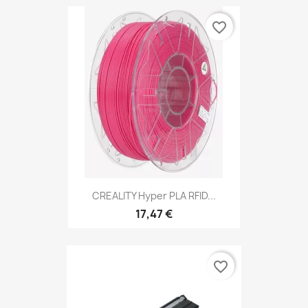
favorite_border
CREALITY Hyper PLA RFID...
17,47 €
favorite_border