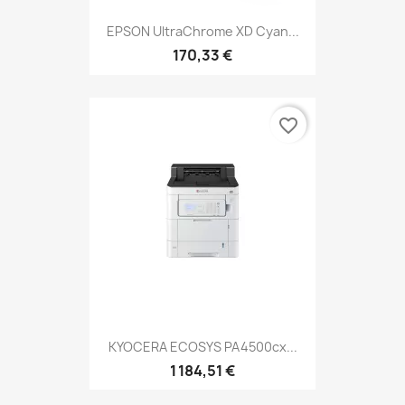
EPSON UltraChrome XD Cyan...
170,33 €
favorite_border
KYOCERA ECOSYS PA4500cx...
1 184,51 €