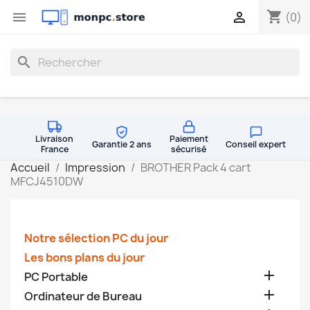
shopping_cart


(0)
search
Livraison
Paiement
Garantie 2 ans
Conseil expert
France
sécurisé
Accueil
Impression
BROTHER Pack 4 cart
MFCJ4510DW
Notre sélection PC du jour
Les bons plans du jour

PC Portable

Ordinateur de Bureau