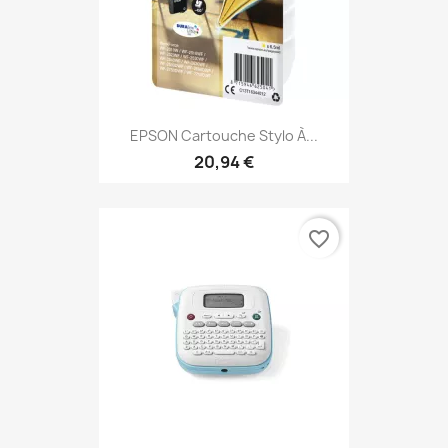
EPSON Cartouche Stylo À...
20,94 €
favorite_border