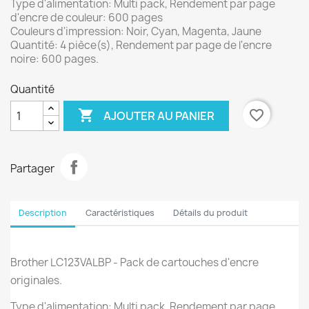
Type d'alimentation: Multi pack, Rendement par page
d'encre de couleur: 600 pages
Couleurs d'impression: Noir, Cyan, Magenta, Jaune
Quantité: 4 pièce(s), Rendement par page de l'encre
noire: 600 pages.
Quantité

favorite_border
AJOUTER AU PANIER
Partager
Description
Caractéristiques
Détails du produit
Brother LC123VALBP - Pack de cartouches d'encre
originales.
Type d'alimentation: Multi pack, Rendement par page