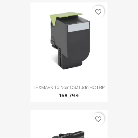
favorite_border
LEXMARK To Noir CS310dn HC LRP
168,79 €
favorite_border