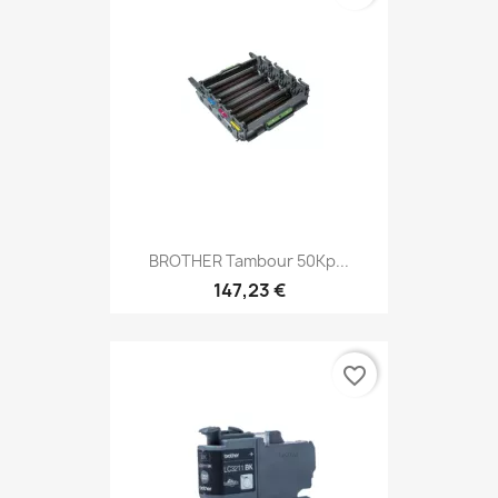
BROTHER Tambour 50Kp...
147,23 €
favorite_border