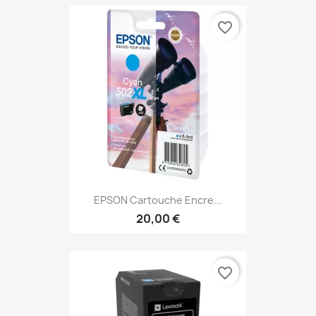
favorite_border
EPSON Cartouche Encre...
20,00 €
favorite_border