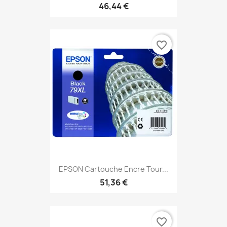
46,44 €
favorite_border
EPSON Cartouche Encre Tour...
51,36 €
favorite_border