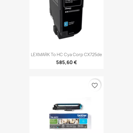
LEXMARK To HC Cya Corp CX725de
585,60 €
favorite_border