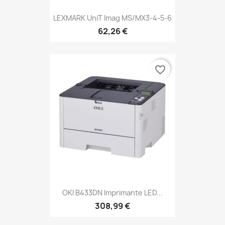
LEXMARK UniT Imag MS/MX3-4-5-6
62,26 €
favorite_border
OKI B433DN Imprimante LED...
308,99 €