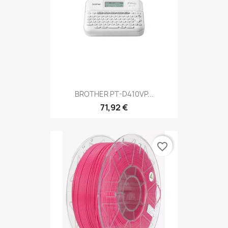
BROTHER PT-D410VP...
71,92 €
favorite_border