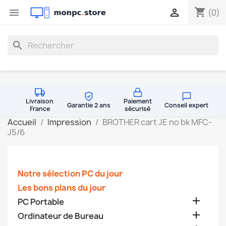
shopping_cart


(0)
search
Livraison
Paiement
Garantie 2 ans
Conseil expert
France
sécurisé
Accueil
Impression
BROTHER cart JE no bk MFC-
J5/6
Notre sélection PC du jour
Les bons plans du jour

PC Portable

Ordinateur de Bureau