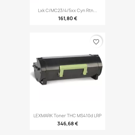
Lxk C/MC23/4/5xx Cyn Rtn...
161,80 €
favorite_border
LEXMARK Toner THC MS410d LRP
346,68 €