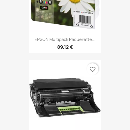
EPSON Multipack Pâquerette...
89,12 €
favorite_border