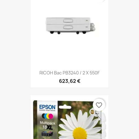
RICOH Bac PB3240 / 2 X 550F
623,62 €
favorite_border