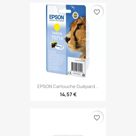
favorite_border
EPSON Cartouche Guépard...
14,57 €
favorite_border