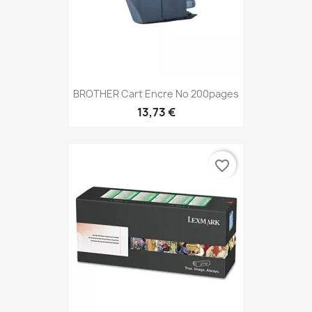
BROTHER Cart Encre No 200pages
13,73 €
favorite_border