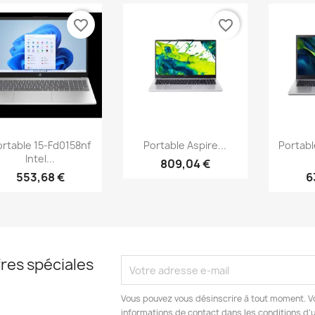
favorite_border
favorite_border
Aperçu rapide
Aperçu rapide
Ap



rtable 15-Fd0158nf
Portable Aspire...
Portabl
Intel...
809,04 €
553,68 €
6
res spéciales
Vous pouvez vous désinscrire à tout moment. V
informations de contact dans les conditions d'ut