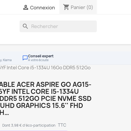
shopping_cart

Panier
(0)
Connexion
search
Conseil expert
y, Klarna
À votre écoute
YF Intel Core i5-1334U 16Go DDR5 512Go
BLE ACER ASPIRE GO AG15-
6YF INTEL CORE I5-1334U
DDR5 512GO PCIE NVME SSD
 UHD GRAPHICS 15.6'' FHD
1H…
€
TTC
Dont 3,98 € d'éco-participation