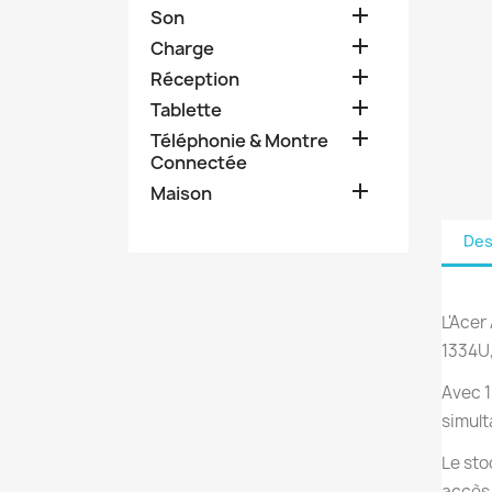

Son

Charge

Réception

Tablette

Téléphonie & Montre
Connectée

Maison
Des
L'Acer
1334U,
Avec 1
simul
Le sto
accès 