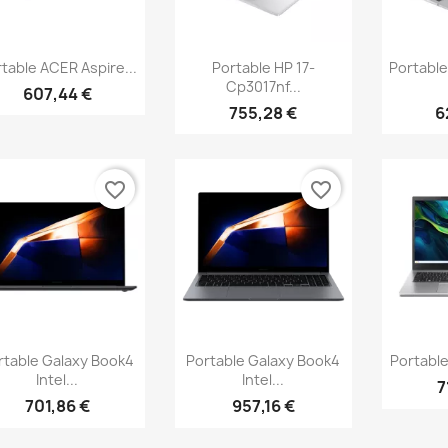
Aperçu rapide
Aperçu rapide
Ap



table ACER Aspire...
Portable HP 17-
Portable
Cp3017nf...
607,44 €
755,28 €
6
favorite_border
favorite_border
Aperçu rapide
Aperçu rapide
Ap



rtable Galaxy Book4
Portable Galaxy Book4
Portable
Intel...
Intel...
7
701,86 €
957,16 €