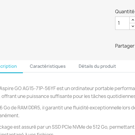
Quantité
Partager
cription
Caractéristiques
Détails du produit
 Aspire GO AG15-71P-56YF est un ordinateur portable performan
 offrant une puissance suffisante pour les tâches quotidiennes 
6 Go de RAM DDR5, il garantit une fluidité exceptionnelle lors d
tanément.
ckage est assuré par un SSD PCIe NVMe de 512 Go, permettan
instantané à vos fichiers.