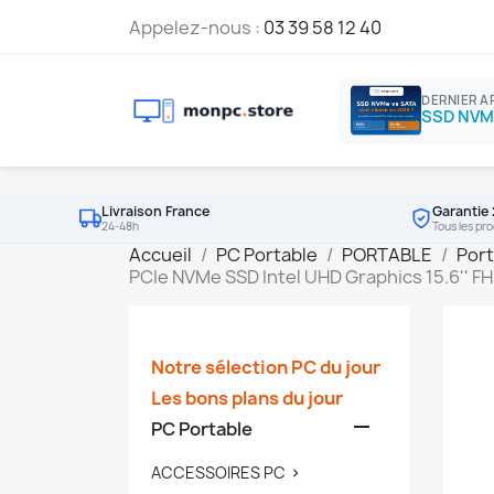
Appelez-nous :
03 39 58 12 40
DERNIER A
Livraison France
Garantie 
24-48h
Tous les pro
Accueil
PC Portable
PORTABLE
Port
PCIe NVMe SSD Intel UHD Graphics 15.6'' F
Notre sélection PC du jour
Les bons plans du jour

PC Portable
ACCESSOIRES PC
