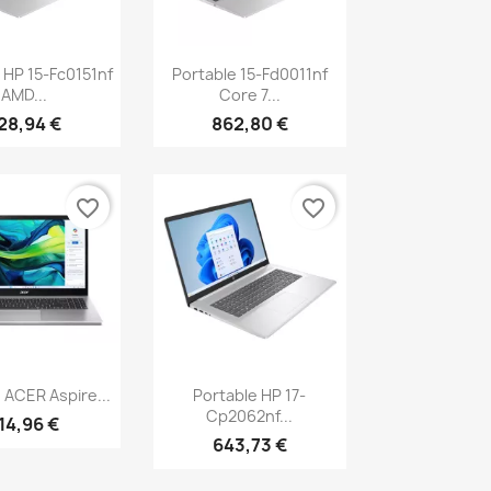
erçu rapide
Aperçu rapide

 HP 15-Fc0151nf
Portable 15-Fd0011nf
AMD...
Core 7...
28,94 €
862,80 €
favorite_border
favorite_border
erçu rapide
Aperçu rapide

 ACER Aspire...
Portable HP 17-
Cp2062nf...
14,96 €
643,73 €