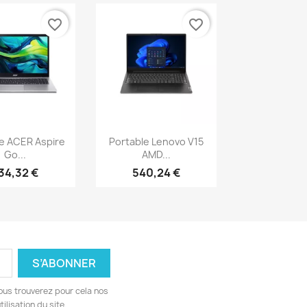
favorite_border
favorite_border
erçu rapide
Aperçu rapide

e ACER Aspire
Portable Lenovo V15
Go...
AMD...
34,32 €
540,24 €
ous trouverez pour cela nos
ilisation du site.