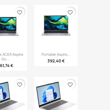
favorite_border
favorite_border
erçu rapide
Aperçu rapide

e ACER Aspire
Portable Aspire...
Go...
392,40 €
61,74 €
favorite_border
favorite_border