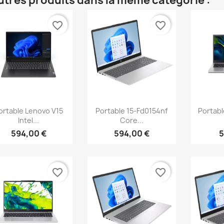
utres produits dans la même catégorie :
favorite_border
favorite_border
Aperçu rapide
Aperçu rapide
Ap



ortable Lenovo V15
Portable 15-Fd0154nf
Portabl
Intel...
Core...
594,00 €
594,00 €
5
favorite_border
favorite_border