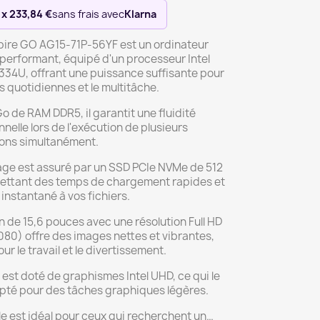
 x 233,84 €
sans frais avec
Klarna
spire GO AG15-71P-56YF est un ordinateur
performant, équipé d'un processeur Intel
334U, offrant une puissance suffisante pour
s quotidiennes et le multitâche.
o de RAM DDR5, il garantit une fluidité
nelle lors de l'exécution de plusieurs
ions simultanément.
age est assuré par un SSD PCIe NVMe de 512
ettant des temps de chargement rapides et
instantané à vos fichiers.
 de 15,6 pouces avec une résolution Full HD
080) offre des images nettes et vibrantes,
ur le travail et le divertissement.
il est doté de graphismes Intel UHD, ce qui le
pté pour des tâches graphiques légères.
e est idéal pour ceux qui recherchent un…