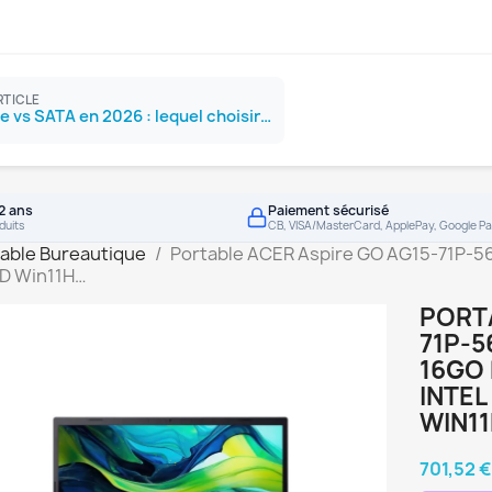
RTICLE
SSD NVMe vs SATA en 2026 : lequel choisir ?
2 ans
Paiement sécurisé
duits
CB, VISA/MasterCard, ApplePay, Google Pa
able Bureautique
Portable ACER Aspire GO AG15-71P-56
HD Win11H…
PORTA
71P-5
16GO 
INTEL
WIN1
701,52 