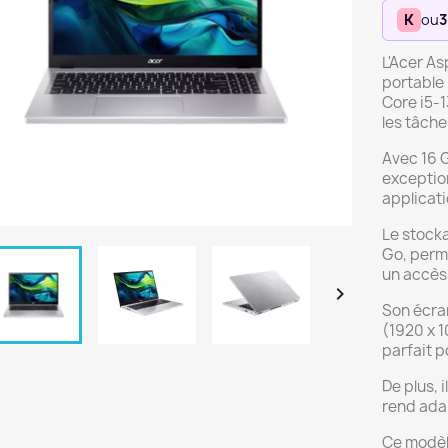
K
ou
3
L'Acer A
portable 
Core i5-1
les tâche
Avec 16 G
exception
applicat
Le stock
Go, perm
un accès 

Son écran
(1920 x 1
parfait po
De plus, 
rend ada
Ce modèl