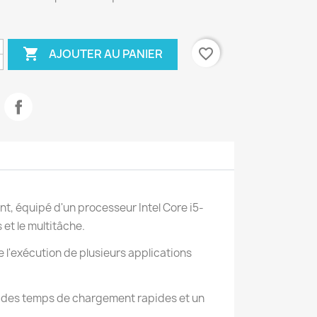

favorite_border
AJOUTER AU PANIER
t, équipé d'un processeur Intel Core i5-
et le multitâche.
e l'exécution de plusieurs applications
t des temps de chargement rapides et un