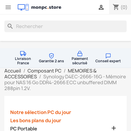
shopping_cart


(0)
search
Livraison
Paiement
Garantie 2 ans
Conseil expert
France
sécurisé
Accueil
Composant PC
MEMOIRES &
ACCESSOIRES
Synology D4EC-2666-16G - Mémoire
pour NAS 16 Go DDR4-2666 ECC unbuffered DIMM
288pin 1.2V.
Notre sélection PC du jour
Les bons plans du jour

PC Portable