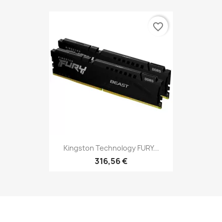
favorite_border
Kingston Technology FURY...
316,56 €