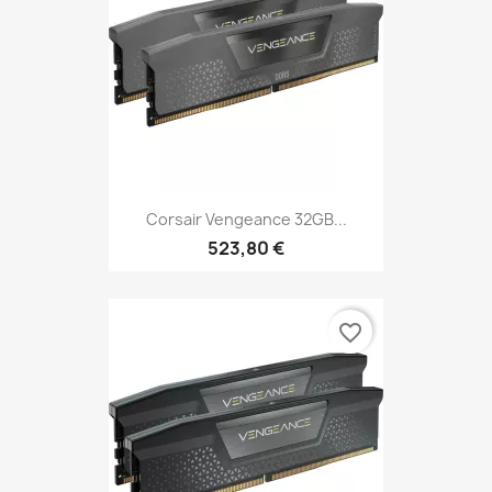
Corsair Vengeance 32GB...
523,80 €
favorite_border