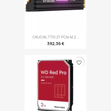
CRUCIAL T710 2T PCIe M.2...
392,36 €
favorite_border