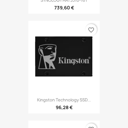
SYNOLOGY HAT3310-16T
739,60 €
favorite_border
Kingston Technology SSD...
96,28 €