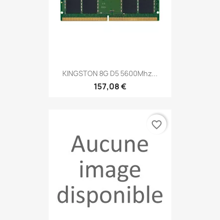
KINGSTON 8G D5 5600Mhz...
157,08 €
favorite_border