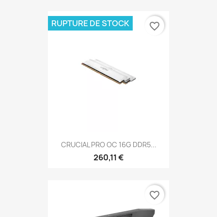
RUPTURE DE STOCK
favorite_border
CRUCIAL PRO OC 16G DDR5...
260,11 €
favorite_border