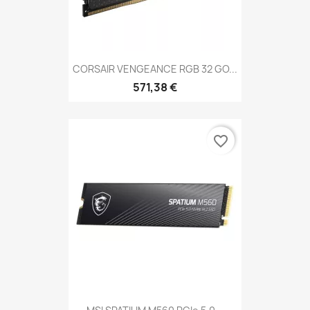
CORSAIR VENGEANCE RGB 32 GO...
571,38 €
favorite_border