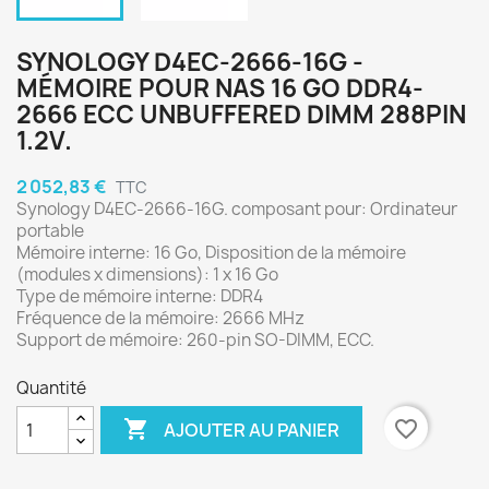
SYNOLOGY D4EC-2666-16G -
MÉMOIRE POUR NAS 16 GO DDR4-
2666 ECC UNBUFFERED DIMM 288PIN
1.2V.
2 052,83 €
TTC
Synology D4EC-2666-16G. composant pour: Ordinateur
portable
Mémoire interne: 16 Go, Disposition de la mémoire
(modules x dimensions): 1 x 16 Go
Type de mémoire interne: DDR4
Fréquence de la mémoire: 2666 MHz
Support de mémoire: 260-pin SO-DIMM, ECC.
Quantité

favorite_border
AJOUTER AU PANIER