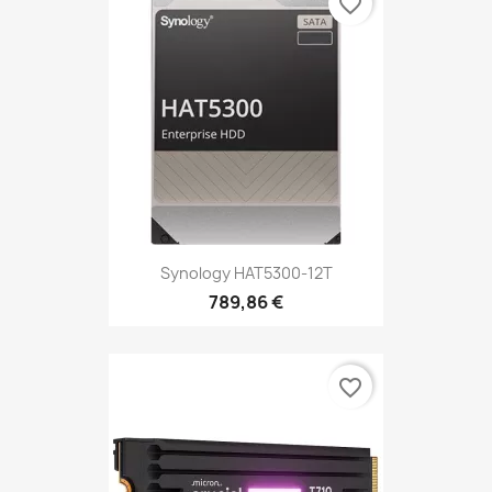
favorite_border
Synology HAT5300-12T
789,86 €
favorite_border