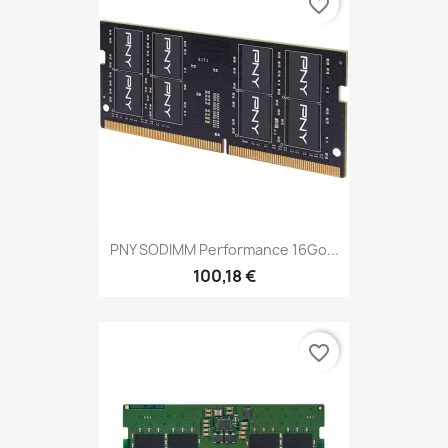
favorite_border
PNY SODIMM Performance 16Go...
100,18 €
favorite_border