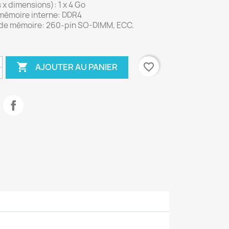
x dimensions): 1 x 4 Go
mémoire interne: DDR4
de mémoire: 260-pin SO-DIMM, ECC.

favorite_border
AJOUTER AU PANIER