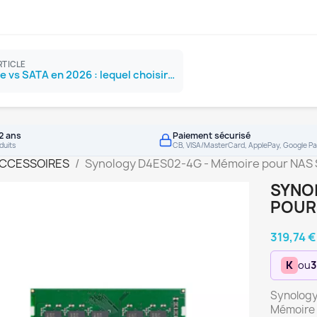
RTICLE
SSD NVMe vs SATA en 2026 : lequel choisir ?
2 ans
Paiement sécurisé
duits
CB, VISA/MasterCard, ApplePay, Google Pa
ACCESSOIRES
Synology D4ES02-4G - Mémoire pour NAS
SYNO
POUR
319,74 
K
ou
3
Synology
Mémoire i