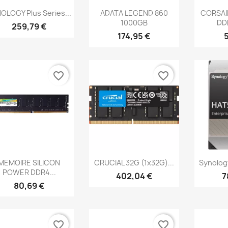
Aperçu rapide
Aperçu rapide
Ap



OLOGY Plus Series...
ADATA LEGEND 860
CORSAI
1000GB
DDR
259,79 €
174,95 €
5
favorite_border
favorite_border
Aperçu rapide
Aperçu rapide
Ap



MEMOIRE SILICON
CRUCIAL 32G (1x32G)...
Synolog
POWER DDR4...
402,04 €
7
80,69 €
favorite_border
favorite_border