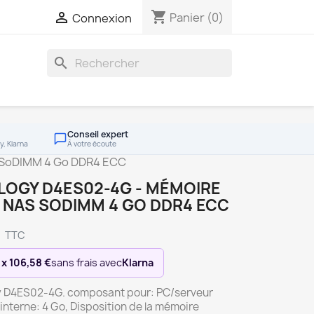
shopping_cart

Panier
(0)
Connexion
search
Conseil expert
y, Klarna
À votre écoute
 SoDIMM 4 Go DDR4 ECC
LOGY D4ES02-4G - MÉMOIRE
 NAS SODIMM 4 GO DDR4 ECC
€
TTC
 x 106,58 €
sans frais avec
Klarna
 D4ES02-4G. composant pour: PC/serveur
nterne: 4 Go, Disposition de la mémoire