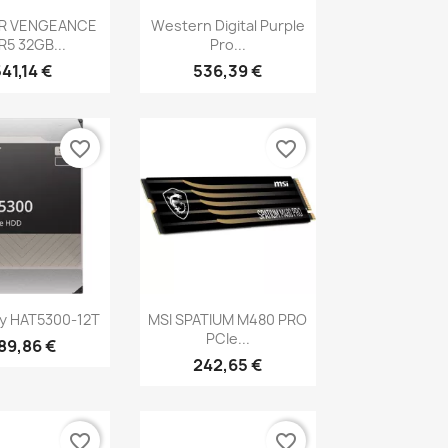
erçu rapide
Aperçu rapide

R VENGEANCE
Western Digital Purple
5 32GB...
Pro...
41,14 €
536,39 €
favorite_border
favorite_border
erçu rapide
Aperçu rapide

y HAT5300-12T
MSI SPATIUM M480 PRO
PCIe...
89,86 €
242,65 €
favorite_border
favorite_border