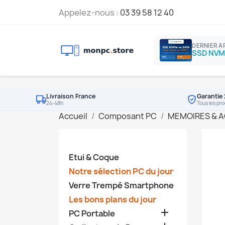
Appelez-nous :
03 39 58 12 40
DERNIER A
Livraison France
Garantie 
24-48h
Tous les pro
Accueil
Composant PC
MEMOIRES & 
Etui & Coque
Notre sélection PC du jour
Verre Trempé Smartphone
Les bons plans du jour

PC Portable