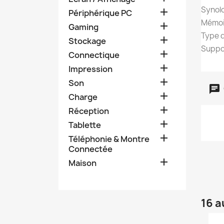
Synol

Périphérique PC
Mémoir

Gaming
Type 

Stockage
Suppo

Connectique

Impression

Son

Charge

Réception

Tablette

Téléphonie & Montre
Connectée

Maison
16 a