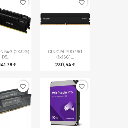
favorite_border
favorite_border
erçu rapide
Aperçu rapide

N 64G (2X32G)
CRUCIAL PRO 16G
D5...
(1x16G)...
 141,78 €
230,54 €
favorite_border
favorite_border