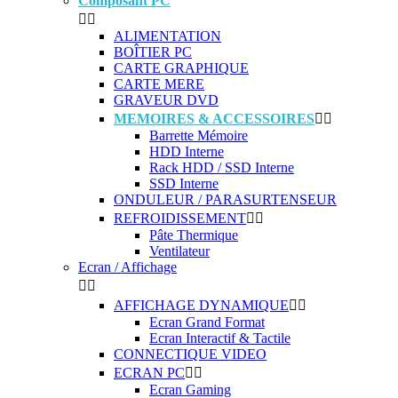
Composant PC


ALIMENTATION
BOÎTIER PC
CARTE GRAPHIQUE
CARTE MERE
GRAVEUR DVD
MEMOIRES & ACCESSOIRES


Barrette Mémoire
HDD Interne
Rack HDD / SSD Interne
SSD Interne
ONDULEUR / PARASURTENSEUR
REFROIDISSEMENT


Pâte Thermique
Ventilateur
Ecran / Affichage


AFFICHAGE DYNAMIQUE


Ecran Grand Format
Ecran Interactif & Tactile
CONNECTIQUE VIDEO
ECRAN PC


Ecran Gaming