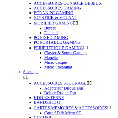
ACCESSOIRES CONSOLE DE JEUX
ACCESSOIRES GAMING
ECRAN PC GAMING
JOYSTICK & VOLANT
MOBILIER GAMING


Bureau
Fauteuil
PC FIXE GAMING
PC PORTABLE GAMING
PERIPHERIQUE GAMING


Clavier & Souris Gaming
Manette
Micro-casque
Micro Streaming
Stockage


ACCESSOIRES STOCKAGE


Adaptateur Disque Dur
Boîtier Disque Dur
HDD EXTERNE
BANDES LTO
CARTES MEMOIRES & ACCESSOIRES


Carte SD & Micro SD
CLE USB