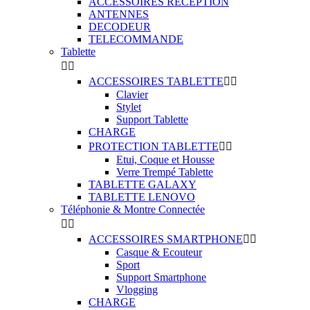
ACCESSOIRES RECEPTION
ANTENNES
DECODEUR
TELECOMMANDE
Tablette


ACCESSOIRES TABLETTE


Clavier
Stylet
Support Tablette
CHARGE
PROTECTION TABLETTE


Etui, Coque et Housse
Verre Trempé Tablette
TABLETTE GALAXY
TABLETTE LENOVO
Téléphonie & Montre Connectée


ACCESSOIRES SMARTPHONE


Casque & Ecouteur
Sport
Support Smartphone
Vlogging
CHARGE