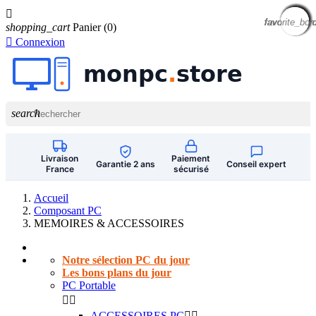

favorite_bor
favorite_bor
favorite_bor
favorite_bor
favorite_bor
favorite_bor
favorite_bor
favorite_bor
favorite_bor
favorite_bor
favorite_bor
favorite_bor
shopping_cart
Panier
(0)

Connexion
search
Livraison
Paiement
Garantie 2 ans
Conseil expert
France
sécurisé
Accueil
Composant PC
MEMOIRES & ACCESSOIRES
Notre sélection PC du jour
Les bons plans du jour
PC Portable


ACCESSOIRES PC

