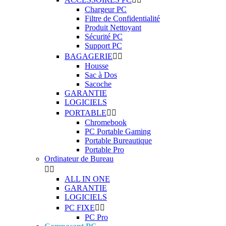
Chargeur PC
Filtre de Confidentialité
Produit Nettoyant
Sécurité PC
Support PC
BAGAGERIE


Housse
Sac à Dos
Sacoche
GARANTIE
LOGICIELS
PORTABLE


Chromebook
PC Portable Gaming
Portable Bureautique
Portable Pro
Ordinateur de Bureau


ALL IN ONE
GARANTIE
LOGICIELS
PC FIXE


PC Pro