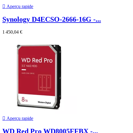

Aperçu rapide
Synology D4ECSO-2666-16G -...
1 450,04 €

Aperçu rapide
WD Red Pro WD8005FFBX -...