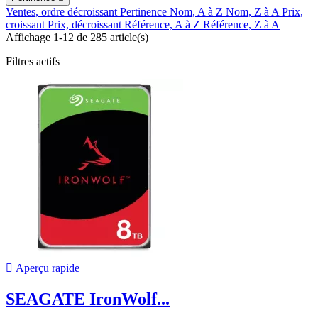
Ventes, ordre décroissant
Pertinence
Nom, A à Z
Nom, Z à A
Prix,
croissant
Prix, décroissant
Référence, A à Z
Référence, Z à A
Affichage 1-12 de 285 article(s)
Filtres actifs

Aperçu rapide
SEAGATE IronWolf...