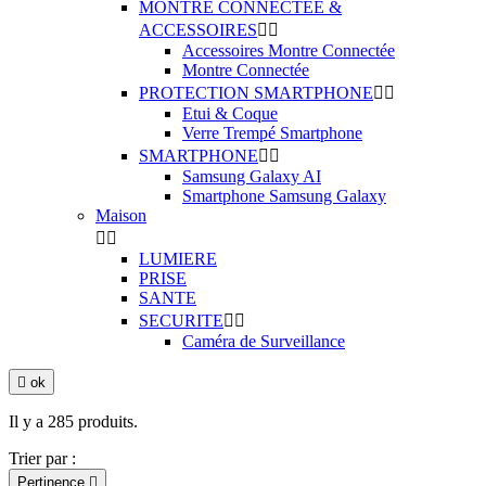
MONTRE CONNECTEE &
ACCESSOIRES


Accessoires Montre Connectée
Montre Connectée
PROTECTION SMARTPHONE


Etui & Coque
Verre Trempé Smartphone
SMARTPHONE


Samsung Galaxy AI
Smartphone Samsung Galaxy
Maison


LUMIERE
PRISE
SANTE
SECURITE


Caméra de Surveillance

ok
Il y a 285 produits.
Trier par :
Pertinence
