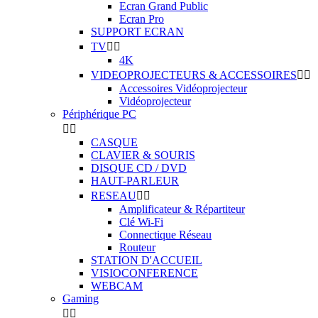
Ecran Grand Public
Ecran Pro
SUPPORT ECRAN
TV


4K
VIDEOPROJECTEURS & ACCESSOIRES


Accessoires Vidéoprojecteur
Vidéoprojecteur
Périphérique PC


CASQUE
CLAVIER & SOURIS
DISQUE CD / DVD
HAUT-PARLEUR
RESEAU


Amplificateur & Répartiteur
Clé Wi-Fi
Connectique Réseau
Routeur
STATION D'ACCUEIL
VISIOCONFERENCE
WEBCAM
Gaming

