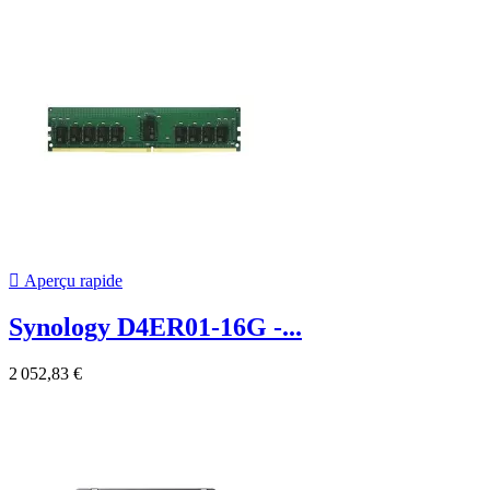

Aperçu rapide
Synology D4ER01-16G -...
2 052,83 €