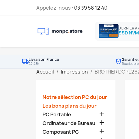
Appelez-nous :
03 39 58 12 40
DERNIER A
Livraison France
Garantie 
24-48h
Tous les pro
Accueil
Impression
BROTHER DCPL2627
Notre sélection PC du jour
Les bons plans du jour

PC Portable

Ordinateur de Bureau

Composant PC