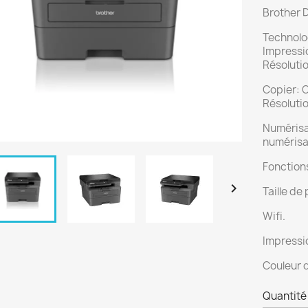
Brother
Technolo
Impressi
Résolutio
Copier: 
Résolutio
Numérisa
numérisat
Fonctions

Taille de
Wifi.
Impressio
Couleur d
Quantité