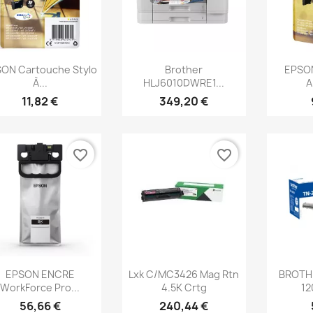
Aperçu rapide
Aperçu rapide
Ap



ON Cartouche Stylo
Brother
EPSO
À...
HLJ6010DWRE1...
A
11,82 €
349,20 €
favorite_border
favorite_border
Aperçu rapide
Aperçu rapide
Ap



EPSON ENCRE
Lxk C/MC3426 Mag Rtn
BROTHE
WorkForce Pro...
4.5K Crtg
12
56,66 €
240,44 €