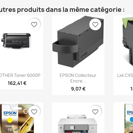
utres produits dans la même catégorie :
favorite_border
favorite_border
Aperçu rapide
Aperçu rapide
Ap



OTHER Toner 6000P
EPSON Collecteur
Lxk CX5
Encre...
162,41 €
9,07 €
1
favorite_border
favorite_border