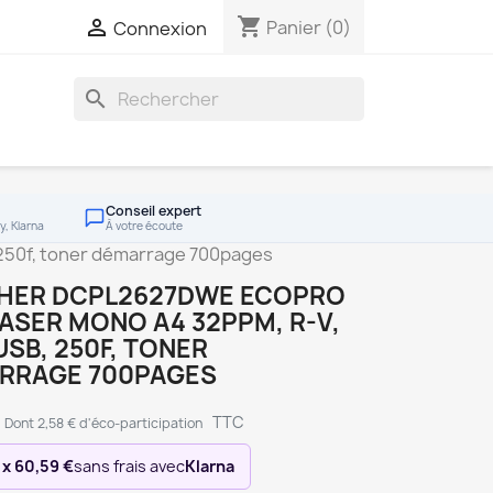
shopping_cart

Panier
(0)
Connexion
search
Conseil expert
y, Klarna
À votre écoute
50f, toner démarrage 700pages
HER DCPL2627DWE ECOPRO
ASER MONO A4 32PPM, R-V,
 USB, 250F, TONER
RRAGE 700PAGES
TTC
Dont 2,58 € d'éco-participation
 x 60,59 €
sans frais avec
Klarna