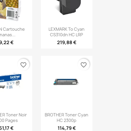
erçu rapide
Aperçu rapide

N Cartouche
LEXMARK To Cyan
nanas...
CS310dn HC LRP
9,22 €
219,88 €
favorite_border
favorite_border
erçu rapide
Aperçu rapide

R Toner Noir
BROTHER Toner Cyan
00 Pages
HC 2300p
51,17 €
114,79 €