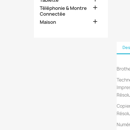

Téléphonie & Montre
Connectée

Maison
Des
Broth
Techno
Impre
Résolu
Copier
Résolu
Numéri