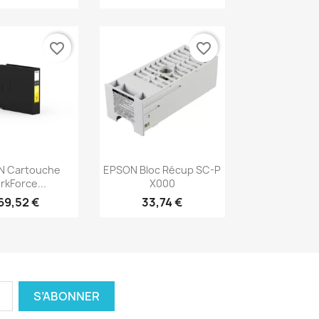
favorite_border
favorite_border
erçu rapide
Aperçu rapide

N Cartouche
EPSON Bloc Récup SC-P
kForce...
X000
69,52 €
33,74 €