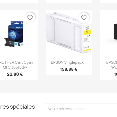
favorite_border
favorite_border
Aperçu rapide
Aperçu rapide
Ap



ROTHER Cart Cyan
EPSON Singlepack...
EPSO
MFC J6510dw
Wor
158,88 €
22,80 €
1
res spéciales