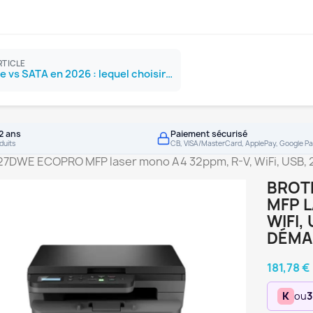
RTICLE
SSD NVMe vs SATA en 2026 : lequel choisir ?
2 ans
Paiement sécurisé
duits
CB, VISA/MasterCard, ApplePay, Google Pa
DWE ECOPRO MFP laser mono A4 32ppm, R-V, WiFi, USB, 2
BROT
MFP L
WIFI,
DÉMA
181,78 €
K
ou
3