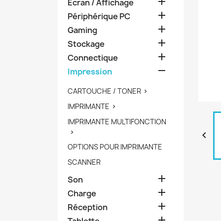

Ecran / Affichage

Périphérique PC

Gaming

Stockage

Connectique

Impression
CARTOUCHE / TONER

IMPRIMANTE

IMPRIMANTE MULTIFONCTION


OPTIONS POUR IMPRIMANTE
SCANNER

Son

Charge

Réception

Tablette