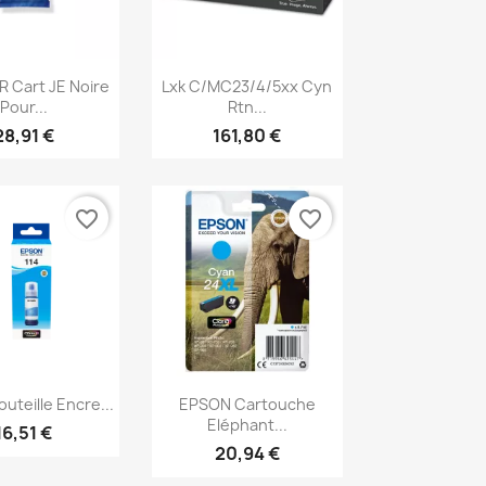
erçu rapide
Aperçu rapide

 Cart JE Noire
Lxk C/MC23/4/5xx Cyn
Pour...
Rtn...
28,91 €
161,80 €
favorite_border
favorite_border
erçu rapide
Aperçu rapide

uteille Encre...
EPSON Cartouche
Eléphant...
16,51 €
20,94 €