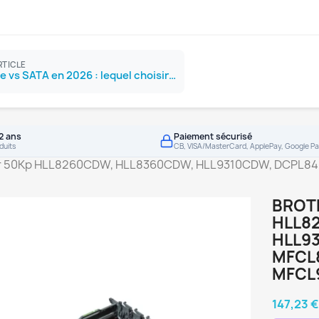
RTICLE
SSD NVMe vs SATA en 2026 : lequel choisir ?
2 ans
Paiement sécurisé
duits
CB, VISA/MasterCard, ApplePay, Google Pa
 50Kp HLL8260CDW, HLL8360CDW, HLL9310CDW, DCPL8
BROT
HLL8
HLL9
MFCL
MFCL
147,23 