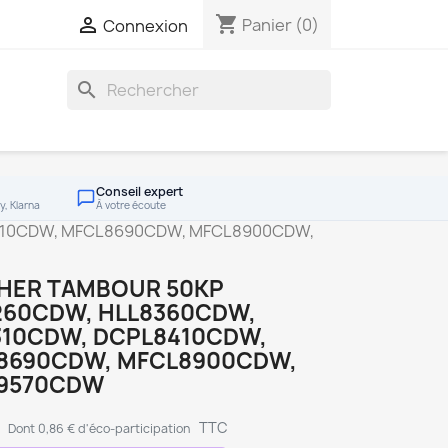
shopping_cart

Panier
(0)
Connexion
search
Conseil expert
y, Klarna
À votre écoute
410CDW, MFCL8690CDW, MFCL8900CDW,
HER TAMBOUR 50KP
260CDW, HLL8360CDW,
310CDW, DCPL8410CDW,
8690CDW, MFCL8900CDW,
9570CDW
€
TTC
Dont 0,86 € d'éco-participation