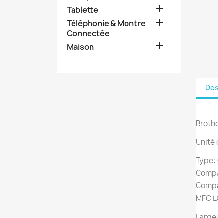

Tablette

Téléphonie & Montre
Connectée

Maison
Des
Brothe
Unité 
Type: 
Compat
Compa
MFC L
Large