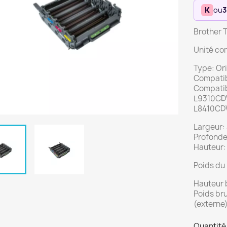
K
ou
3
Brother 
Unité co
Type: Ori
Compatib
Compatib
L9310CD
L8410CD
Largeur:
Profonde
Hauteur:
Poids du 
Hauteur b
Poids bru
(externe)
Quantité