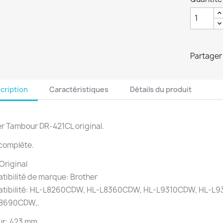
Partager
cription
Caractéristiques
Détails du produit
r Tambour DR-421CL original.
complète.
Original
ibilité de marque: Brother
tibilité: HL-L8260CDW, HL-L8360CDW, HL-L9310CDW, HL-L
8690CDW,.
ur: 423 mm