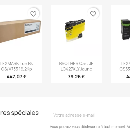
favorite_border
favorite_border
Aperçu rapide
Aperçu rapide
Ap



LEXMARK Ton Bk
BROTHER Cart JE
LEX
CS/X735 16,2Kp
LC427XLY Jaune
CS53
447,07 €
79,26 €
4
res spéciales
Vous pouvez vous désinscrire à tout moment. V