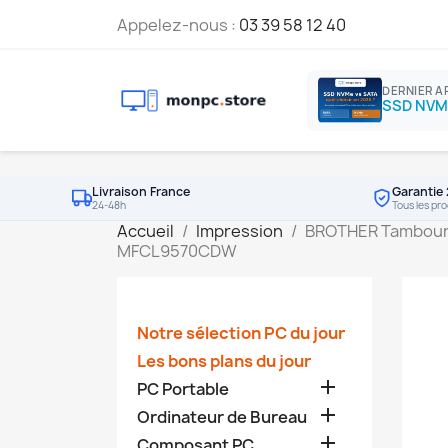
Appelez-nous :
03 39 58 12 40
DERNIER A
Livraison France
Garantie 
24-48h
Tous les pro
Accueil
Impression
BROTHER Tambour
MFCL9570CDW
Notre sélection PC du jour
Les bons plans du jour

PC Portable

Ordinateur de Bureau

Composant PC