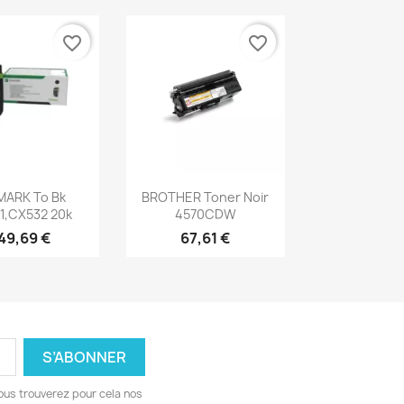
favorite_border
favorite_border
erçu rapide
Aperçu rapide

MARK To Bk
BROTHER Toner Noir
1,CX532 20k
4570CDW
49,69 €
67,61 €
ous trouverez pour cela nos