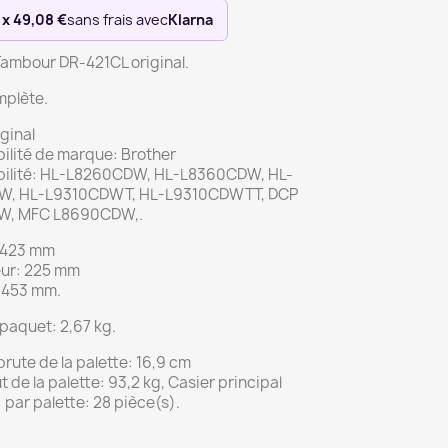
 x 49,08 €
sans frais avec
Klarna
Tambour DR-421CL original.
mplète.
ginal
ilité de marque: Brother
ilité: HL-L8260CDW, HL-L8360CDW, HL-
W, HL-L9310CDWT, HL-L9310CDWTT, DCP
W, MFC L8690CDW,.
 423 mm
ur: 225 mm
 453 mm.
paquet: 2,67 kg.
rute de la palette: 16,9 cm
t de la palette: 93,2 kg, Casier principal
 par palette: 28 pièce(s).