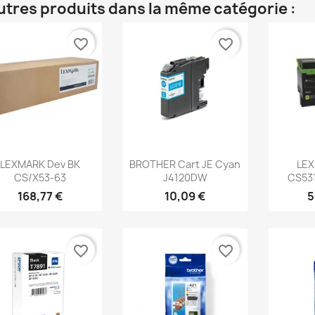
utres produits dans la même catégorie :
favorite_border
favorite_border
Aperçu rapide
Aperçu rapide
Ap



LEXMARK Dev BK
BROTHER Cart JE Cyan
LEX
CS/X53-63
J4120DW
CS531
168,77 €
10,09 €
5
favorite_border
favorite_border