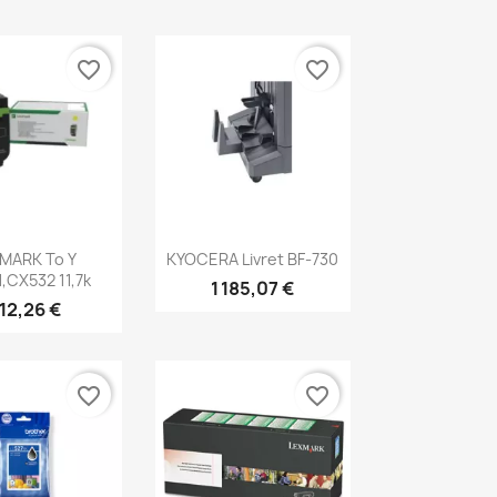
favorite_border
favorite_border
erçu rapide
Aperçu rapide

MARK To Y
KYOCERA Livret BF-730
,CX532 11,7k
1 185,07 €
12,26 €
favorite_border
favorite_border