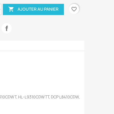

favorite_border
AJOUTER AU PANIER
9310CDWT, HL-L9310CDWTT, DCP L8410CDW,