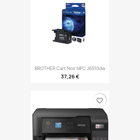
BROTHER Cart Noir MFC J6510dw
37,26 €
favorite_border