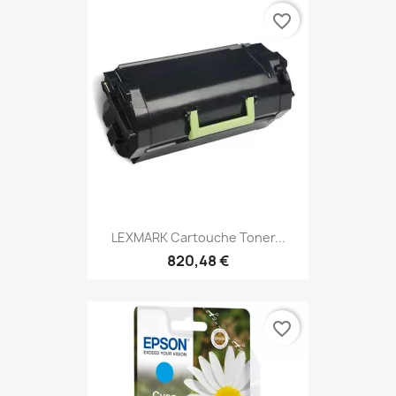
favorite_border
LEXMARK Cartouche Toner...
820,48 €
favorite_border