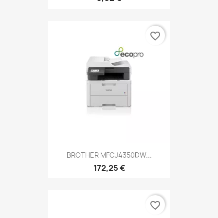
favorite_border
BROTHER MFCJ4350DW...
172,25 €
favorite_border