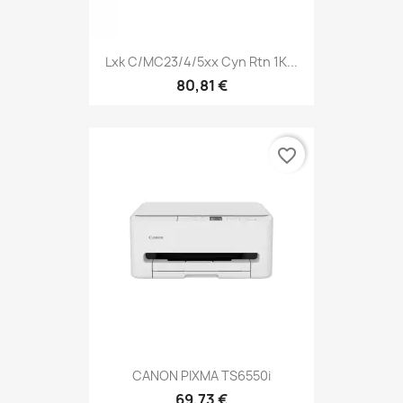
Lxk C/MC23/4/5xx Cyn Rtn 1K...
80,81 €
favorite_border
CANON PIXMA TS6550i
69,73 €