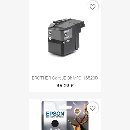
favorite_border
BROTHER Cart JE Bk MFC-J6520D
35,23 €
favorite_border