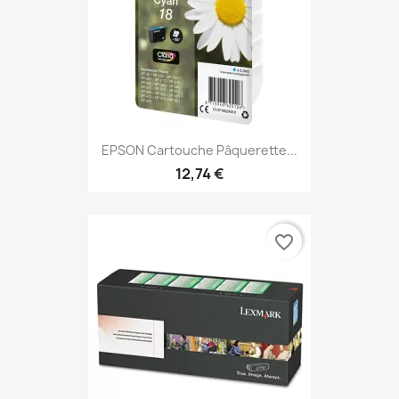
EPSON Cartouche Pâquerette...
12,74 €
favorite_border