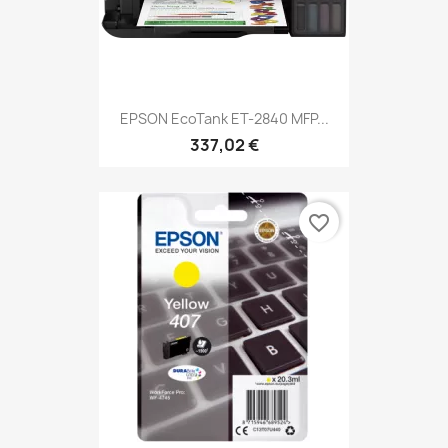
EPSON EcoTank ET-2840 MFP...
337,02 €
favorite_border