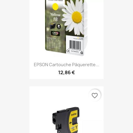
EPSON Cartouche Pâquerette...
12,86 €
favorite_border