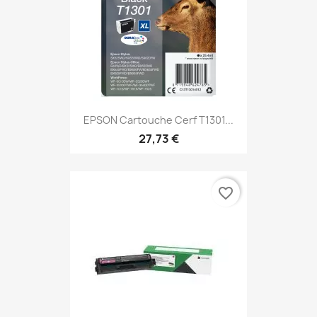
EPSON Cartouche Cerf T1301...
27,73 €
favorite_border