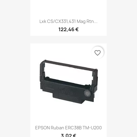
Lxk CS/CX331,431 Mag Rtn...
122,46 €
favorite_border
EPSON Ruban ERC38B TM-U200
3,02 €