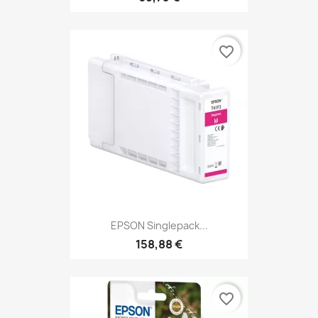
favorite_border
EPSON Singlepack...
158,88 €
favorite_border