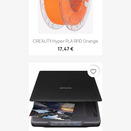
CREALITY Hyper PLA RFID Orange
17,47 €
favorite_border