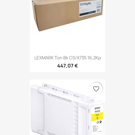
LEXMARK Ton Bk CS/X735 16,2Kp
447,07 €
favorite_border