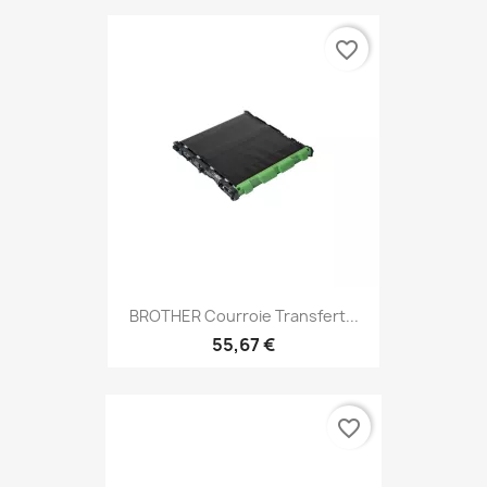
favorite_border
BROTHER Courroie Transfert...
55,67 €
favorite_border