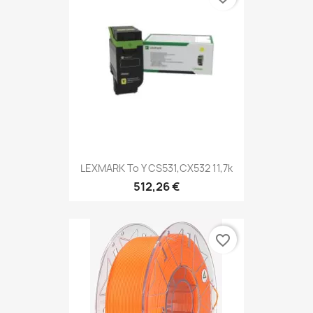
LEXMARK To Y CS531,CX532 11,7k
512,26 €
favorite_border