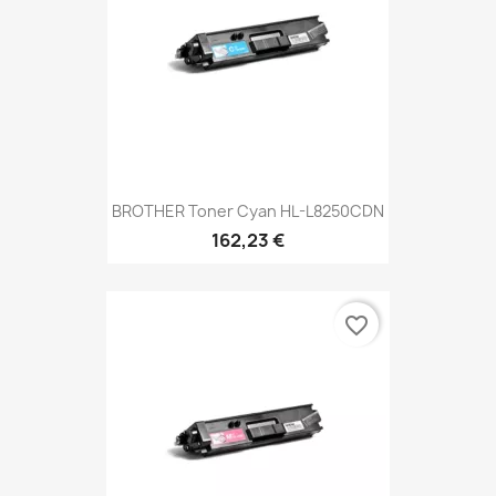
BROTHER Toner Cyan HL-L8250CDN
162,23 €
favorite_border