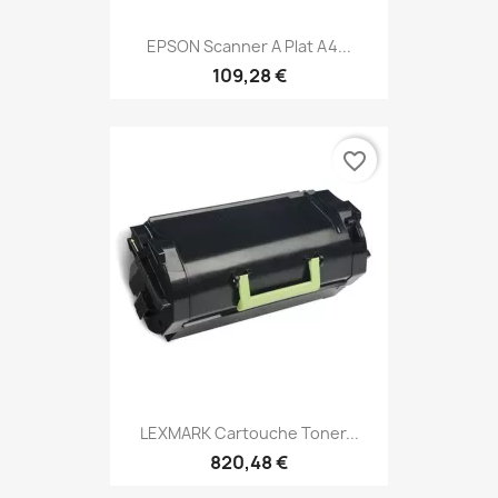
EPSON Scanner A Plat A4...
109,28 €
favorite_border
LEXMARK Cartouche Toner...
820,48 €