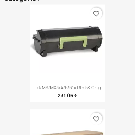
favorite_border
Lxk MS/MX3/4/5/61x Rtn 5K Crtg
231,06 €
favorite_border