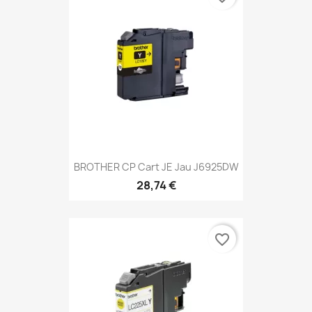
BROTHER CP Cart JE Jau J6925DW
28,74 €
favorite_border