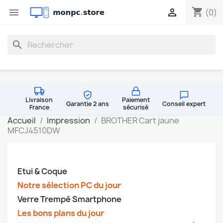
shopping_cart


(0)
search
Livraison
Paiement
Garantie 2 ans
Conseil expert
France
sécurisé
Accueil
Impression
BROTHER Cart jaune
MFCJ4510DW
Etui & Coque
Notre sélection PC du jour
Verre Trempé Smartphone
Les bons plans du jour