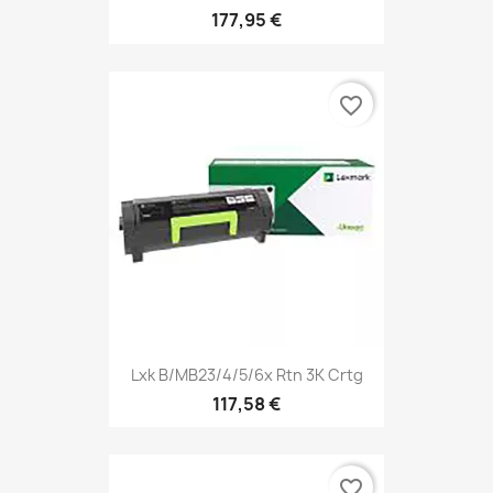
177,95 €
favorite_border
Lxk B/MB23/4/5/6x Rtn 3K Crtg
117,58 €
favorite_border