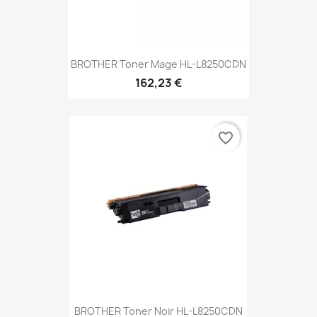
BROTHER Toner Mage HL-L8250CDN
162,23 €
favorite_border
BROTHER Toner Noir HL-L8250CDN